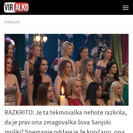
VIRALNO
RAZKRITO: Je ta tekmovalka nehote razkrila,
da je prav ona zmagovalka šova Sanjski
moški? Snemanje oddaje je že končano, ona