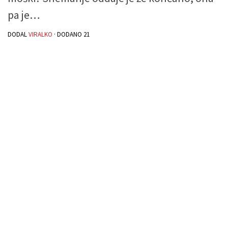
pa je…
DODAL
VIRALKO
· DODANO
21