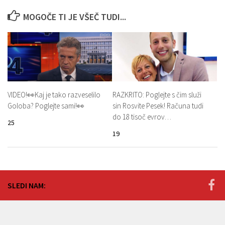
MOGOČE TI JE VŠEČ TUDI...
VIDEO!👀Kaj je tako razveselilo
RAZKRITO: Poglejte s čim služi
Goloba? Poglejte sami!👀
sin Rosvite Pesek! Računa tudi
do 18 tisoč evrov…
25
19
SLEDI NAM: