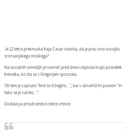
Je 22 letna prekmurka Kaja Casar razkrila, da je prav ona osvojila
srce sanjskega moškega?
Na socialnih omrežjih je namreč pred dnevi objavila krajši posnetek
trenutka, ko sta se z Gregorjem spoznala.
Ob tem je zapisala ”And so it begins…”, kar v slovenščini pomeni ”In
tako se je začelo…”.
Dodala pa je tudi simbol rdeče vrtnice.