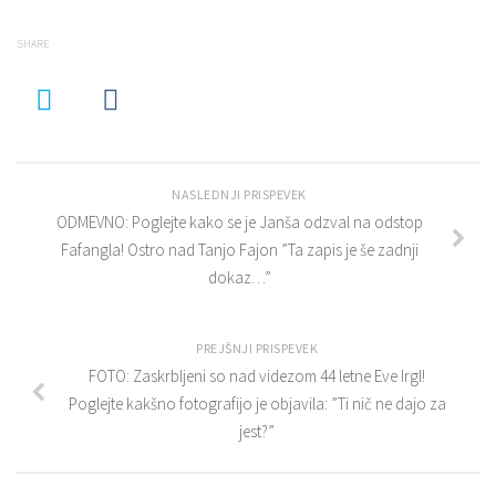
SHARE
NASLEDNJI PRISPEVEK
ODMEVNO: Poglejte kako se je Janša odzval na odstop
Fafangla! Ostro nad Tanjo Fajon ”Ta zapis je še zadnji
dokaz…”
PREJŠNJI PRISPEVEK
FOTO: Zaskrbljeni so nad videzom 44 letne Eve Irgl!
Poglejte kakšno fotografijo je objavila: ”Ti nič ne dajo za
jest?”