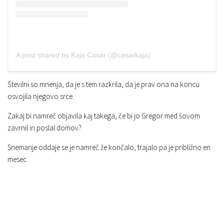
A post shared by Kaja Casar (@casarkaja)
Številni so mnenja, da je s tem razkrila, da je prav ona na koncu
osvojila njegovo srce.
Zakaj bi namreč objavila kaj takega, če bi jo Gregor med šovom
zavrnil in poslal domov?
Snemanje oddaje se je namreč že končalo, trajalo pa je približno en
mesec.