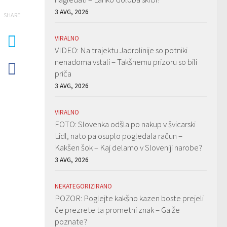
3 AVG, 2026
SHARE
VIRALNO
VIDEO: Na trajektu Jadrolinije so potniki
nenadoma vstali – Takšnemu prizoru so bili
priča
3 AVG, 2026
VIRALNO
FOTO: Slovenka odšla po nakup v švicarski
Lidl, nato pa osuplo pogledala račun –
Kakšen šok – Kaj delamo v Sloveniji narobe?
3 AVG, 2026
NEKATEGORIZIRANO
POZOR: Poglejte kakšno kazen boste prejeli
če prezrete ta prometni znak – Ga že
poznate?