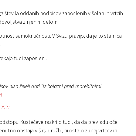
ga števila oddanih podpisov zaposlenih v šolah in vrtcih
dovoljstva z njenim delom.
ost samokritičnosti. V Svizu pravijo, da je to stalnica
.
rekajo tudi zaposleni.
sov niso želeli dati “iz bojazni pred morebitnimi
A
 2021
 odstopu Kustečeve razkrilo tudi, da da prevladujoče
nutno obstaja v širši družbi, ni ostalo zunaj vrtcev in