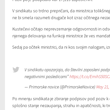
V sindikatu so trdno prepričani, da ministrica tolikšne
ne bi smela razumeti drugače kot izraz očitnega neza
Kustečevi očitajo neprevzemanje odgovornosti in odsotn
njenega delovanja na funkciji ministrice že ves mandat
Sedaj pa očitek ministrici, da ni kos svojim nalogam, iz
V sindikatu opozarjajo, da številni zaposleni podpi
negativnimi posledicami”
https://t.co/EmihS50SC
— Primorske novice (@PrimorskeNovice)
May 21,
Po mnenju sindikata je zbiranje podpisov pod poziv k
splošno stanje nezaupanja, strahu in apatičnosti, ki tre