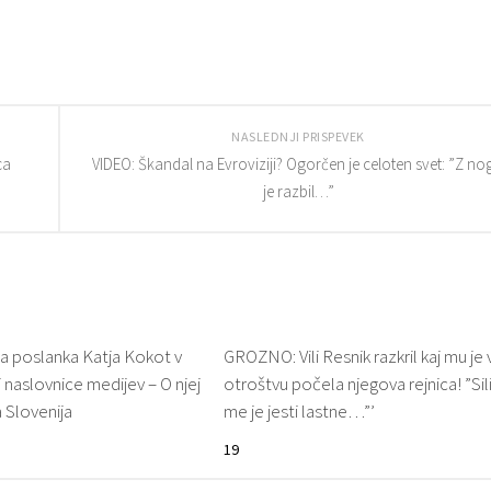
NASLEDNJI PRISPEVEK
ca
VIDEO: Škandal na Evroviziji? Ogorčen je celoten svet: ”Z no
je razbil…”
a poslanka Katja Kokot v
GROZNO: Vili Resnik razkril kaj mu je 
 naslovnice medijev – O njej
otroštvu počela njegova rejnica! ”Sil
 Slovenija
me je jesti lastne…”’
19