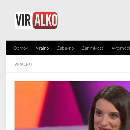
Domov
Viralno
Zabavno
Zanimivosti
Avtomobi
VIRALNO