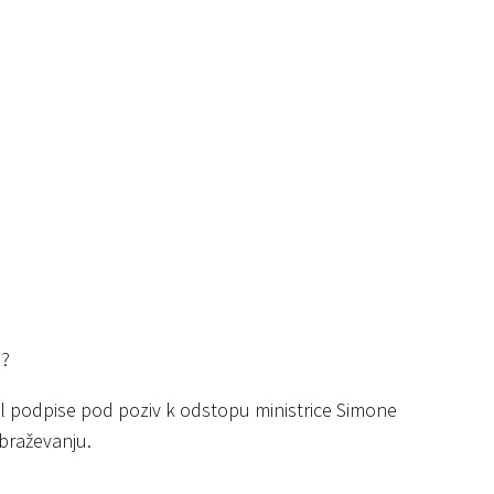
h?
iral podpise pod poziv k odstopu ministrice Simone
obraževanju.