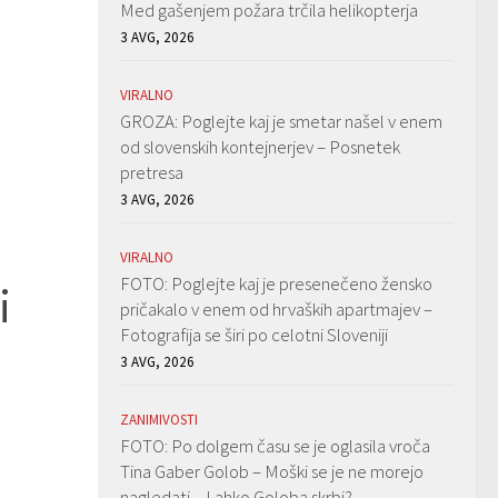
Med gašenjem požara trčila helikopterja
3 AVG, 2026
VIRALNO
GROZA: Poglejte kaj je smetar našel v enem
od slovenskih kontejnerjev – Posnetek
pretresa
3 AVG, 2026
VIRALNO
FOTO: Poglejte kaj je presenečeno žensko
i
pričakalo v enem od hrvaških apartmajev –
Fotografija se širi po celotni Sloveniji
3 AVG, 2026
ZANIMIVOSTI
FOTO: Po dolgem času se je oglasila vroča
Tina Gaber Golob – Moški se je ne morejo
nagledati – Lahko Goloba skrbi?