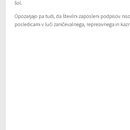
šol.
Opozarjajo pa tudi, da številni zaposleni podpisov niso
posledicami v luči zaničevalnega, represivnega in ka