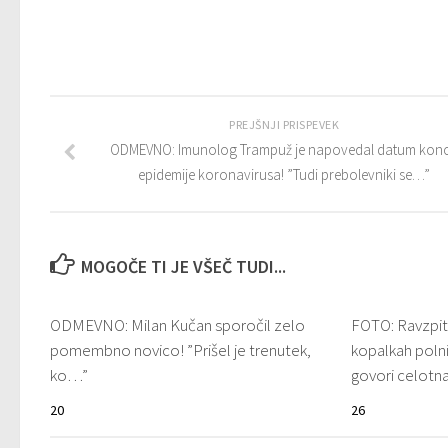
PREJŠNJI PRISPEVEK
ODMEVNO: Imunolog Trampuž je napovedal datum kon
epidemije koronavirusa! ”Tudi prebolevniki se…”
MOGOČE TI JE VŠEČ TUDI...
ODMEVNO: Milan Kučan sporočil zelo
FOTO: Ravzpit
pomembno novico! ”Prišel je trenutek,
kopalkah polni
ko…”
govori celotna
20
26