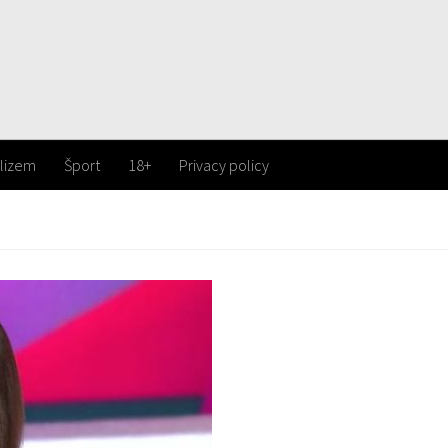
lizem
Šport
18+
Privacy policy