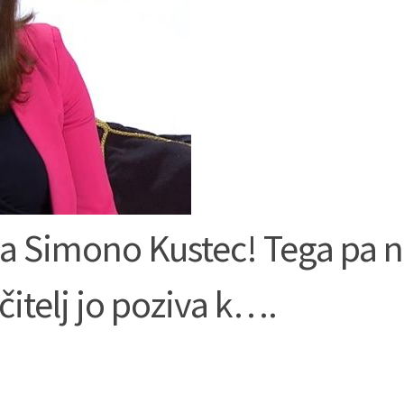
a Simono Kustec! Tega pa n
učitelj jo poziva k….