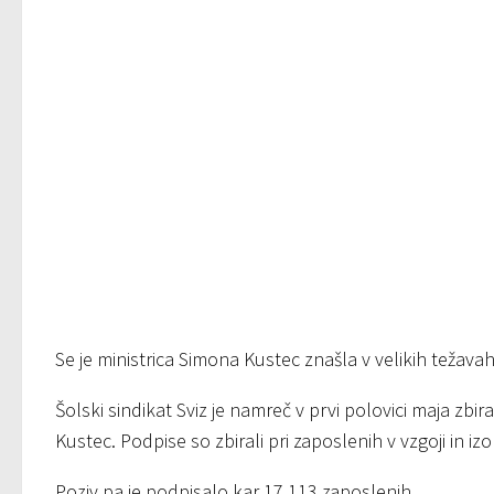
Se je ministrica Simona Kustec znašla v velikih težava
Šolski sindikat Sviz je namreč v prvi polovici maja zb
Kustec. Podpise so zbirali pri zaposlenih v vzgoji in iz
Poziv pa je podpisalo kar 17,113 zaposlenih.