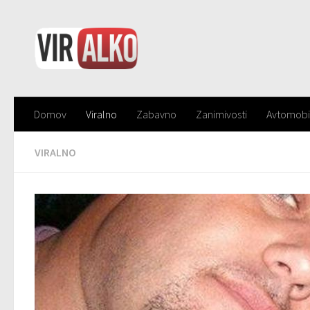
Domov
Viralno
Zabavno
Zanimivosti
Avtomobi
VIRALNO