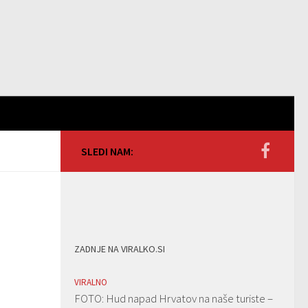
SLEDI NAM:
ZADNJE NA VIRALKO.SI
VIRALNO
FOTO: Hud napad Hrvatov na naše turiste –