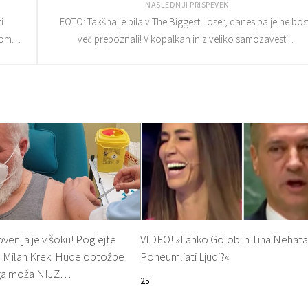
NASLEDNJI PRISPEVEK
i
FOTO: Takšna je bila v The Biggest Loser, danes pa je ne bos
edom…
več prepoznali! V kopalkah in z veliko samozavesti…
enija je v šoku! Poglejte
VIDEO! »Lahko Golob in Tina Nehat
el Milan Krek: Hude obtožbe
Poneumljati Ljudi?«
ega moža NIJZ…
25