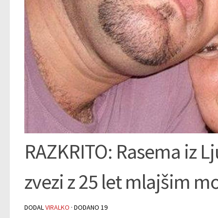
RAZKRITO: Rasema iz Lju
zvezi z 25 let mlajšim m
DODAL
VIRALKO
· DODANO
19