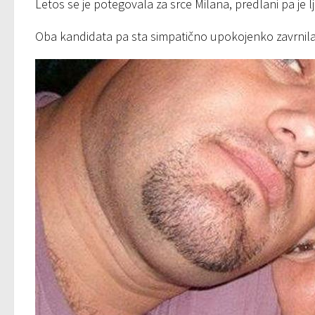
Letos se je potegovala za srce Milana, predlani pa je 
Oba kandidata pa sta simpatično upokojenko zavrnila 