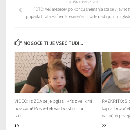
PREJŠNJI PRISPEVEK
FOTO: Več mesecev po koncu snemanja sta se v javnost
pojavila brata Hafner! Presenečeni boste nad njunim izgl
MOGOČE TI JE VŠEČ TUDI...
VIDEO: Iz ZDA se je oglasil Kris z velikimi
RAZKRITO: Slov
novicami! Posnetek vas bo stisnil pri
kaj naj bi poč
srcu…
na račun prv
19
22