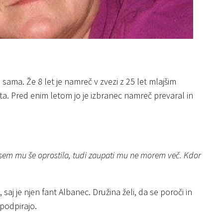
 sama. Že 8 let je namreč v zvezi z 25 let mlajšim
ta. Pred enim letom jo je izbranec namreč prevaral in
 Nisem mu še oprostila, tudi zaupati mu ne morem več. Kdor
j je njen fant Albanec. Družina želi, da se poroči in
podpirajo.