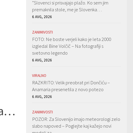
”Slovenci si prisvajajo plažo. Ko sem jim
premaknila stole, me je Slovenka…
6 AVG, 2026
ZANIMIVOSTI
FOTO: Ne boste verjeli kako je leta 2000
izgledal Bine Volčič – Na fotografiji s
svetovno legendo
6 AVG, 2026
VIRALNO
RAZKRITO: Velik preobrat pri Dončiću –
Anamaria presenetila z novo potezo
6 AVG, 2026
ila…
ZANIMIVOSTI
POZOR: Za Slovenijo imajo meteorologi zelo
slabo napoved – Poglejte kaj kažejo novi
modeli za…