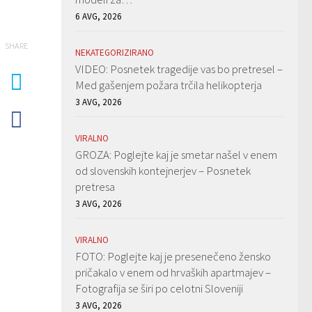
6 AVG, 2026
SHARE
NEKATEGORIZIRANO
VIDEO: Posnetek tragedije vas bo pretresel –
Med gašenjem požara trčila helikopterja
3 AVG, 2026
VIRALNO
GROZA: Poglejte kaj je smetar našel v enem
od slovenskih kontejnerjev – Posnetek
pretresa
3 AVG, 2026
VIRALNO
FOTO: Poglejte kaj je presenečeno žensko
pričakalo v enem od hrvaških apartmajev –
Fotografija se širi po celotni Sloveniji
3 AVG, 2026