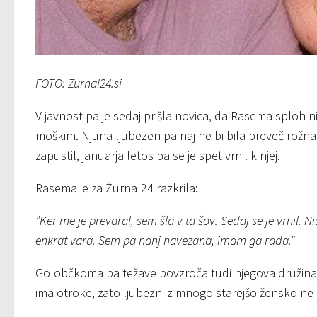
FOTO: Zurnal24.si
V javnost pa je sedaj prišla novica, da Rasema sploh ni
moškim. Njuna ljubezen pa naj ne bi bila preveč rožna
zapustil, januarja letos pa se je spet vrnil k njej.
Rasema je za Žurnal24 razkrila:
”Ker me je prevaral, sem šla v ta šov. Sedaj se je vrnil.
enkrat vara. Sem pa nanj navezana, imam ga rada.”
Golobčkoma pa težave povzroča tudi njegova družina, sa
ima otroke, zato ljubezni z mnogo starejšo žensko ne 