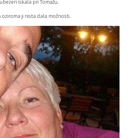
ljubezen iskala pri Tomažu.
oziroma ji nista dala možnosti.