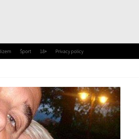
lizem
Šport
18+
Privacy policy