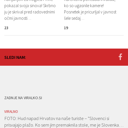
pokazal svoja sinova! Skrbno
ko so ugasnile kamere!
ju je skrival pred radovednimi
Posnetek je pricurljal v javnost
očmi javnosti…
šele sedaj…
23
19
SLEDI NAM:
ZADNJE NA VIRALKO.SI
VIRALNO
FOTO: Hud napad Hrvatov na naše turiste – ”Slovenci si
prisvajajo plažo. Ko sem jim premaknila stole, me je Slovenka…