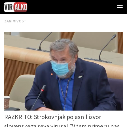
ZANIMIVOSTI
RAZKRITO: Strokovnjak pojasnil izvor
slovenskega seva virusa! ”V tem primeru nas