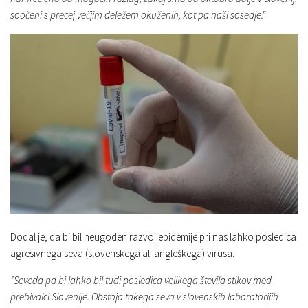
soočeni s precej večjim deležem okuženih, kot pa naši sosedje.”
Dodal je, da bi bil neugoden razvoj epidemije pri nas lahko posledica
agresivnega seva (slovenskega ali angleškega) virusa.
”Seveda pa bi lahko bil tudi posledica velikega števila stikov med
prebivalci Slovenije. Obstoja takega seva v slovenskih laboratorijih