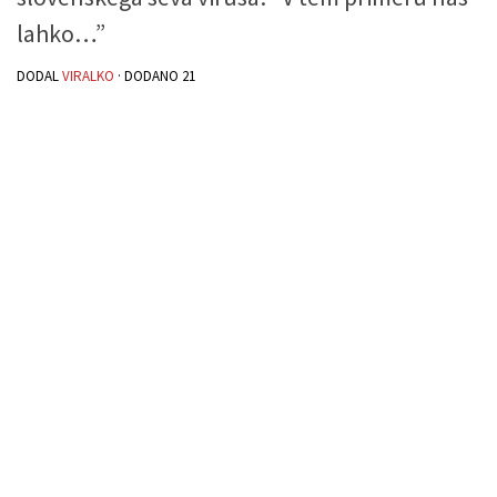
lahko…”
DODAL
VIRALKO
· DODANO
21