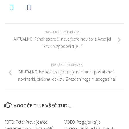
NASLEDNJI PRISPEVEK
AKTUALNO: Pahor sporočil neverjetno novico iz Avstrije!
”Prvič v zgodovini je…”
PREJŠNJI PRISPEVEK
BRUTALNO: Ne boste verjeli kaj je neznanec poslal znani
novinarki, bivšemu dekletu Zvezdaninega mladega sina!
MOGOČE TI JE VŠEČ TUDI...
FOTO: Peter Prevc je med
VIDEO: Poglejte kaj je
navijanjem za Rogliča PRVIČ
Kurentova povedala invalidu,