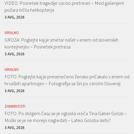
VIDEO: Posnetek tragedije vas bo pretresel – Med gašenjem
požara trčila helikopterja
3 AVG, 2026
VIRALNO
GROZA: Poglejte kaj je smetar našel v enem od slovenskih
kontejnerjev – Posnetek pretresa
3 AVG, 2026
VIRALNO
FOTO: Poglejte kaj je presenečeno žensko pričakalo v enem od
hrvaških apartmajev – Fotografija se širi po celotni Sloveniji
3 AVG, 2026
ZANIMIVOSTI
FOTO: Po dolgem času se je oglasila vroča Tina Gaber Golob –
Moški se je ne morejo nagledati – Lahko Goloba skrbi?
3 AVG, 2026