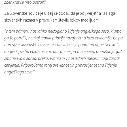
zaenkrat še niso potrdili.”
Za Slovenske novice je Cizelj še dodal, da je bolj verjetna razlaga
slovenskih razmer v prevelikem številu stikov med ljudmi:
”V tem primeru nas lahko neizogibno širjenje angleškega seva, ki smo
ga že potrdili, v nekaj tednih pripelje nazaj v črno fazo epidemije. Če pa
agresivni slovenski sev v resnici obstaja in je podobno agresiven kot
angleški, se bo epidemija pri nas ob nespremenjenem obnašanju ljudi
zmanjševala zaradi prekuževanja in v naslednjih mesecih tudi zaradi
cepljenja. Priporočamo torej previdnost in pripravljenost na širjenje
angleškega seva.”