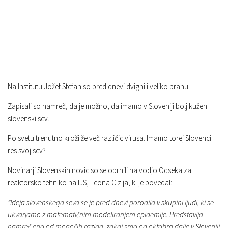
Na Institutu Jožef Stefan so pred dnevi dvignili veliko prahu.
Zapisali so namreč, da je možno, da imamo v Sloveniji bolj kužen
slovenski sev.
Po svetu trenutno kroži že več različic virusa. Imamo torej Slovenci
res svoj sev?
Novinarji Slovenskih novic so se obrnili na vodjo Odseka za
reaktorsko tehniko na IJS, Leona Cizlja, ki je povedal:
”Ideja slovenskega seva se je pred dnevi porodila v skupini ljudi, ki se
ukvarjamo z matematičnim modeliranjem epidemije. Predstavlja
namreč eno od mogočih razlag, zakaj smo od oktobra dalje v Sloveniji