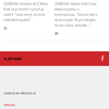
ODMEVNO: Direktor NIJZ Milan
ODMEVNO: Marko Potrč brez
Krek se je zlomil! V solzah je
dlake na jeziku o
razkril: ”Sram me je, da živim
koronavirusu: ”Govoril sem s
med takimi ljudmi!”
strokovnjaki. Ne pričakujem,
da se z mano strinjate…”
21
20
SLEDI NAM:
ZADNJE NA VIRALKO.SI
VIRALNO