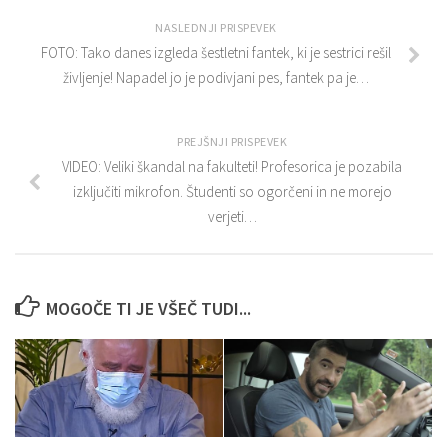
NASLEDNJI PRISPEVEK
FOTO: Tako danes izgleda šestletni fantek, ki je sestrici rešil
življenje! Napadel jo je podivjani pes, fantek pa je…
PREJŠNJI PRISPEVEK
VIDEO: Veliki škandal na fakulteti! Profesorica je pozabila
izključiti mikrofon. Študenti so ogorčeni in ne morejo
verjeti…
MOGOČE TI JE VŠEČ TUDI...