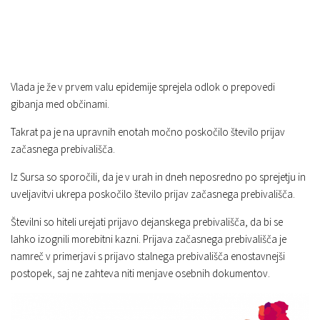
Vlada je že v prvem valu epidemije sprejela odlok o prepovedi
gibanja med občinami.
Takrat pa je na upravnih enotah močno poskočilo število prijav
začasnega prebivališča.
Iz Sursa so sporočili, da je v urah in dneh neposredno po sprejetju in
uveljavitvi ukrepa poskočilo število prijav začasnega prebivališča.
Številni so hiteli urejati prijavo dejanskega prebivališča, da bi se
lahko izognili morebitni kazni. Prijava začasnega prebivališča je
namreč v primerjavi s prijavo stalnega prebivališča enostavnejši
postopek, saj ne zahteva niti menjave osebnih dokumentov.