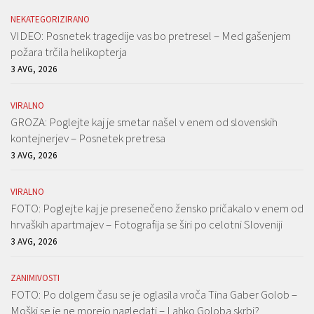
NEKATEGORIZIRANO
VIDEO: Posnetek tragedije vas bo pretresel – Med gašenjem
požara trčila helikopterja
3 AVG, 2026
VIRALNO
GROZA: Poglejte kaj je smetar našel v enem od slovenskih
kontejnerjev – Posnetek pretresa
3 AVG, 2026
VIRALNO
FOTO: Poglejte kaj je presenečeno žensko pričakalo v enem od
hrvaških apartmajev – Fotografija se širi po celotni Sloveniji
3 AVG, 2026
ZANIMIVOSTI
FOTO: Po dolgem času se je oglasila vroča Tina Gaber Golob –
Moški se je ne morejo nagledati – Lahko Goloba skrbi?