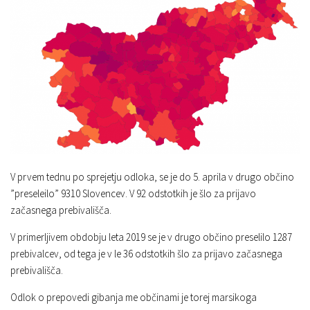
V prvem tednu po sprejetju odloka, se je do 5. aprila v drugo občino
”preseleilo” 9310 Slovencev. V 92 odstotkih je šlo za prijavo
začasnega prebivališča.
V primerljivem obdobju leta 2019 se je v drugo občino preselilo 1287
prebivalcev, od tega je v le 36 odstotkih šlo za prijavo začasnega
prebivališča.
Odlok o prepovedi gibanja me občinami je torej marsikoga