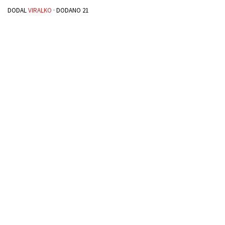
DODAL
VIRALKO
· DODANO
21