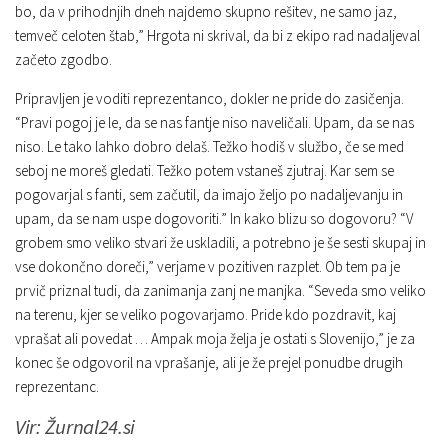
bo, da v prihodnjih dneh najdemo skupno rešitev, ne samo jaz,
temveč celoten štab,” Hrgota ni skrival, da bi z ekipo rad nadaljeval
začeto zgodbo.
Pripravljen je voditi reprezentanco, dokler ne pride do zasičenja.
“Pravi pogoj je le, da se nas fantje niso naveličali. Upam, da se nas
niso. Le tako lahko dobro delaš. Težko hodiš v službo, če se med
seboj ne moreš gledati. Težko potem vstaneš zjutraj. Kar sem se
pogovarjal s fanti, sem začutil, da imajo željo po nadaljevanju in
upam, da se nam uspe dogovoriti.” In kako blizu so dogovoru? “V
grobem smo veliko stvari že uskladili, a potrebno je še sesti skupaj in
vse dokončno doreči,” verjame v pozitiven razplet. Ob tem pa je
prvič priznal tudi, da zanimanja zanj ne manjka. “Seveda smo veliko
na terenu, kjer se veliko pogovarjamo. Pride kdo pozdravit, kaj
vprašat ali povedat … Ampak moja želja je ostati s Slovenijo,” je za
konec še odgovoril na vprašanje, ali je že prejel ponudbe drugih
reprezentanc.
Vir: Žurnal24.si