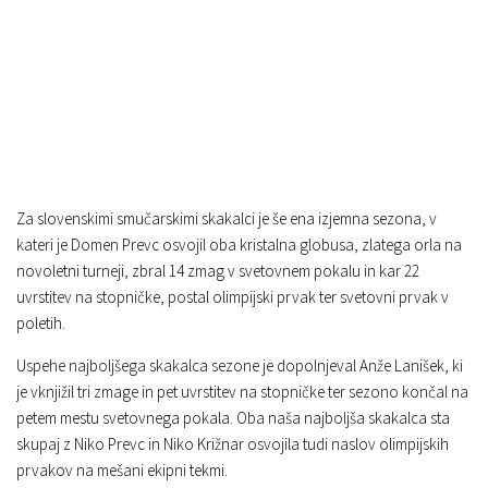
Za slovenskimi smučarskimi skakalci je še ena izjemna sezona, v
kateri je Domen Prevc osvojil oba kristalna globusa, zlatega orla na
novoletni turneji, zbral 14 zmag v svetovnem pokalu in kar 22
uvrstitev na stopničke, postal olimpijski prvak ter svetovni prvak v
poletih.
Uspehe najboljšega skakalca sezone je dopolnjeval Anže Lanišek, ki
je vknjižil tri zmage in pet uvrstitev na stopničke ter sezono končal na
petem mestu svetovnega pokala. Oba naša najboljša skakalca sta
skupaj z Niko Prevc in Niko Križnar osvojila tudi naslov olimpijskih
prvakov na mešani ekipni tekmi.