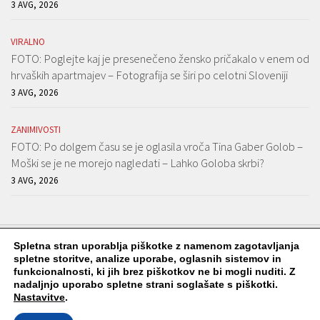
3 AVG, 2026
VIRALNO
FOTO: Poglejte kaj je presenečeno žensko pričakalo v enem od
hrvaških apartmajev – Fotografija se širi po celotni Sloveniji
3 AVG, 2026
ZANIMIVOSTI
FOTO: Po dolgem času se je oglasila vroča Tina Gaber Golob –
Moški se je ne morejo nagledati – Lahko Goloba skrbi?
3 AVG, 2026
Spletna stran uporablja piškotke z namenom zagotavljanja
spletne storitve, analize uporabe, oglasnih sistemov in
funkcionalnosti, ki jih brez piškotkov ne bi mogli nuditi. Z
Viralko.si © 2026. Vse pravice pridržane.
nadaljnjo uporabo spletne strani soglašate s piškotki.
Nastavitve
.