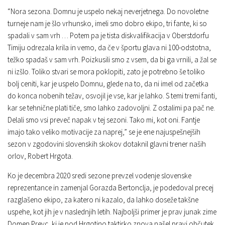
“Nora sezona. Domnu je uspelo nekaj neverjetnega. Do novoletne
turneje nam je šlo vrhunsko, imeli smo dobro ekipo, tri fante, ki so
spadali v sam vrh … Potem pa je tista diskvalifikacija v Oberstdorfu
Timiju odrezala krila in vemo, da če v športu glava ni 100-odstotna,
težko spadaš v sam vrh. Poizkusili smo z vsem, da bi ga vrnili, a žal se
ni izšlo. Toliko stvari se mora poklopiti, zato je potrebno še toliko
bolj ceniti, kar je uspelo Domnu, glede na to, da ni imel od začetka
do konca nobenih težav, osvojil je vse, kar je lahko. S temi tremi fanti,
kar se tehnične plati tiče, smo lahko zadovoljni. Z ostalimi pa pač ne.
Delali smo vsi preveč napak v tej sezoni. Tako mi, kot oni. Fantje
imajo tako veliko motivacije za naprej,” se je ene najuspešnejših
sezon v zgodovini slovenskih skokov dotaknil glavni trener naših
orlov, Robert Hrgota.
Ko je decembra 2020 sredi sezone prevzel vodenje slovenske
reprezentance in zamenjal Gorazda Bertonclja, je podedoval precej
razglašeno ekipo, za katero ni kazalo, da lahko doseže takšne
uspehe, kot jih je v naslednjih letih. Najboljši primer je prav junak zime
Domen Prevc, ki je pod Hrgotino taktirko znova našel pravi občutek