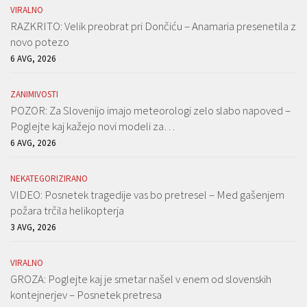
VIRALNO
RAZKRITO: Velik preobrat pri Dončiću – Anamaria presenetila z
novo potezo
6 AVG, 2026
ZANIMIVOSTI
POZOR: Za Slovenijo imajo meteorologi zelo slabo napoved –
Poglejte kaj kažejo novi modeli za…
6 AVG, 2026
NEKATEGORIZIRANO
VIDEO: Posnetek tragedije vas bo pretresel – Med gašenjem
požara trčila helikopterja
3 AVG, 2026
VIRALNO
GROZA: Poglejte kaj je smetar našel v enem od slovenskih
kontejnerjev – Posnetek pretresa