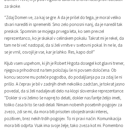
za skoke.
“Zdaj Domen ve, za kaj se gre. A da je prišel do tega, je moral veliko
stvari narediti in spremeniti. Smo zelo ponosni nanj, da je naredil tak
preskok. Spomnim se mojega prvega leta, ko sem prevzel
reprezentanco, ko je skakal v celinskem pokalu. Takrat mi je rekel, da
tam ne bi več nastopal, da si želi vrnitve v svetovni pokal. In ne le, da
se je vrnil, osvojil je vse, kar je lahko. Res, kapo dol!”
Kljub vsem uspehom, ki jih je Robert Hrgota dosegel kot glavni trener,
njegova prihodnost na tem položaju še ni povsem določena. Ob
koncu sezone mu poteče pogodba, do podaljšanja pa za zdaj še ni
prišlo. A čeprav je bil v zadnjih dneh nekoliko zadržan, je tokrat jasno
povedal, da si želi nadaljevati delo na klopi slovenske reprezentance.
“Dokler si vsi želimo še naprej to delati, dokler nas fantje želijo imeti,
toliko časa bi to še radi delali. Nimam nobenih posebnih pogojev za
zvezo, zdi se mi, da mora biti prisoten obojestranski interes,
pozitiven, brez nekih trdih pogojev. To ni pravi način. Komunikacija
mora biti odprta. Vsak ima svoje želje, tako zveza kot mi. Pomembno