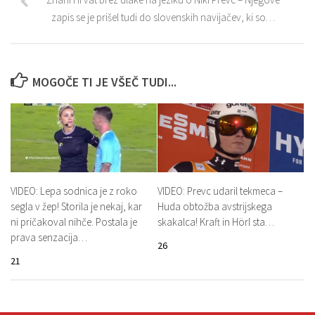
zapis se je prišel tudi do slovenskih navijačev, ki so…
MOGOČE TI JE VŠEČ TUDI...
VIDEO: Lepa sodnica je z roko
VIDEO: Prevc udaril tekmeca –
segla v žep! Storila je nekaj, kar
Huda obtožba avstrijskega
ni pričakoval nihče. Postala je
skakalca! Kraft in Hörl sta…
prava senzacija…
26
21