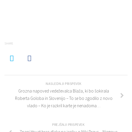
SHARE
NASLEDNJI PRISPEVEK
Grozna napoved vedeževalca Blaža, ki bo šokirala
Roberta Goloba in Slovenijo – To se bo zgodilo z novo
vlado – Ko je razkril karte je nenadoma…
PREJŠNJI PRISPEVEK
Znani Hrvat brez dlake na jeziku o Niki Prevc – Njegove