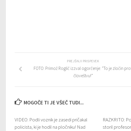
PREJŠNJI PRISPEVEK
FOTO: Primož Roglič izzval ogorčenje: ”To je zločin prot
človeštvu!”
MOGOČE TI JE VŠEČ TUDI...
VIDEO: Podli voznik je zasedi pričakal
RAZKRITO: Pog
policista, ki je hodil na pločniku! Nad
storil profesor