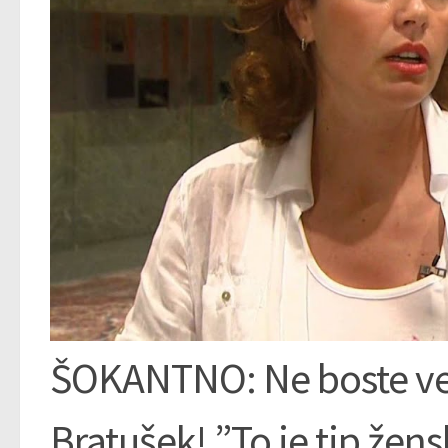
ŠOKANTNO: Ne boste verje
Bratušek! ”To je tip žens