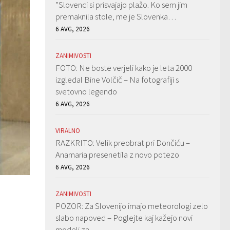
”Slovenci si prisvajajo plažo. Ko sem jim
premaknila stole, me je Slovenka…
6 AVG, 2026
ZANIMIVOSTI
FOTO: Ne boste verjeli kako je leta 2000
izgledal Bine Volčič – Na fotografiji s
svetovno legendo
6 AVG, 2026
VIRALNO
RAZKRITO: Velik preobrat pri Dončiću –
Anamaria presenetila z novo potezo
6 AVG, 2026
ZANIMIVOSTI
POZOR: Za Slovenijo imajo meteorologi zelo
slabo napoved – Poglejte kaj kažejo novi
modeli za…