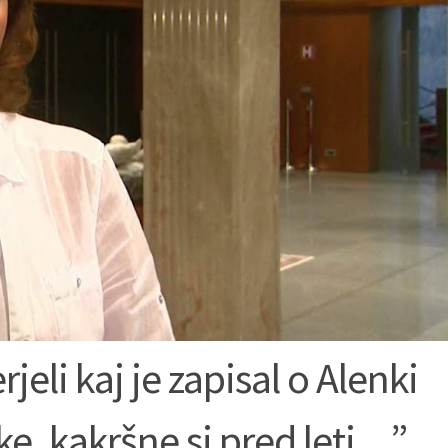
li kaj je zapisal o Alenki
ke, kakršne si pred leti…”