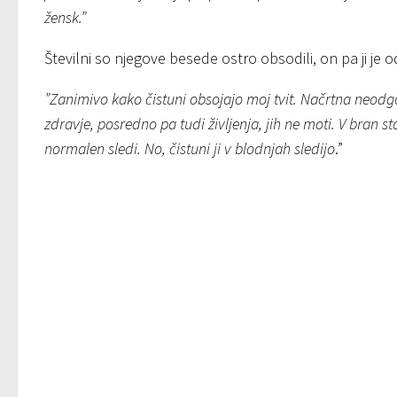
žensk.”
Številni so njegove besede ostro obsodili, on pa ji je o
”Zanimivo kako čistuni obsojajo moj tvit. Načrtna neod
zdravje, posredno pa tudi življenja, jih ne moti. V bran sto
normalen sledi. No, čistuni ji v blodnjah sledijo
.”