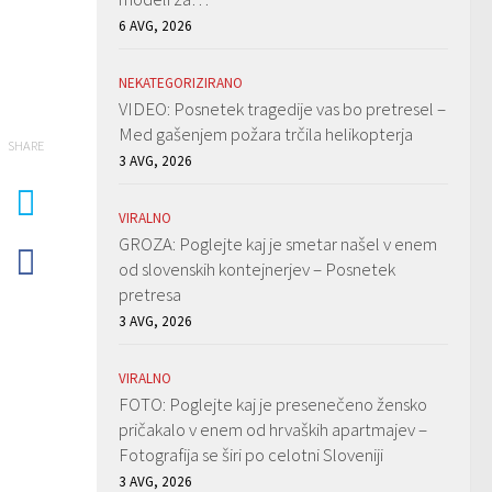
6 AVG, 2026
NEKATEGORIZIRANO
VIDEO: Posnetek tragedije vas bo pretresel –
Med gašenjem požara trčila helikopterja
SHARE
3 AVG, 2026
VIRALNO
GROZA: Poglejte kaj je smetar našel v enem
od slovenskih kontejnerjev – Posnetek
pretresa
3 AVG, 2026
VIRALNO
FOTO: Poglejte kaj je presenečeno žensko
pričakalo v enem od hrvaških apartmajev –
Fotografija se širi po celotni Sloveniji
3 AVG, 2026