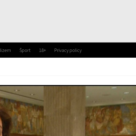
lizem
Šport
18+
Privacy policy