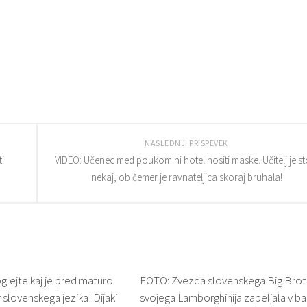
NASLEDNJI PRISPEVEK
i
VIDEO: Učenec med poukom ni hotel nositi maske. Učitelj je sto
nekaj, ob čemer je ravnateljica skoraj bruhala!
lejte kaj je pred maturo
FOTO: Zvezda slovenskega Big Brot
 slovenskega jezika! Dijaki
svojega Lamborghinija zapeljala v b