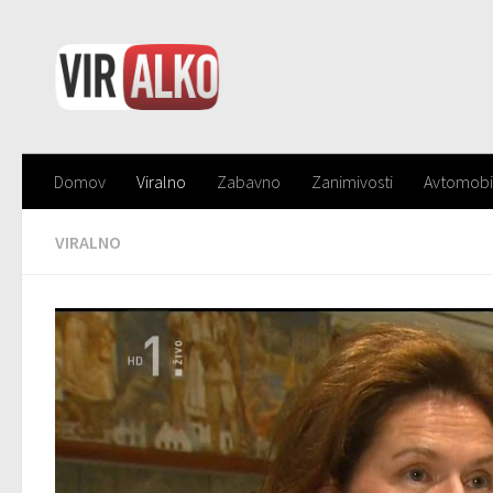
Domov
Viralno
Zabavno
Zanimivosti
Avtomobi
VIRALNO