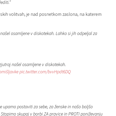
diti.”
pskih volitvah, je nad posnetkom zaslona, na katerem
j našel osamljene v diskotekah. Lahko si jih odpeljal za
 zjutraj našel osamljene v diskotekah.
mišljavke
pic.twitter.com/bvvHpdt6DQ
 upamo postaviti za sebe, za ženske in našo boljšo
! Stopimo skupaj v borbi ZA pravice in PROTI poniževanju