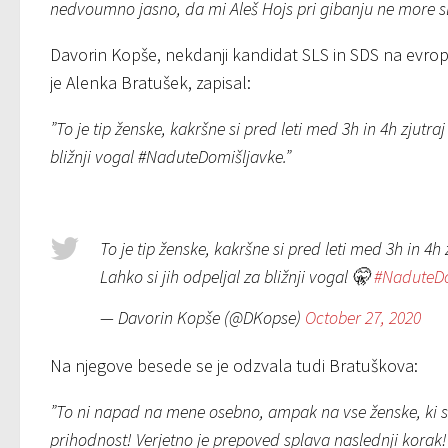
nedvoumno jasno, da mi Aleš Hojs pri gibanju ne more sle
Davorin Kopše, nekdanji kandidat SLS in SDS na evro
je Alenka Bratušek, zapisal:
”To je tip ženske, kakršne si pred leti med 3h in 4h zjutra
bližnji vogal #NaduteDomišljavke.”
To je tip ženske, kakršne si pred leti med 3h in 4h
Lahko si jih odpeljal za bližnji vogal 🤫
#NaduteDo
— Davorin Kopše (@DKopse)
October 27, 2020
Na njegove besede se je odzvala tudi Bratuškova:
”To ni napad na mene osebno, ampak na vse ženske, ki se
prihodnost! Verjetno je prepoved splava naslednji korak