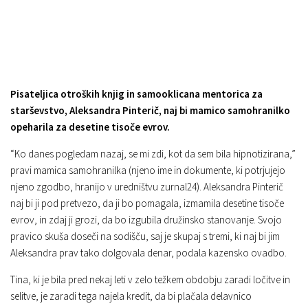
Pisateljica otroških knjig in samooklicana mentorica za
starševstvo, Aleksandra Pinterič, naj bi mamico samohranilko
opeharila za desetine tisoče evrov.
“Ko danes pogledam nazaj, se mi zdi, kot da sem bila hipnotizirana,”
pravi mamica samohranilka (njeno ime in dokumente, ki potrjujejo
njeno zgodbo, hranijo v uredništvu zurnal24). Aleksandra Pinterič
naj bi ji pod pretvezo, da ji bo pomagala, izmamila desetine tisoče
evrov, in zdaj ji grozi, da bo izgubila družinsko stanovanje. Svojo
pravico skuša doseči na sodišču, saj je skupaj s tremi, ki naj bi jim
Aleksandra prav tako dolgovala denar, podala kazensko ovadbo.
Tina, ki je bila pred nekaj leti v zelo težkem obdobju zaradi ločitve in
selitve, je zaradi tega najela kredit, da bi plačala delavnico