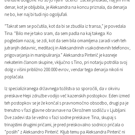
denar, kot je obljubila, je Aleksandra na koncu priznala, da denarja
ne bo, ker naj bi tudi njo ogoljufali.
“Takrat sem se počutila, kot da bi se zbudila iz transa,” je povedala
Tina. “Bilo me je tako sram, da sem padla na kaj takega. Ko
pogledam nazaj, se zdi, kot da sem bila omamljena zaradi vseh teh
jutranjih delavnic, meditacij in Aleksandrinih vsakodnevnih telefonov,
prigovarjanja in manipuliranja.” Aleksandra Pinterič je kasneje
nekaterim članom skupine, vključno s Tino, pri notarju potrdila svoj
dolg v višini približno 200.000 evrov, vendar tega denarja nikoli ni
poplačala.
Iz specializiranega državnega tožilstva so sporočili, da v okviru
preiskave Hepi združbe vodijo več kazenskih postopkov. Eden izmed
teh postopkov se je že končal s pravnomočno obsodbo, drugi pa je
trenutno v fazi glavne obravnave na Okrožnem sodišču v Ljubljani.
Dve zadevi sta še vedno v fazi sodne preiskave. Tina, skupaj s
trinajstimi drugimi pričami, je pred preiskovalno sodnico pričala o
“poslih” z Aleksandro Pinterič. Kljub temu pa Aleksandra Pinterič ni