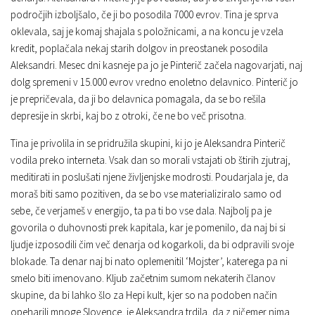
področjih izboljšalo, če ji bo posodila 7000 evrov. Tina je sprva
oklevala, saj je komaj shajala s položnicami, a na koncu je vzela
kredit, poplačala nekaj starih dolgov in preostanek posodila
Aleksandri. Mesec dni kasneje pa jo je Pinterič začela nagovarjati, naj
dolg spremeni v 15.000 evrov vredno enoletno delavnico. Pinterič jo
je prepričevala, da ji bo delavnica pomagala, da se bo rešila
depresije in skrbi, kaj bo z otroki, če ne bo več prisotna.
Tina je privolila in se pridružila skupini, ki jo je Aleksandra Pinterič
vodila preko interneta. Vsak dan so morali vstajati ob štirih zjutraj,
meditirati in poslušati njene življenjske modrosti. Poudarjala je, da
moraš biti samo pozitiven, da se bo vse materializiralo samo od
sebe, če verjameš v energijo, ta pa ti bo vse dala. Najbolj pa je
govorila o duhovnosti prek kapitala, kar je pomenilo, da naj bi si
ljudje izposodili čim več denarja od kogarkoli, da bi odpravili svoje
blokade. Ta denar naj bi nato oplemenitil ‘Mojster’, katerega pa ni
smelo biti imenovano. Kljub začetnim sumom nekaterih članov
skupine, da bi lahko šlo za Hepi kult, kjer so na podoben način
opeharili mnoge Slovence, je Aleksandra trdila, da z ničemer nima