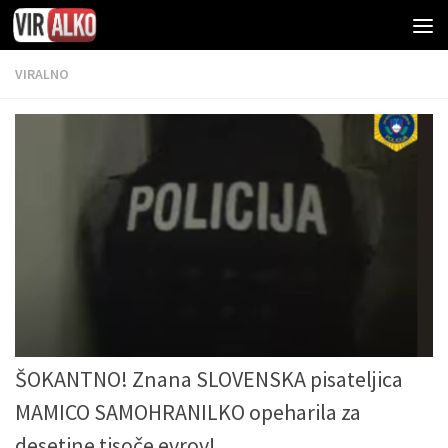
VIRALNO
ŠOKANTNO! Znana SLOVENSKA pisateljica
MAMICO SAMOHRANILKO opeharila za
desetine tisoče evrov!