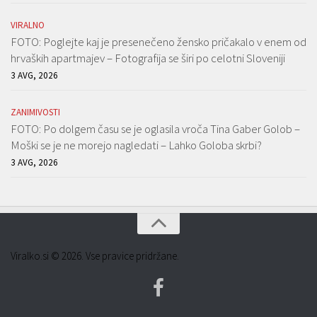
VIRALNO
FOTO: Poglejte kaj je presenečeno žensko pričakalo v enem od
hrvaških apartmajev – Fotografija se širi po celotni Sloveniji
3 AVG, 2026
ZANIMIVOSTI
FOTO: Po dolgem času se je oglasila vroča Tina Gaber Golob –
Moški se je ne morejo nagledati – Lahko Goloba skrbi?
3 AVG, 2026
Viralko.si © 2026. Vse pravice pridržane.