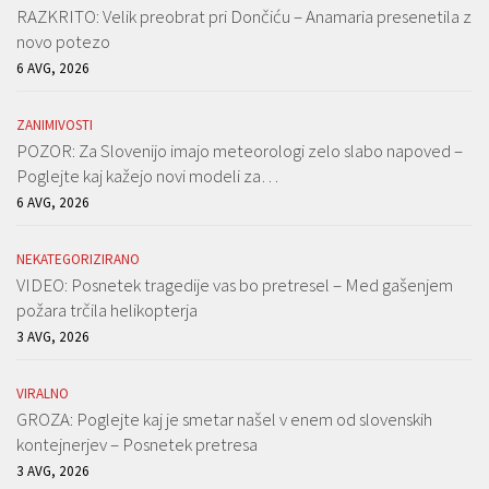
RAZKRITO: Velik preobrat pri Dončiću – Anamaria presenetila z
novo potezo
6 AVG, 2026
ZANIMIVOSTI
POZOR: Za Slovenijo imajo meteorologi zelo slabo napoved –
Poglejte kaj kažejo novi modeli za…
6 AVG, 2026
NEKATEGORIZIRANO
VIDEO: Posnetek tragedije vas bo pretresel – Med gašenjem
požara trčila helikopterja
3 AVG, 2026
VIRALNO
GROZA: Poglejte kaj je smetar našel v enem od slovenskih
kontejnerjev – Posnetek pretresa
3 AVG, 2026