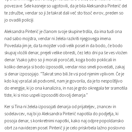
povezave. Šele kasneje so ugotovili, da je bila Aleksandra Pinterič del
te združbe, vendar so ji že takrat dali več sto tisoč evrov, preden so
jo ovadili policiji.
Aleksandra Pinterič je članom svoje skupine trdila, da ima tudi ona
nad sabo mojstra, vendar ni želela razkriti njegovega imena.
Povedala jim je, da ta mojster vodi velik posel in da bodo, če bodo
skupaj vložili denar, prejeli velike obresti, čez leto dni pa še ves vložen
denar. Vsako jutro so ji morali poročati, koga bodo poklicali in
koliko denarja si bodo izposodili, vendar niso smeli povedati, zakaj
si denar izposojajo. “Takrat smo bili že vsi pod njenim vplivom. Če je
kdo kaj vprašal ali podvomil, nam je govorila, da je to nespoštljivo
do energije, ki jo ona kanalizira, in nas je grdo okregala ter sramotila
tiste, ki si niso uspeli izposoditi dovolj denarja.”
Ker si Tina ni želela izposojati denarja od prijateljev, znancev in
sodelavcev, naj bi jo Aleksandra Pinterič napotila do podjetja, ki
posoja denar, s konkretnimi napotki, kako naj odpre popoldansko
obrt za navidezen posel. Pinterič ji je celo priskrbela lažno poslovno