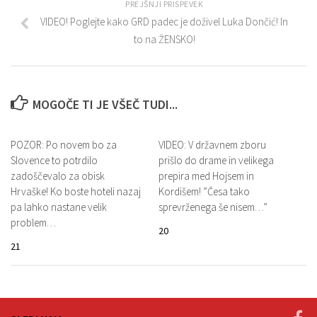
PREJŠNJI PRISPEVEK
VIDEO! Poglejte kako GRD padec je doživel Luka Dončić! In
to na ŽENSKO!
MOGOČE TI JE VŠEČ TUDI...
POZOR: Po novem bo za
VIDEO: V državnem zboru
Slovence to potrdilo
prišlo do drame in velikega
zadoščevalo za obisk
prepira med Hojsem in
Hrvaške! Ko boste hoteli nazaj
Kordišem! ”Česa tako
pa lahko nastane velik
sprevrženega še nisem…”
problem…
20
21