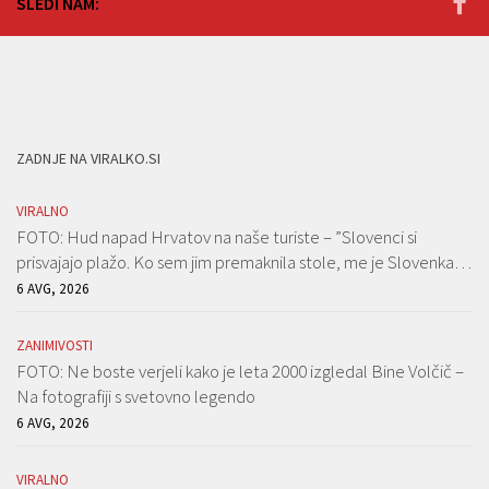
SLEDI NAM:
ZADNJE NA VIRALKO.SI
VIRALNO
FOTO: Hud napad Hrvatov na naše turiste – ”Slovenci si
prisvajajo plažo. Ko sem jim premaknila stole, me je Slovenka…
6 AVG, 2026
ZANIMIVOSTI
FOTO: Ne boste verjeli kako je leta 2000 izgledal Bine Volčič –
Na fotografiji s svetovno legendo
6 AVG, 2026
VIRALNO