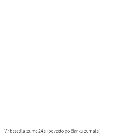
Vir besedila :zurnal24.si (povzeto po članku zurnal.si)