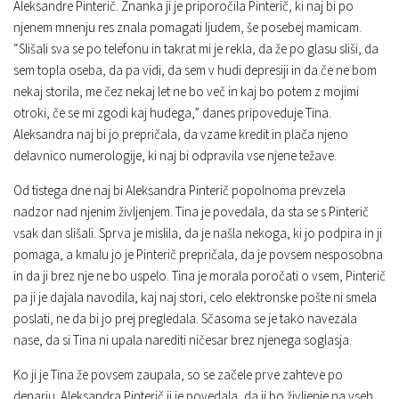
Aleksandre Pinterič. Znanka ji je priporočila Pinterič, ki naj bi po
njenem mnenju res znala pomagati ljudem, še posebej mamicam.
“Slišali sva se po telefonu in takrat mi je rekla, da že po glasu sliši, da
sem topla oseba, da pa vidi, da sem v hudi depresiji in da če ne bom
nekaj storila, me čez nekaj let ne bo več in kaj bo potem z mojimi
otroki, če se mi zgodi kaj hudega,” danes pripoveduje Tina.
Aleksandra naj bi jo prepričala, da vzame kredit in plača njeno
delavnico numerologije, ki naj bi odpravila vse njene težave.
Od tistega dne naj bi Aleksandra Pinterič popolnoma prevzela
nadzor nad njenim življenjem. Tina je povedala, da sta se s Pinterič
vsak dan slišali. Sprva je mislila, da je našla nekoga, ki jo podpira in ji
pomaga, a kmalu jo je Pinterič prepričala, da je povsem nesposobna
in da ji brez nje ne bo uspelo. Tina je morala poročati o vsem, Pinterič
pa ji je dajala navodila, kaj naj stori, celo elektronske pošte ni smela
poslati, ne da bi jo prej pregledala. Sčasoma se je tako navezala
nase, da si Tina ni upala narediti ničesar brez njenega soglasja.
Ko ji je Tina že povsem zaupala, so se začele prve zahteve po
denarju. Aleksandra Pinterič ji je povedala, da ji bo življenje na vseh