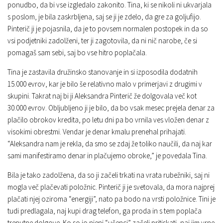
ponudbo, da bi vse izgledalo zakonito. Tina, ki se nikoli ni ukvarjala
s poslom, je bila zaskrbljena, saj se ji je zdelo, da gre za goljufijo.
Pinterič ji je pojasnila, da je to povsem normalen postopek in da so
vsi podjetniki zadolženi, ter ji zagotovila, da ni nič narobe, če si
pomagaš sam sebi, saj bo vse hitro poplačala.
Tina je zastavila družinsko stanovanje in si izposodila dodatnih
15.000 evrov, kar je bilo še relativno malo v primerjavi z drugimi v
skupini. Takrat naj bi ji Aleksandra Pinterič že dolgovala več kot
30.000 evrov. Obljubljeno ji je bilo, da bo vsak mesec prejela denar za
plačilo obrokov kredita, po letu dni pa bo vrnila ves vložen denar z
visokimi obrestmi. Vendar je denar kmalu prenehal prihajati.
“Aleksandra nam je rekla, da smo se zdaj že toliko naučili, da naj kar
sami manifestiramo denar in plačujemo obroke,” je povedala Tina.
Bila je tako zadolžena, da so ji začeli trkati na vrata rubežniki, saj ni
mogla več plačevati položnic. Pinterič ji je svetovala, da mora najprej
plačati njej oziroma “energiji”, nato pa bodo na vrsti položnice. Tini je
tudi predlagala, naj kupi drag telefon, ga proda in s tem poplača
trenutne dolgove. Ko so jo njeni “učenci” začeli pritiskati, naj jim vrne