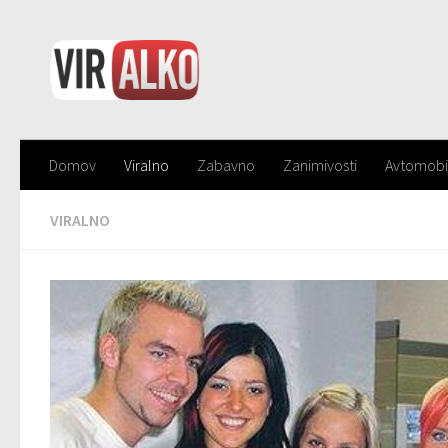
Domov
Viralno
Zabavno
Zanimivosti
Avtomobi
VIRALNO