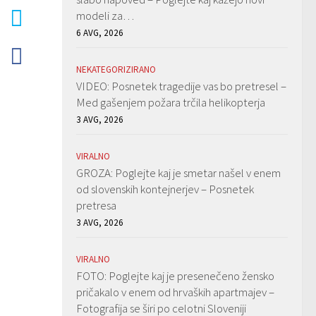
modeli za…
6 AVG, 2026
NEKATEGORIZIRANO
VIDEO: Posnetek tragedije vas bo pretresel –
Med gašenjem požara trčila helikopterja
3 AVG, 2026
VIRALNO
GROZA: Poglejte kaj je smetar našel v enem
od slovenskih kontejnerjev – Posnetek
pretresa
3 AVG, 2026
VIRALNO
FOTO: Poglejte kaj je presenečeno žensko
pričakalo v enem od hrvaških apartmajev –
Fotografija se širi po celotni Sloveniji