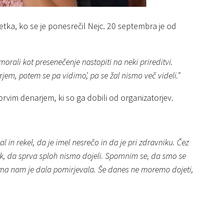
etka, ko se je ponesrečil Nejc. 20 septembra je od
i morali kot presenečenje nastopiti na neki prireditvi.
orjem, potem se pa vidimo’, pa se žal nismo več videli.”
 prvim denarjem, ki so ga dobili od organizatorjev.
in rekel, da je imel nesrečo in da je pri zdravniku. Čez
 šok, da sprva sploh nismo dojeli. Spomnim se, da smo se
ma nam je dala pomirjevala. Še danes ne moremo dojeti,