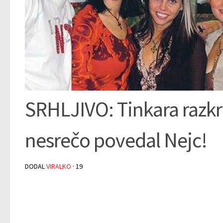
SRHLJIVO: Tinkara razkril
nesrečo povedal Nejc!
DODAL
VIRALKO
·
19