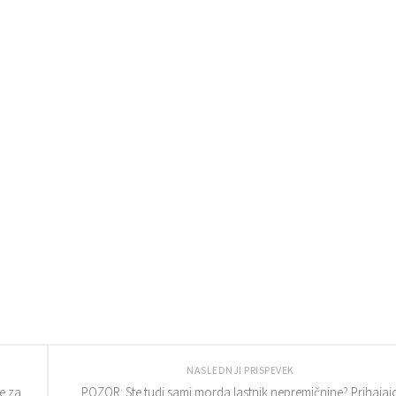
NASLEDNJI PRISPEVEK
e za
POZOR: Ste tudi sami morda lastnik nepremičnine? Prihajaj