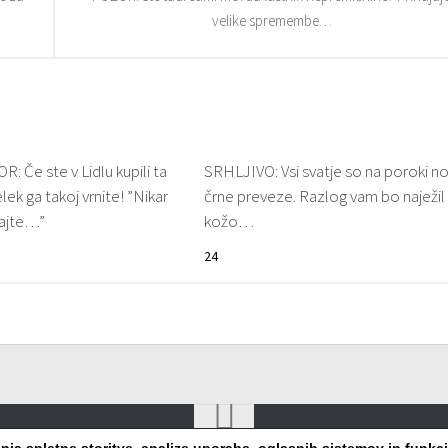
velike spremembe…
: Če ste v Lidlu kupili ta
SRHLJIVO: Vsi svatje so na poroki nos
elek ga takoj vrnite! ”Nikar
črne preveze. Razlog vam bo naježil
jajte…”
kožo…
24