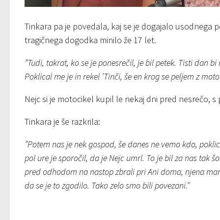
Tinkara pa je povedala, kaj se je dogajalo usodnega p
tragičnega dogodka minilo že 17 let.
”Tudi, takrat, ko se je ponesrečil, je bil petek. Tisti dan b
Poklical me je in rekel ’Tinči, še en krog se peljem z mot
Nejc si je motocikel kupil le nekaj dni pred nesrečo, s
Tinkara je še razkrila:
”Potem nas je nek gospod, še danes ne vemo kdo, poklical 
pol ure je sporočil, da je Nejc umrl. To je bil za nas tak
pred odhodom na nastop zbrali pri Ani doma, njena ma
da se je to zgodilo. Tako zelo smo bili povezani.”