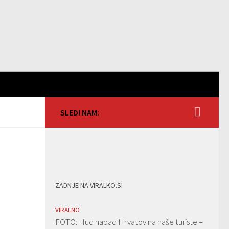
SLEDI NAM:
ZADNJE NA VIRALKO.SI
VIRALNO
FOTO: Hud napad Hrvatov na naše turiste –