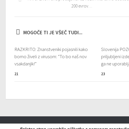
200 evrov…
MOGOČE TI JE VŠEČ TUDI...
RAZKRITO: Znanstveniki pojasnili kako
Slovenija POZOR
bomo živeli z virusom: ”To bo naš nov
priljubljeni izd
vsakdanjik!”
ga ne uporabl
21
23
Viralko.si © 2026. Vse pravice pridržane.