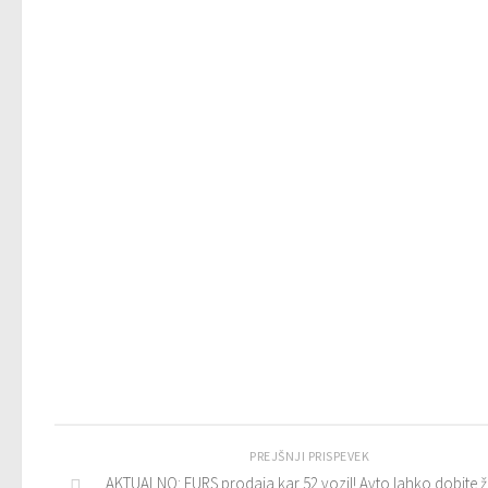
PREJŠNJI PRISPEVEK
AKTUALNO: FURS prodaja kar 52 vozil! Avto lahko dobite ž