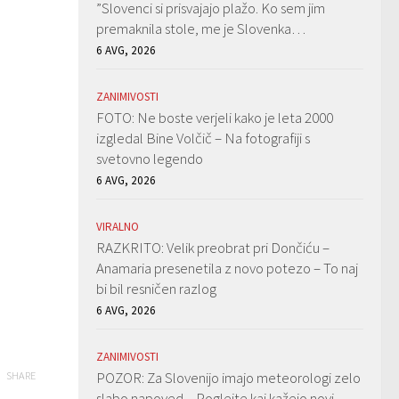
”Slovenci si prisvajajo plažo. Ko sem jim
premaknila stole, me je Slovenka…
6 AVG, 2026
ZANIMIVOSTI
FOTO: Ne boste verjeli kako je leta 2000
izgledal Bine Volčič – Na fotografiji s
svetovno legendo
6 AVG, 2026
VIRALNO
RAZKRITO: Velik preobrat pri Dončiću –
Anamaria presenetila z novo potezo – To naj
bi bil resničen razlog
6 AVG, 2026
ZANIMIVOSTI
POZOR: Za Slovenijo imajo meteorologi zelo
SHARE
slabo napoved – Poglejte kaj kažejo novi