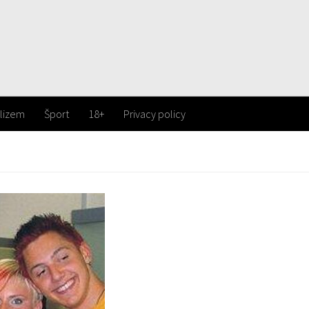
lizem
Šport
18+
Privacy policy