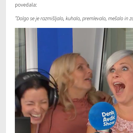
povedala:
”Dolgo se je razmišljalo, kuhalo, premlevalo, mešalo in 