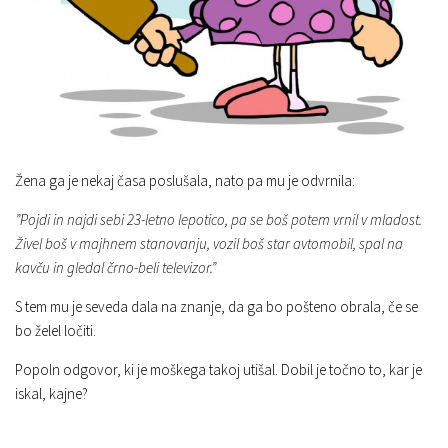
Žena ga je nekaj časa poslušala, nato pa mu je odvrnila:
”Pojdi in najdi sebi 23-letno lepotico, pa se boš potem vrnil v mladost.
Živel boš v majhnem stanovanju, vozil boš star avtomobil, spal na
kavču in gledal črno-beli televizor.”
S tem mu je seveda dala na znanje, da ga bo pošteno obrala, če se
bo želel ločiti.
Popoln odgovor, ki je moškega takoj utišal. Dobil je točno to, kar je
iskal, kajne?