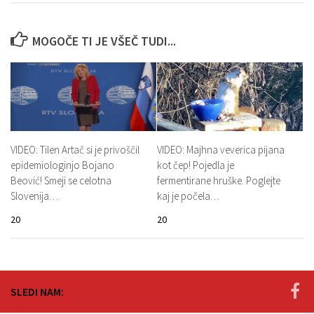
MOGOČE TI JE VŠEČ TUDI...
VIDEO: Tilen Artač si je privoščil
VIDEO: Majhna veverica pijana
epidemiologinjo Bojano
kot čep! Pojedla je
Beović! Smeji se celotna
fermentirane hruške. Poglejte
Slovenija…
kaj je počela…
20
20
SLEDI NAM: