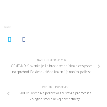
SHARE
NASLEDNJI PRISPEVEK
ODMEVNO: Slovenka je šla brez osebne izkaznice s psom
na sprehod. Poglejte kakšno kazen ji je napisal policist!
PREJŠNJI PRISPEVEK
VIDEO: Slovenska policistka zaustavila promet in s
kolegico storila nekaj neverjetnega!