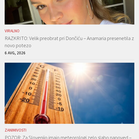
VIRALNO
RAZKRITO: Velik preobrat pri Dončiću – Anamaria presenetila z
novo potezo
6 AVG, 2026
ZANIMIVOSTI
POZOR: Za Slovenijo imajo meteorologi zelo slabo napoved –