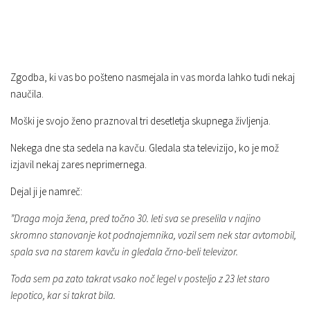
Zgodba, ki vas bo pošteno nasmejala in vas morda lahko tudi nekaj
naučila.
Moški je svojo ženo praznoval tri desetletja skupnega življenja.
Nekega dne sta sedela na kavču. Gledala sta televizijo, ko je mož
izjavil nekaj zares neprimernega.
Dejal ji je namreč:
”Draga moja žena, pred točno 30. leti sva se preselila v najino
skromno stanovanje kot podnajemnika, vozil sem nek star avtomobil,
spala sva na starem kavču in gledala črno-beli televizor.
Toda sem pa zato takrat vsako noč legel v posteljo z 23 let staro
lepotico, kar si takrat bila.