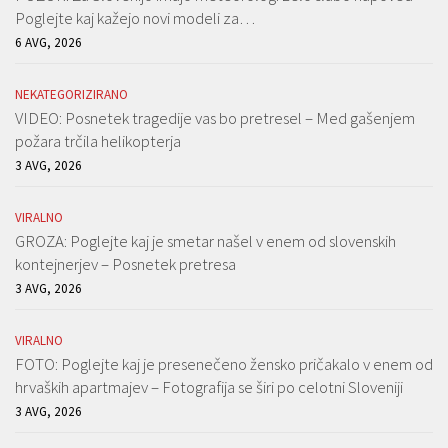
Poglejte kaj kažejo novi modeli za…
6 AVG, 2026
NEKATEGORIZIRANO
VIDEO: Posnetek tragedije vas bo pretresel – Med gašenjem
požara trčila helikopterja
3 AVG, 2026
VIRALNO
GROZA: Poglejte kaj je smetar našel v enem od slovenskih
kontejnerjev – Posnetek pretresa
3 AVG, 2026
VIRALNO
FOTO: Poglejte kaj je presenečeno žensko pričakalo v enem od
hrvaških apartmajev – Fotografija se širi po celotni Sloveniji
3 AVG, 2026