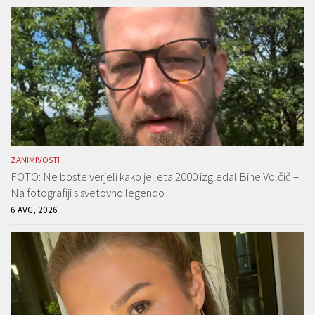
ZANIMIVOSTI
FOTO: Ne boste verjeli kako je leta 2000 izgledal Bine Volčič –
Na fotografiji s svetovno legendo
6 AVG, 2026