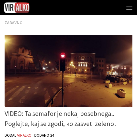
ZABAVNO
VIDEO: Ta semafor je nekaj posebnega..
Poglejte, kaj se zgodi, ko zasveti zeleno!
DODAL
VIRALKO
· DODANO
24