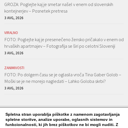
GROZA: Poglejte kaj je smetar našel v enem od slovenskih
kontejnerjev – Posnetek pretresa
3 AVG, 2026
VIRALNO
FOTO: Poglejte kaj je presenečeno žensko pričakalo v enem od
hrvaških apartmajev – Fotografija se širi po celotni Sloveniji
3 AVG, 2026
ZANIMIVOSTI
FOTO: Po dolgem času se je oglasila vroča Tina Gaber Golob –
Moški se je ne morejo nagledati – Lahko Goloba skrbi?
3 AVG, 2026
Spletna stran uporablja piškotke z namenom zagotavljanja
spletne storitve, analize uporabe, oglasnih sistemov in
funkcionalnosti, ki jih brez piškotkov ne bi mogli nuditi. Z
Viralko.si © 2026. Vse pravice pridržane.