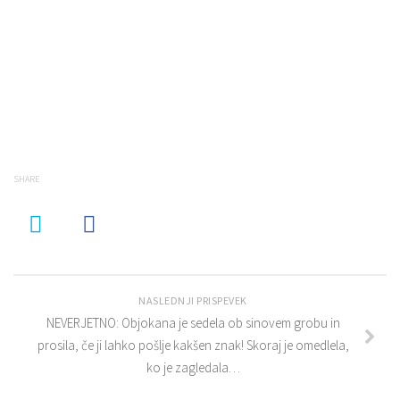
SHARE
NASLEDNJI PRISPEVEK
NEVERJETNO: Objokana je sedela ob sinovem grobu in
prosila, če ji lahko pošlje kakšen znak! Skoraj je omedlela,
ko je zagledala…