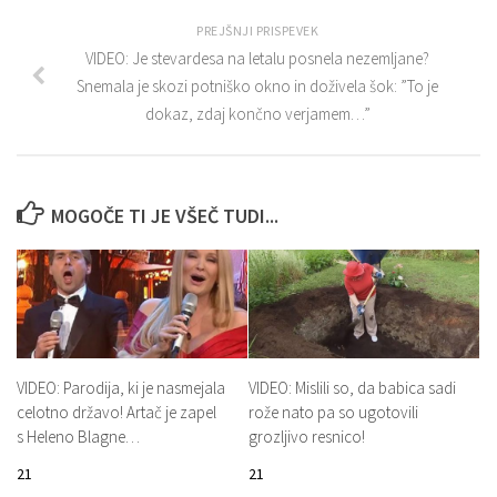
PREJŠNJI PRISPEVEK
VIDEO: Je stevardesa na letalu posnela nezemljane?
Snemala je skozi potniško okno in doživela šok: ”To je
dokaz, zdaj končno verjamem…”
MOGOČE TI JE VŠEČ TUDI...
VIDEO: Parodija, ki je nasmejala
VIDEO: Mislili so, da babica sadi
celotno državo! Artač je zapel
rože nato pa so ugotovili
s Heleno Blagne…
grozljivo resnico!
21
21