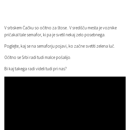
V srbskem Čačku so očitno za štose.. V središču mesta je voznike
pričakal tale semafor, ki pa je svetil nekaj zelo posebnega.
Poglejte, kaj se na semaforju pojavi, ko začne svetiti zelena luč.
Očitno se Srbi radi tudi malce pošalijo.
Bi kaj takega radi videli tudi pri nas?