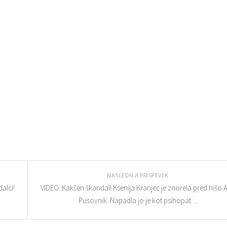
NASLEDNJI PRISPEVEK
alci!
VIDEO: Kakšen škandal! Ksenija Kranjec je znorela pred hišo 
Pusovnik. Napadla jo je kot psihopat…