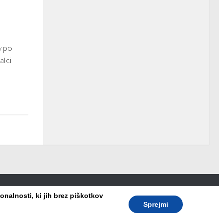
v po
alci
nalnosti, ki jih brez piškotkov
Sprejmi