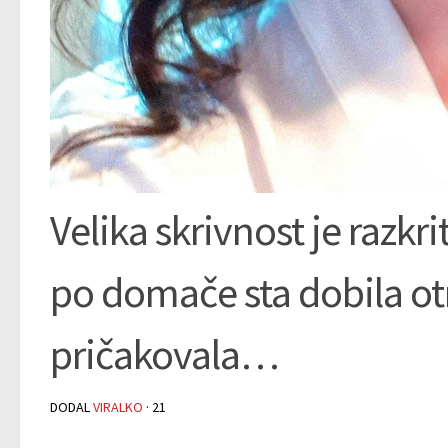
Velika skrivnost je razk
po domače sta dobila ot
pričakovala…
DODAL
VIRALKO
·
21