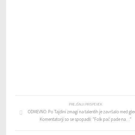
PREJŠNJI PRISPEVEK
ODMEVNO: Po Tajdini zmagi na talentih je završalo med gled
Komentatorji so se spopadli: ”Folk pač pade na…”