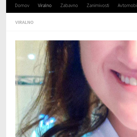
Domov
Viralno
Zabavno
Zanimivosti
Avtomobi
VIRALNO