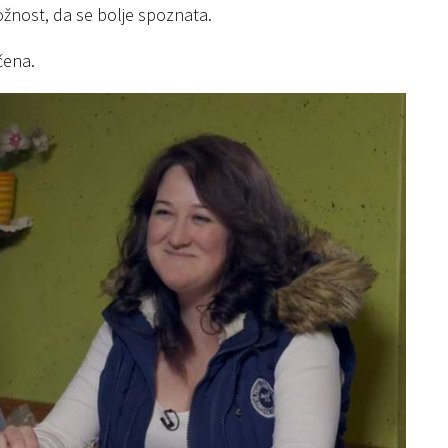
ložnost, da se bolje spoznata.
čena.