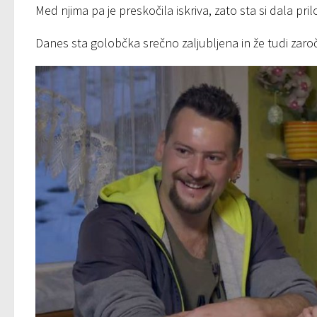
Med njima pa je preskočila iskriva, zato sta si dala pri
Danes sta golobčka srečno zaljubljena in že tudi zaro