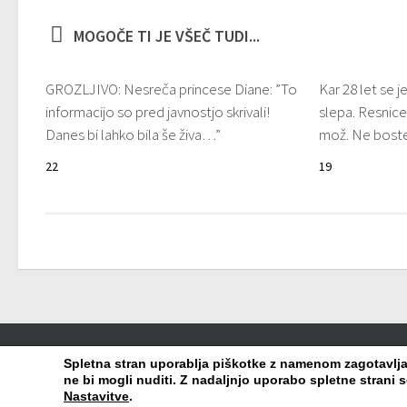
MOGOČE TI JE VŠEČ TUDI...
GROZLJIVO: Nesreča princese Diane: ”To
Kar 28 let se j
informacijo so pred javnostjo skrivali!
slepa. Resnice 
Danes bi lahko bila še živa…”
mož. Ne boste v
22
19
Viralko.si © 2026. Vse pravice pridržane.
Spletna stran uporablja piškotke z namenom zagotavljanj
ne bi mogli nuditi. Z nadaljnjo uporabo spletne strani s
Nastavitve
.