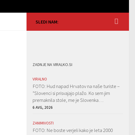
SLEDI NAM:
ZADNJE NA VIRALKO.SI
VIRALNO
FOTO: Hud napad Hrvatov na naše turiste –
”Slovenci si prisvajajo plažo. Ko sem jim
premaknila stole, me je Slovenka…
6 AVG, 2026
ZANIMIVOSTI
FOTO: Ne boste verjeli kako je leta 2000