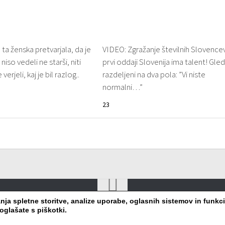
e ta ženska pretvarjala, da je
VIDEO: Zgražanje številnih Slovence
niso vedeli ne starši, niti
prvi oddaji Slovenija ima talent! Gled
erjeli, kaj je bil razlog..
razdeljeni na dva pola: ”Vi niste
normalni…”
23
a spletne storitve, analize uporabe, oglasnih sistemov in funkcio
oglašate s piškotki.