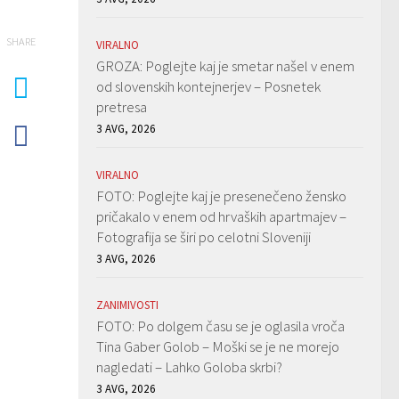
SHARE
VIRALNO
GROZA: Poglejte kaj je smetar našel v enem
od slovenskih kontejnerjev – Posnetek
pretresa
3 AVG, 2026
VIRALNO
FOTO: Poglejte kaj je presenečeno žensko
pričakalo v enem od hrvaških apartmajev –
Fotografija se širi po celotni Sloveniji
3 AVG, 2026
ZANIMIVOSTI
FOTO: Po dolgem času se je oglasila vroča
Tina Gaber Golob – Moški se je ne morejo
nagledati – Lahko Goloba skrbi?
3 AVG, 2026