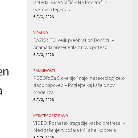
izgledal Bine Volčič – Na fotografiji s
svetovno legendo
6 AVG, 2026
VIRALNO
RAZKRITO: Velik preobrat pri Dončiću –
Anamaria presenetila z novo potezo
6 AVG, 2026
en
ZANIMIVOSTI
POZOR: Za Slovenijo imajo meteorologi zelo
slabo napoved – Poglejte kaj kažejo novi
a
modeli za…
6 AVG, 2026
NEKATEGORIZIRANO
VIDEO: Posnetek tragedije vas bo pretresel –
Med gašenjem požara trčila helikopterja
3 AVG, 2026