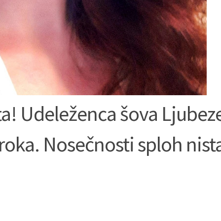
rita! Udeleženca šova Ljubez
roka. Nosečnosti sploh nist