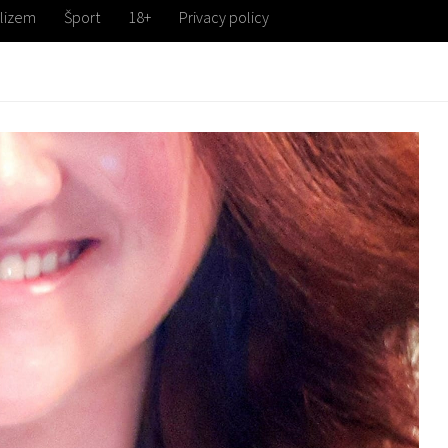
lizem
Šport
18+
Privacy policy