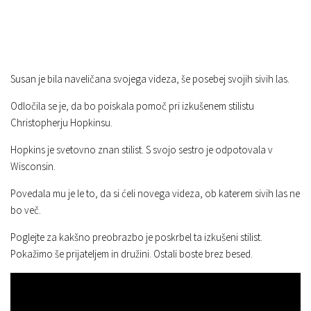
Susan je bila naveličana svojega videza, še posebej svojih sivih las.
Odločila se je, da bo poiskala pomoč pri izkušenem stilistu
Christopherju Hopkinsu.
Hopkins je svetovno znan stilist. S svojo sestro je odpotovala v
Wisconsin.
Povedala mu je le to, da si ćeli novega videza, ob katerem sivih las ne
bo več.
Poglejte za kakšno preobrazbo je poskrbel ta izkušeni stilist.
Pokažimo še prijateljem in družini. Ostali boste brez besed.