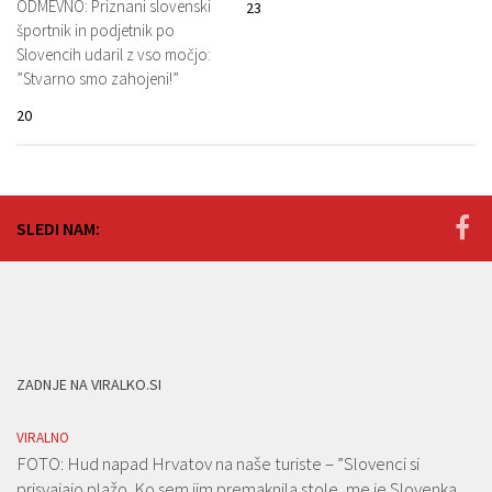
ODMEVNO: Priznani slovenski
23
športnik in podjetnik po
Slovencih udaril z vso močjo:
”Stvarno smo zahojeni!”
20
SLEDI NAM:
ZADNJE NA VIRALKO.SI
VIRALNO
FOTO: Hud napad Hrvatov na naše turiste – ”Slovenci si
prisvajajo plažo. Ko sem jim premaknila stole, me je Slovenka…