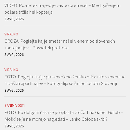
VIDEO: Posnetek tragedije vas bo pretresel – Med gašenjem
požara trčila helikopterja
3 AVG, 2026
VIRALNO
GROZA: Poglejte kaj je smetar našel v enem od slovenskih
kontejnerjev – Posnetek pretresa
3 AVG, 2026
VIRALNO
FOTO: Poglejte kaj je presenečeno žensko pričakalo v enem od
hrvaških apartmajev – Fotografija se širi po celotni Sloveniji
3 AVG, 2026
ZANIMIVOSTI
FOTO: Po dolgem času se je oglasila vroča Tina Gaber Golob –
Moški se je ne morejo nagledati – Lahko Goloba skrbi?
3 AVG, 2026