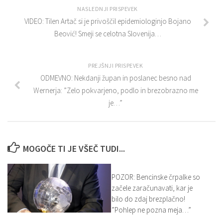
NASLEDNJI PRISPEVEK
VIDEO: Tilen Artač si je privoščil epidemiologinjo Bojano
Beović! Smeji se celotna Slovenija…
PREJŠNJI PRISPEVEK
ODMEVNO: Nekdanji župan in poslanec besno nad
Wernerja: ”Zelo pokvarjeno, podlo in brezobrazno me
je…”
MOGOČE TI JE VŠEČ TUDI...
POZOR: Bencinske črpalke so
začele zaračunavati, kar je
bilo do zdaj brezplačno!
”Pohlep ne pozna meja…”