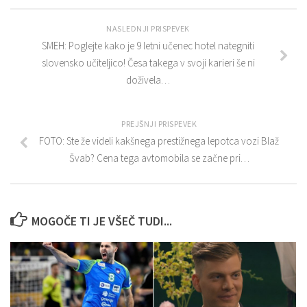
NASLEDNJI PRISPEVEK
SMEH: Poglejte kako je 9 letni učenec hotel nategniti
slovensko učiteljico! Česa takega v svoji karieri še ni
doživela…
PREJŠNJI PRISPEVEK
FOTO: Ste že videli kakšnega prestižnega lepotca vozi Blaž
Švab? Cena tega avtomobila se začne pri…
MOGOČE TI JE VŠEČ TUDI...