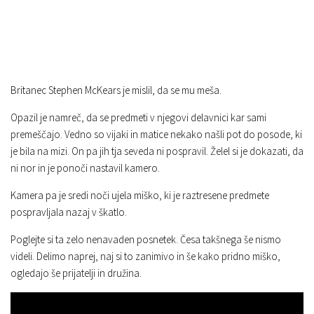
Britanec Stephen McKears je mislil, da se mu meša.
Opazil je namreč, da se predmeti v njegovi delavnici kar sami
premeščajo. Vedno so vijaki in matice nekako našli pot do posode, ki
je bila na mizi. On pa jih tja seveda ni pospravil. Želel si je dokazati, da
ni nor in je ponoči nastavil kamero.
Kamera pa je sredi noči ujela miško, ki je raztresene predmete
pospravljala nazaj v škatlo.
Poglejte si ta zelo nenavaden posnetek. Česa takšnega še nismo
videli. Delimo naprej, naj si to zanimivo in še kako pridno miško,
ogledajo še prijatelji in družina.