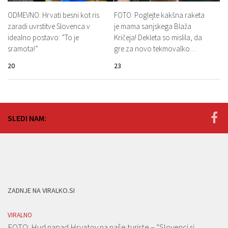
ODMEVNO: Hrvati besni kot ris
FOTO: Poglejte kakšna raketa
zaradi uvrstitve Slovenca v
je mama sanjskega Blaža
idealno postavo: ”To je
Kričeja! Dekleta so mislila, da
sramota!”
gre za novo tekmovalko…
20
23
SLEDI NAM:
ZADNJE NA VIRALKO.SI
VIRALNO
FOTO: Hud napad Hrvatov na naše turiste – ”Slovenci si