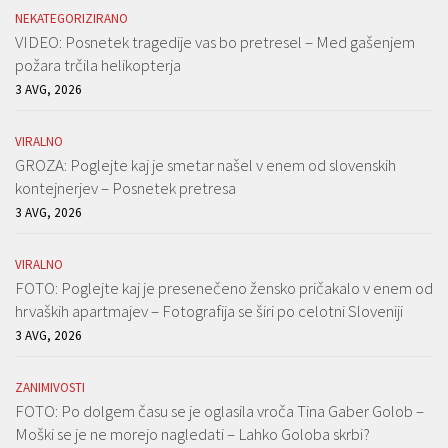
NEKATEGORIZIRANO
VIDEO: Posnetek tragedije vas bo pretresel – Med gašenjem
požara trčila helikopterja
3 AVG, 2026
VIRALNO
GROZA: Poglejte kaj je smetar našel v enem od slovenskih
kontejnerjev – Posnetek pretresa
3 AVG, 2026
VIRALNO
FOTO: Poglejte kaj je presenečeno žensko pričakalo v enem od
hrvaških apartmajev – Fotografija se širi po celotni Sloveniji
3 AVG, 2026
ZANIMIVOSTI
FOTO: Po dolgem času se je oglasila vroča Tina Gaber Golob –
Moški se je ne morejo nagledati – Lahko Goloba skrbi?