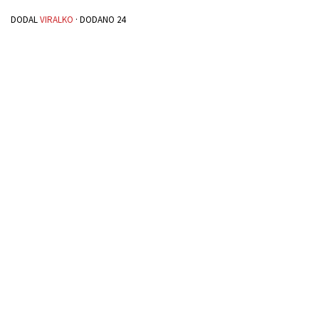
DODAL
VIRALKO
· DODANO
24