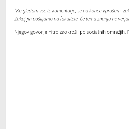
”Ko gledam vse te komentarje, se na koncu vprašam, zaka
Zakaj jih pošiljamo na fakultete, če temu znanju ne ver
Njegov govor je hitro zaokrožil po socialnih omrežjih. 