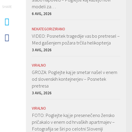
modeli za…
SHARE
6 AVG, 2026
NEKATEGORIZIRANO
VIDEO: Posnetek tragedije vas bo pretresel –
Med gašenjem požara trčila helikopterja
3 AVG, 2026
VIRALNO
GROZA: Poglejte kaj je smetar našel v enem
od slovenskih kontejnerjev – Posnetek
pretresa
3 AVG, 2026
VIRALNO
FOTO: Poglejte kaj je presenečeno žensko
pričakalo v enem od hrvaških apartmajev –
Fotografija se širi po celotni Sloveniji