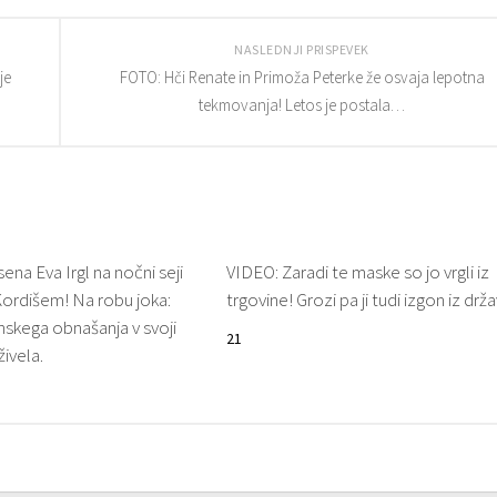
NASLEDNJI PRISPEVEK
je
FOTO: Hči Renate in Primoža Peterke že osvaja lepotna
tekmovanja! Letos je postala…
ena Eva Irgl na nočni seji
VIDEO: Zaradi te maske so jo vrgli iz
Kordišem! Na robu joka:
trgovine! Grozi pa ji tudi izgon iz dr
skega obnašanja v svoji
21
živela.