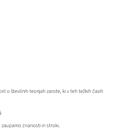
l o številnih teorijah zarote, ki v teh težkih časih
.
 zaupamo znanosti in stroki.