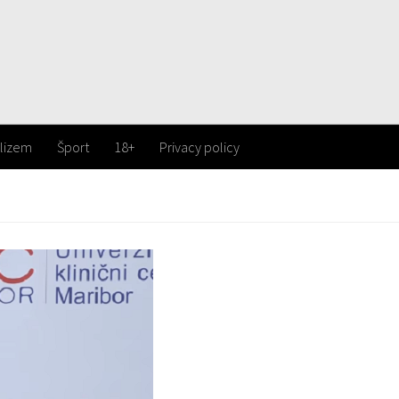
lizem
Šport
18+
Privacy policy