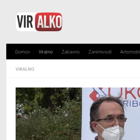
Domov
Viralno
Zabavno
Zanimivosti
Avtomobi
VIRALNO