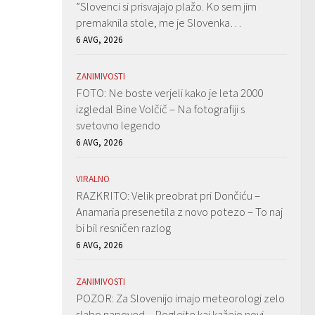
”Slovenci si prisvajajo plažo. Ko sem jim
premaknila stole, me je Slovenka…
6 AVG, 2026
ZANIMIVOSTI
FOTO: Ne boste verjeli kako je leta 2000
izgledal Bine Volčič – Na fotografiji s
svetovno legendo
6 AVG, 2026
h
VIRALNO
RAZKRITO: Velik preobrat pri Dončiću –
Anamaria presenetila z novo potezo – To naj
bi bil resničen razlog
6 AVG, 2026
ZANIMIVOSTI
POZOR: Za Slovenijo imajo meteorologi zelo
slabo napoved – Poglejte kaj kažejo novi