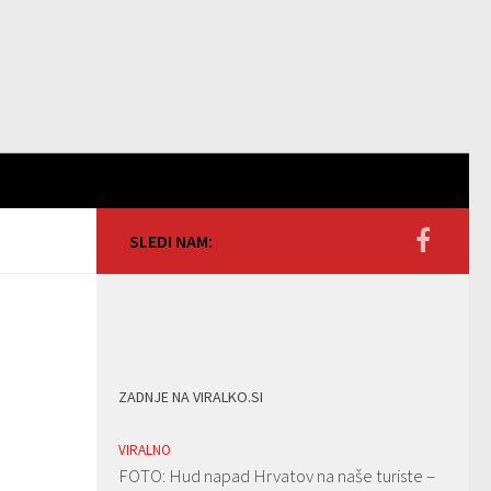
SLEDI NAM:
ZADNJE NA VIRALKO.SI
VIRALNO
FOTO: Hud napad Hrvatov na naše turiste –