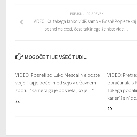
PREJŠNJI PRISPEVEK
VIDEO: Kaj takega lahko vidiš samo v Bosni! Poglejte kaj 
posnel na cesti, česa takšnega še niste videli…
MOGOČE TI JE VŠEČ TUDI...
VIDEO: Posneli so Luko Mesca! Ne boste
VIDEO: Pretres
verjeli kaj je počel med sejo v državnem
obračunala s 
zboru. ”Kamera ga je posnela, ko je…”
Takega pobalin
karieri še ni do
22
20