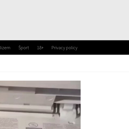
lizem
Šport
18+
Privacy policy