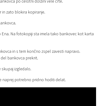
ankovca po celotni dolžini vele črte.
r in zato blokira kopiranje.
 bankovca.
 Ena. Na fotokopiji sta imela tako bankovec kot karta
ankovca in s tem končno zspel zavesti napravo.
je del bankovca prekrit.
e skupaj izgledalo.
e naprej potrebno pridno hoditi delat.