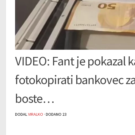
VIDEO: Fant je pokazal k
fotokopirati bankovec z
boste…
DODAL
VIRALKO
· DODANO
23