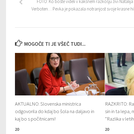
FOTO: Ko boste videli v kakšnem razkošju živi Natalija
Verboten… Pevka je pokazala notranjost svoje krasne hi
MOGOČE TI JE VŠEČ TUDI...
AKTUALNO: Slovenska ministrica
RAZKRITO: Raz
odgovorila do kdaj bo šola na daljavo in
sin in ta lepa,
kaj bo s počitnicami!
”Razlika v letih
20
20