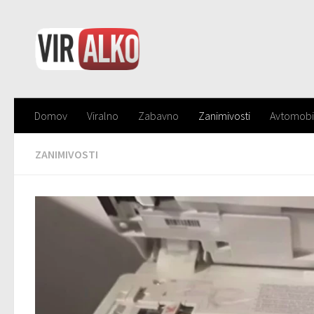
Domov
Viralno
Zabavno
Zanimivosti
Avtomobi
ZANIMIVOSTI