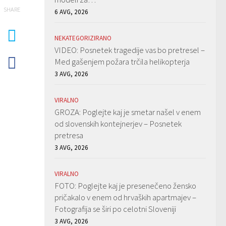
SHARE
6 AVG, 2026
NEKATEGORIZIRANO
VIDEO: Posnetek tragedije vas bo pretresel –
Med gašenjem požara trčila helikopterja
3 AVG, 2026
VIRALNO
GROZA: Poglejte kaj je smetar našel v enem
od slovenskih kontejnerjev – Posnetek
pretresa
3 AVG, 2026
VIRALNO
FOTO: Poglejte kaj je presenečeno žensko
pričakalo v enem od hrvaških apartmajev –
Fotografija se širi po celotni Sloveniji
3 AVG, 2026