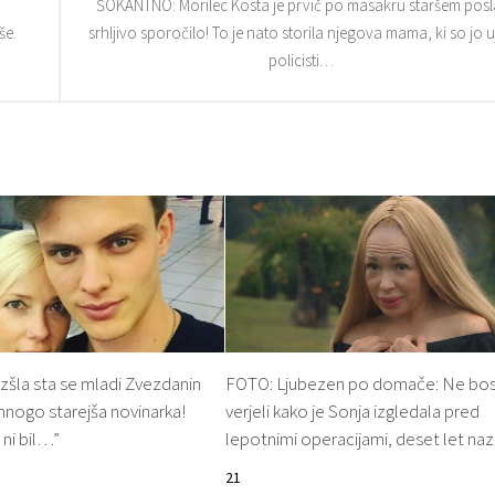
ŠOKANTNO: Morilec Kosta je prvič po masakru staršem posl
še.
srhljivo sporočilo! To je nato storila njegova mama, ki so jo uj
policisti…
šla sta se mladi Zvezdanin
FOTO: Ljubezen po domače: Ne bo
 mnogo starejša novinarka!
verjeli kako je Sonja izgledala pred
 ni bil…”
lepotnimi operacijami, deset let naz
21