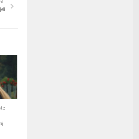
al
eli
ste
aj!