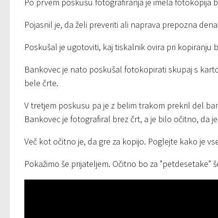
Po prvem poskusu fotografiranja je imela fotokopija b
Pojasnil je, da želi preveriti ali naprava prepozna dena
Poskušal je ugotoviti, kaj tiskalnik ovira pri kopiranju
Bankovec je nato poskušal fotokopirati skupaj s karto
bele črte.
V tretjem poskusu pa je z belim trakom prekril del b
Bankovec je fotografiral brez črt, a je bilo očitno, da 
Več kot očitno je, da gre za kopijo. Poglejte kako je vs
Pokažimo še prijateljem. Očitno bo za ”petdesetake” š