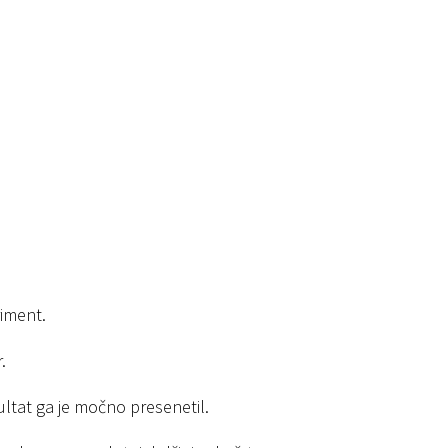
riment.
.
ltat ga je močno presenetil.