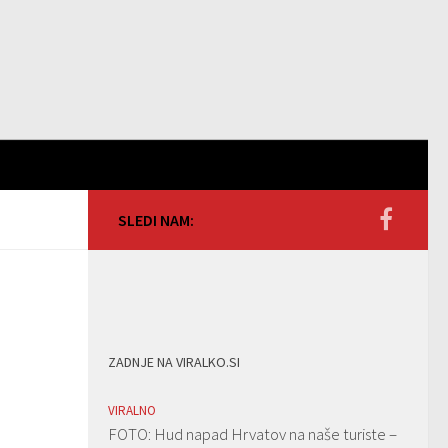
SLEDI NAM:
ZADNJE NA VIRALKO.SI
VIRALNO
FOTO: Hud napad Hrvatov na naše turiste –