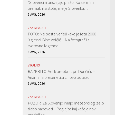
”Slovenci si prisvajajo plažo. Ko sem jim
premaknila stole, me je Slovenka…
6 AVG, 2026
ZANIMIVOSTI
FOTO: Ne boste verjeli kako je leta 2000
izgledal Bine Volčič – Na fotografiji s
svetovno legendo
6 AVG, 2026
VIRALNO
RAZKRITO: Velik preobrat pri Dončiću –
Anamaria presenetila z novo potezo
6 AVG, 2026
ZANIMIVOSTI
POZOR: Za Slovenijo imajo meteorologi zelo
slabo napoved – Poglejte kaj kažejo novi
modeli za…