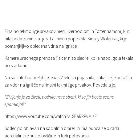
Finalno tekmo lige prvakov med Liverpoolom in Tottenhamom, ki ni
bila prida zanimiva, je v 17. minuti popestrila Kinsey Wolanski, ki je
pomanjkljivo oblečena vdrla na igrišče.
Kamere uradnega prenosa ji sicer niso sledile, ko je napol gola tekala
po stadionu.
Na socialnih omrežjih je lepa 22 letnica pojasnila, zakaj se je odločila
za vdor na igrišče na finalni tekmi lige prvakov. Povedala je:
”Življenje je za živeti, počnite nore stvari, ki se jih boste vedno
spominjali.”
https://www.youtube.com/watch?v=SFaRRPvMjzE
Sodeč po objavah na socialnih omrežjih ima punca zelo rada
adrenalinske pustolovščine in tudi potovanja.