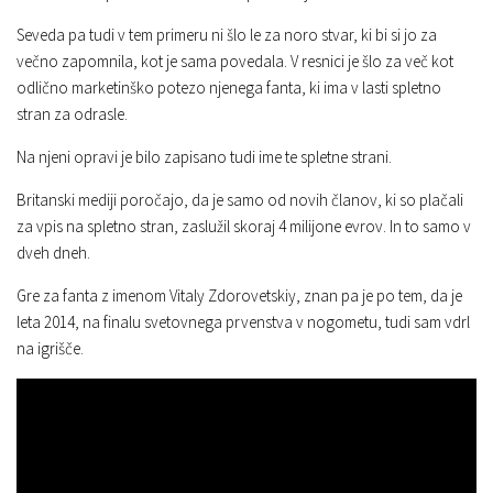
Seveda pa tudi v tem primeru ni šlo le za noro stvar, ki bi si jo za
večno zapomnila, kot je sama povedala. V resnici je šlo za več kot
odlično marketinško potezo njenega fanta, ki ima v lasti spletno
stran za odrasle.
Na njeni opravi je bilo zapisano tudi ime te spletne strani.
Britanski mediji poročajo, da je samo od novih članov, ki so plačali
za vpis na spletno stran, zaslužil skoraj 4 milijone evrov. In to samo v
dveh dneh.
Gre za fanta z imenom Vitaly Zdorovetskiy, znan pa je po tem, da je
leta 2014, na finalu svetovnega prvenstva v nogometu, tudi sam vdrl
na igrišče.