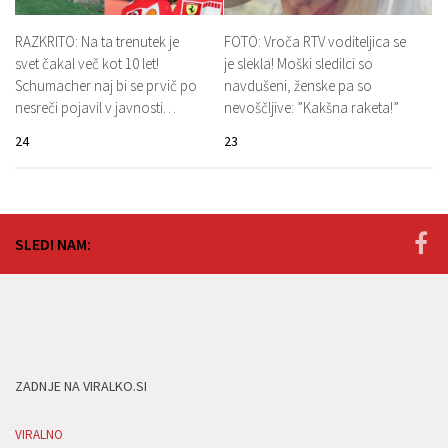
RAZKRITO: Na ta trenutek je
FOTO: Vroča RTV voditeljica se
svet čakal več kot 10 let!
je slekla! Moški sledilci so
Schumacher naj bi se prvič po
navdušeni, ženske pa so
nesreči pojavil v javnosti…
nevoščljive: ”Kakšna raketa!”
24
23
SLEDI NAM:
ZADNJE NA VIRALKO.SI
VIRALNO