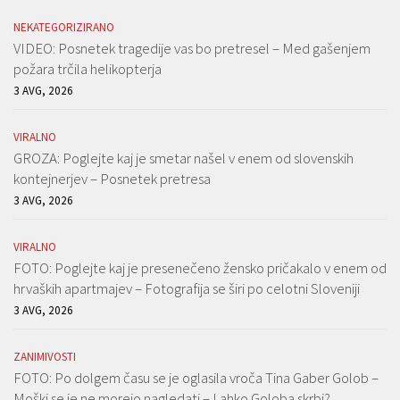
NEKATEGORIZIRANO
VIDEO: Posnetek tragedije vas bo pretresel – Med gašenjem
požara trčila helikopterja
3 AVG, 2026
VIRALNO
GROZA: Poglejte kaj je smetar našel v enem od slovenskih
kontejnerjev – Posnetek pretresa
3 AVG, 2026
VIRALNO
FOTO: Poglejte kaj je presenečeno žensko pričakalo v enem od
hrvaških apartmajev – Fotografija se širi po celotni Sloveniji
3 AVG, 2026
ZANIMIVOSTI
FOTO: Po dolgem času se je oglasila vroča Tina Gaber Golob –
Moški se je ne morejo nagledati – Lahko Goloba skrbi?