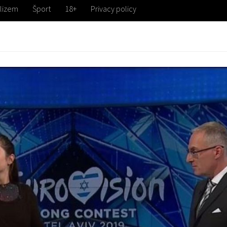
lizem
Šport
18+
Privacy policy