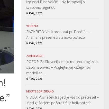
izgledal Bine Volčič – Na fotografiji s
svetovno legendo
6 AVG, 2026
VIRALNO
RAZKRITO: Velik preobrat pri Dončiću –
Anamaria presenetila z novo potezo
6 AVG, 2026
ZANIMIVOSTI
POZOR: Za Slovenijo imajo meteorologi zelo
slabo napoved – Poglejte kaj kažejo novi
modeli za…
h!
6 AVG, 2026
NEKATEGORIZIRANO
e.”
VIDEO: Posnetek tragedije vas bo pretresel –
Med gašenjem požara trčila helikopterja
3 AVG, 2026