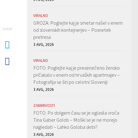
VIRALNO
GROZA: Poglejte kaj je smetar našel v enem
SHARE
od slovenskih kontejnerjev – Posnetek
pretresa
3 AVG, 2026
VIRALNO
FOTO: Poglejte kaj je presenečeno žensko
pričakalo v enem od hrvaških apartmajev –
Fotografija se širi po celotni Sloveniji
3 AVG, 2026
ZANIMIVOSTI
FOTO: Po dolgem času se je oglasila vroča
Tina Gaber Golob – Moški se je ne morejo
nagledati – Lahko Goloba skrbi?
3 AVG, 2026