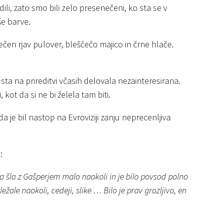
li, zato smo bili zelo presenečeni, ko sta se v
še barve.
ečen rjav pulover, bleščečo majico in črne hlače.
 sta na prireditvi včasih delovala nezainteresirana.
 kot da si ne bi želela tam biti.
a je bil nastop na Evroviziji zanju neprecenljiva
:
sva šla z Gašperjem malo naokoli in je bilo povsod polno
ežale naokoli, cedeji, slike … Bilo je prav grozljivo, en