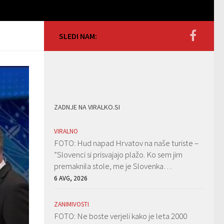
SLEDI NAM:
ZADNJE NA VIRALKO.SI
VIRALNO
FOTO: Hud napad Hrvatov na naše turiste –
”Slovenci si prisvajajo plažo. Ko sem jim
premaknila stole, me je Slovenka…
6 AVG, 2026
ZANIMIVOSTI
FOTO: Ne boste verjeli kako je leta 2000