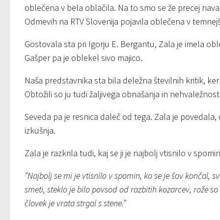
oblečena v bela oblačila. Na to smo se že precej navadi
Odmevih na RTV Slovenija pojavila oblečena v temnej
Gostovala sta pri Igorju E. Bergantu, Zala je imela obl
Gašper pa je oblekel sivo majico.
Naša predstavnika sta bila deležna številnih kritik, ker
Obtožili so ju tudi žaljivega obnašanja in nehvaležnosti,
Seveda pa je resnica daleč od tega. Zala je povedala, d
izkušnja.
Zala je razkrila tudi, kaj se ji je najbolj vtisnilo v spomin
”Najbolj se mi je vtisnilo v spomin, ko se je šov končal, 
smeti, steklo je bilo povsod od razbitih kozarcev, rože so l
človek je vrata strgal s stene.”