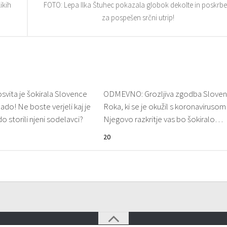
ikih
FOTO: Lepa Ilka Štuhec pokazala globok dekolte in poskrbe
za pospešen srčni utrip!
ita je šokirala Slovence
ODMEVNO: Grozljiva zgodba Slove
ado! Ne boste verjeli kaj je
Roka, ki se je okužil s koronavirusom
do storili njeni sodelavci?
Njegovo razkritje vas bo šokiralo…
20