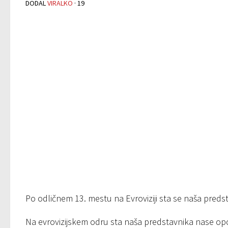
DODAL
VIRALKO
·
19
Po odličnem 13. mestu na Evroviziji sta se naša preds
Na evrovizijskem odru sta naša predstavnika nase opoz