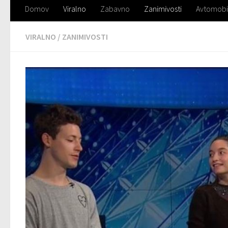
Domov
Viralno
Zabavno
Zanimivosti
Avtomobi
VIRALNO
/
ZANIMIVOSTI