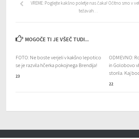
VREME: Poglejte kakšno poletje nas čaka! Očitno smo v vel
težavah…
MOGOČE TI JE VŠEČ TUDI...
FOTO: Ne boste verjeli v kakšno lepotico
ODMEVNO: Rosv
se je razvila hčerka pokojnega Brendija!
in Golobovo vl
storila. Kaj bo
23
22