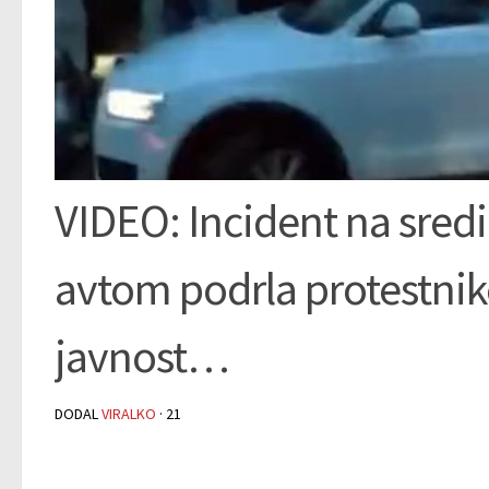
VIDEO: Incident na sredi
avtom podrla protestnike
javnost…
DODAL
VIRALKO
·
21