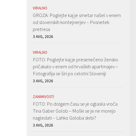
VIRALNO
GROZA: Poglejte kaj je smetar našel v enem
od slovenskih kontejnerjev – Posnetek
pretresa
3 AVG, 2026
VIRALNO
FOTO: Poglejte kaj je presenečeno žensko
pričakalo v enem od hrvaških apartmajev –
Fotografija se širi po celotni Sloveniji
3 AVG, 2026
ZANIMIVOSTI
FOTO: Po dolgem času se je oglasila vroča
Tina Gaber Golob – Moški se je ne morejo
nagledati – Lahko Goloba skrbi?
3 AVG, 2026