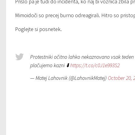
Prišlo pa je tudi do incidenta, ko naj bi voznica zbila pr
Mimoidoči so precej burno odreagirali. Hitro so pristopili
Poglejte si posnetek.
Protestniki očitno lahko nekaznovano vsak teden 
plačujemo kazni ⬇️
https://t.co/c0J1e993S2
— Matej Lahovnik (@LahovnikMatej)
October 20, 