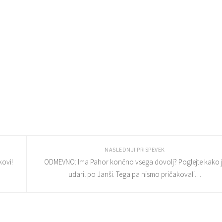
NASLEDNJI PRISPEVEK
kovi!
ODMEVNO: Ima Pahor končno vsega dovolj? Poglejte kako 
udaril po Janši. Tega pa nismo pričakovali…