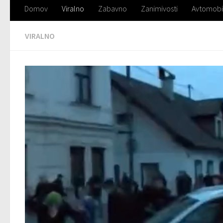
Domov
Viralno
Zabavno
Zanimivosti
Avtomobi
VIRALNO