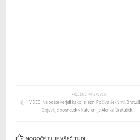
PREJŠNJI PRISPEVEK
VIDEO: Ne boste verjeli kako je jezni Počivalšek vrnil Bratuš
Objavil je posnetek v katerem je Alenka Bratušek…
MOGOČE TI JE VŠEČ TUDI...