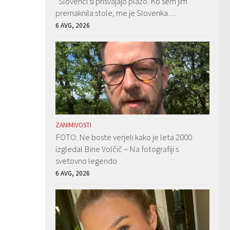
”Slovenci si prisvajajo plažo. Ko sem jim
premaknila stole, me je Slovenka…
6 AVG, 2026
ZANIMIVOSTI
FOTO: Ne boste verjeli kako je leta 2000
izgledal Bine Volčič – Na fotografiji s
svetovno legendo
6 AVG, 2026