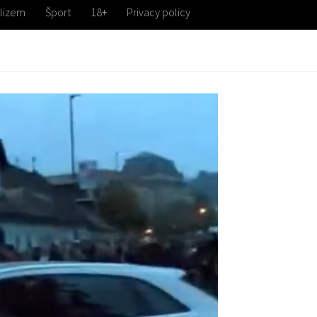
lizem
Šport
18+
Privacy policy