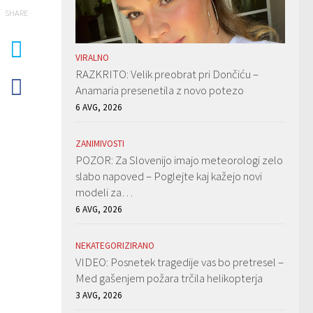
SHARE
VIRALNO
RAZKRITO: Velik preobrat pri Dončiću –
Anamaria presenetila z novo potezo
6 AVG, 2026
ZANIMIVOSTI
POZOR: Za Slovenijo imajo meteorologi zelo
slabo napoved – Poglejte kaj kažejo novi
modeli za…
6 AVG, 2026
NEKATEGORIZIRANO
VIDEO: Posnetek tragedije vas bo pretresel –
Med gašenjem požara trčila helikopterja
3 AVG, 2026