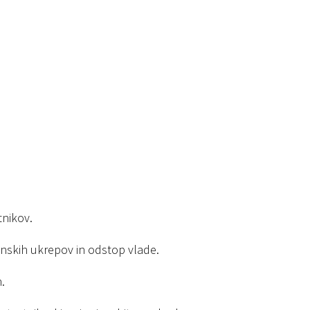
tnikov.
onskih ukrepov in odstop vlade.
.