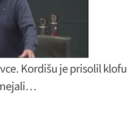
vce. Kordišu je prisolil klofu
smejali…