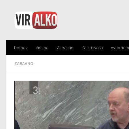
Domov
Viralno
Zabavno
Zanimivosti
Avtomobi
ZABAVNO