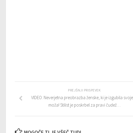
PREJŠNJI PRISPEVEK
VIDEO: Neverjetna preobrazba ženske, ki je izgubila svoj
moža! Stilist je poskrbel za pravi čudež…
MOGOČE TI JE VŠEČ TUDI...