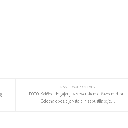
NASLEDNJI PRISPEVEK
ega
FOTO: Kakšno dogajanje v slovenskem državnem zboru!
Celotna opozicija vstala in zapustila sejo…