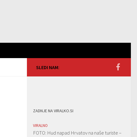
SLEDI NAM:
ZADNJE NA VIRALKO.SI
VIRALNO
FOTO: Hud napad Hrvatov na naše turiste –