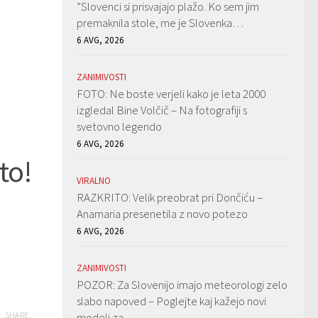
”Slovenci si prisvajajo plažo. Ko sem jim
premaknila stole, me je Slovenka…
6 AVG, 2026
ZANIMIVOSTI
FOTO: Ne boste verjeli kako je leta 2000
izgledal Bine Volčič – Na fotografiji s
svetovno legendo
6 AVG, 2026
to!
VIRALNO
RAZKRITO: Velik preobrat pri Dončiću –
Anamaria presenetila z novo potezo
6 AVG, 2026
ZANIMIVOSTI
POZOR: Za Slovenijo imajo meteorologi zelo
slabo napoved – Poglejte kaj kažejo novi
SHARE
modeli za…