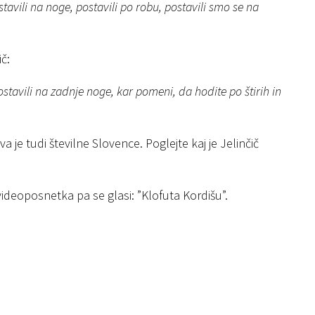
tavili na noge, postavili po robu, postavili smo se na
č:
postavili na zadnje noge, kar pomeni, da hodite po štirih in
va je tudi številne Slovence. Poglejte kaj je Jelinčič
videoposnetka pa se glasi: ”Klofuta Kordišu”.