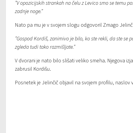
”V opozicijskih strankah na čelu z Levico smo se temu pos
zadnje noge.”
Nato pa mu je v svojem slogu odgovoril Zmago Jelinči
”Gospod Kordiš, zanimivo je bilo, ko ste rekli, da ste se 
zgleda tudi tako razmišljate.”
V dvorani je nato bilo slišati veliko smeha. Njegova izja
zabrusil Kordišu.
Posnetek je Jelinčič objavil na svojem profilu, naslov 