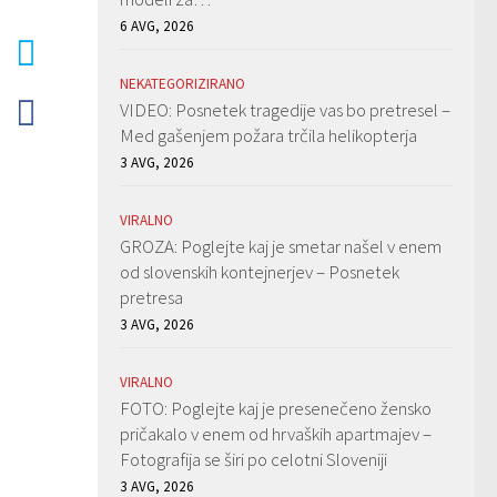
6 AVG, 2026
NEKATEGORIZIRANO
VIDEO: Posnetek tragedije vas bo pretresel –
Med gašenjem požara trčila helikopterja
3 AVG, 2026
VIRALNO
GROZA: Poglejte kaj je smetar našel v enem
od slovenskih kontejnerjev – Posnetek
pretresa
3 AVG, 2026
VIRALNO
FOTO: Poglejte kaj je presenečeno žensko
pričakalo v enem od hrvaških apartmajev –
Fotografija se širi po celotni Sloveniji
3 AVG, 2026