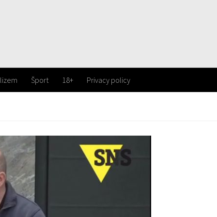
lizem
Šport
18+
Privacy policy