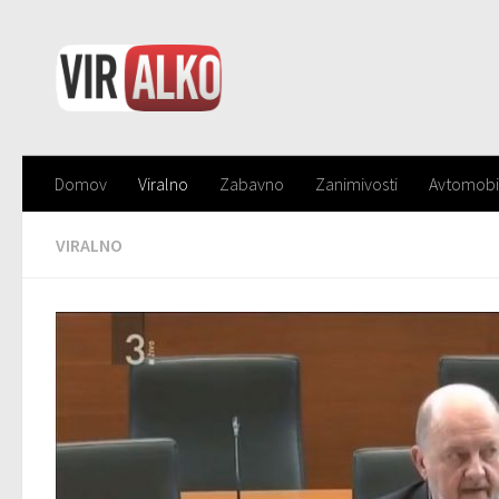
Domov
Viralno
Zabavno
Zanimivosti
Avtomobi
VIRALNO