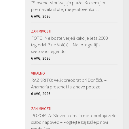
”Slovenci si prisvajajo plažo. Ko sem jim
premaknila stole, me je Slovenka…
6 AVG, 2026
ZANIMIVOSTI
FOTO: Ne boste verjeli kako je leta 2000
izgledal Bine Volčič – Na fotografiji s
svetovno legendo
6 AVG, 2026
VIRALNO
RAZKRITO: Velik preobrat pri Dončiću –
Anamaria presenetila z novo potezo
6 AVG, 2026
ZANIMIVOSTI
POZOR: Za Slovenijo imajo meteorologi zelo
slabo napoved – Poglejte kaj kažejo novi
modeli za…