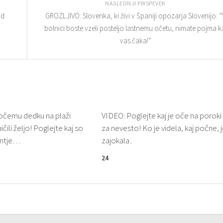
NASLEDNJI PRISPEVEK
d:
GROZLJIVO: Slovenka, ki živi v Španiji opozarja Slovenijo: ”
bolnici boste vzeli posteljo lastnemu očetu, nimate pojma k
vas čaka!”
očemu dedku na plaži
VIDEO: Poglejte kaj je oče na poroki 
čili željo! Poglejte kaj so
za nevesto! Ko je videla, kaj počne, 
fantje…
zajokala..
24