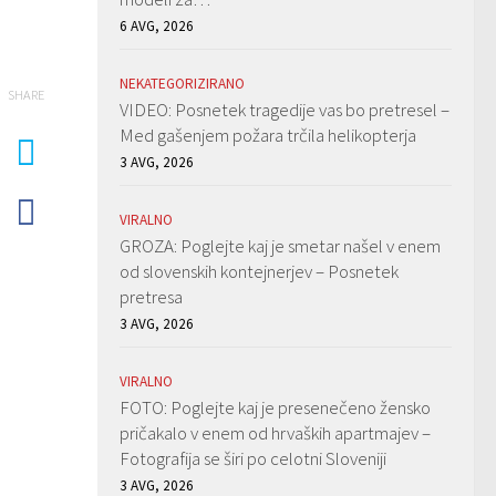
6 AVG, 2026
NEKATEGORIZIRANO
SHARE
VIDEO: Posnetek tragedije vas bo pretresel –
Med gašenjem požara trčila helikopterja
3 AVG, 2026
VIRALNO
GROZA: Poglejte kaj je smetar našel v enem
od slovenskih kontejnerjev – Posnetek
pretresa
3 AVG, 2026
VIRALNO
FOTO: Poglejte kaj je presenečeno žensko
pričakalo v enem od hrvaških apartmajev –
Fotografija se širi po celotni Sloveniji
3 AVG, 2026