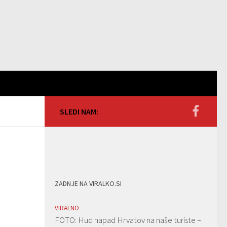
SLEDI NAM:
ZADNJE NA VIRALKO.SI
VIRALNO
FOTO: Hud napad Hrvatov na naše turiste –