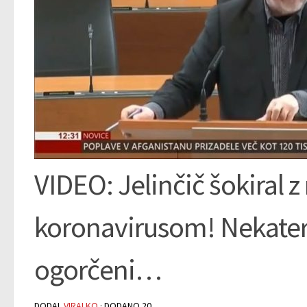
VIDEO: Jelinčič šokiral z
koronavirusom! Nekateri
ogorčeni…
DODAL
VIRALKO
· DODANO
20