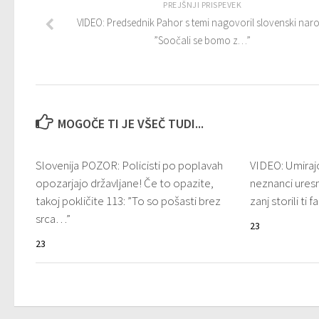
PREJŠNJI PRISPEVEK
VIDEO: Predsednik Pahor s temi nagovoril slovenski naro
”Soočali se bomo z…”
MOGOČE TI JE VŠEČ TUDI...
Slovenija POZOR: Policisti po poplavah
VIDEO: Umiraj
opozarjajo državljane! Če to opazite,
neznanci uresni
takoj pokličite 113: ”To so pošasti brez
zanj storili ti 
srca…”
23
23