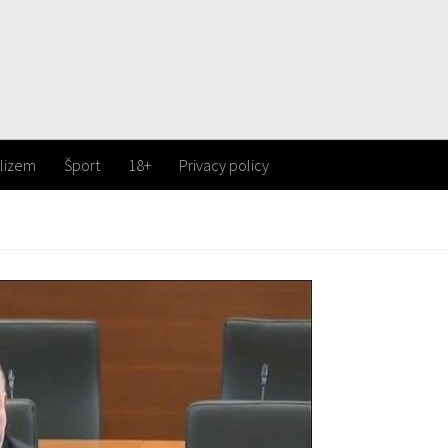
lizem
Šport
18+
Privacy policy