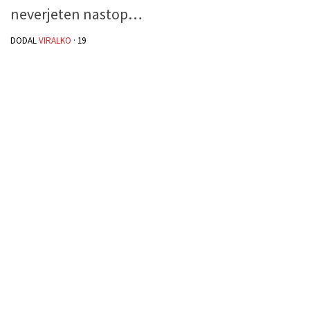
neverjeten nastop…
DODAL
VIRALKO
·
19