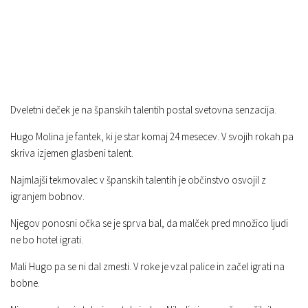
Dveletni deček je na španskih talentih postal svetovna senzacija.
Hugo Molina je fantek, ki je star komaj 24 mesecev. V svojih rokah pa
skriva izjemen glasbeni talent.
Najmlajši tekmovalec v španskih talentih je občinstvo osvojil z
igranjem bobnov.
Njegov ponosni očka se je sprva bal, da malček pred množico ljudi
ne bo hotel igrati.
Mali Hugo pa se ni dal zmesti. V roke je vzal palice in začel igrati na
bobne.