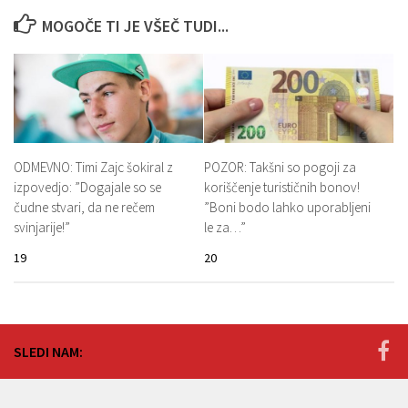
MOGOČE TI JE VŠEČ TUDI...
ODMEVNO: Timi Zajc šokiral z
POZOR: Takšni so pogoji za
izpovedjo: ”Dogajale so se
koriščenje turističnih bonov!
čudne stvari, da ne rečem
”Boni bodo lahko uporabljeni
svinjarije!”
le za…”
19
20
SLEDI NAM: