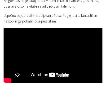
Njegov nastop je takoj postal viralen. Nikoli ni namreč zgrešil ritma,
poznavalci so navdušeni nad dečkovim talentom.
Uspešno se je prebil v nadaljevanje šova. Poglejte si ta fantastičen
nastop in ga pokažimo še prijateljem.