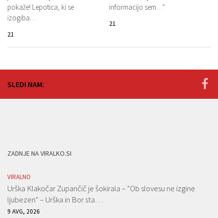
pokaže! Lepotica, ki se
informacijo sem…”
izogiba…
21
21
SLEDI NAM:
ZADNJE NA VIRALKO.SI
VIRALNO
Urška Klakočar Zupančič je šokirala – ”Ob slovesu ne izgine
ljubezen” – Urška in Bor sta…
9 AVG, 2026