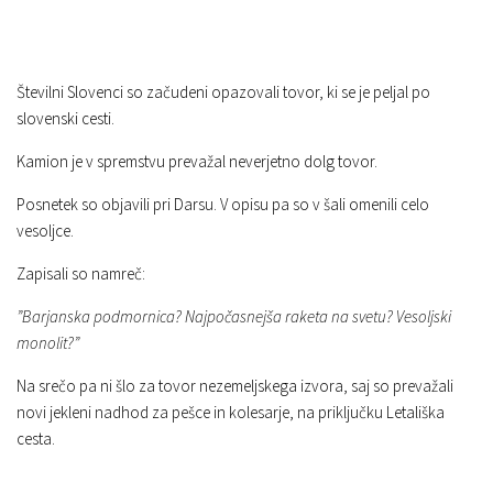
Številni Slovenci so začudeni opazovali tovor, ki se je peljal po
slovenski cesti.
Kamion je v spremstvu prevažal neverjetno dolg tovor.
Posnetek so objavili pri Darsu. V opisu pa so v šali omenili celo
vesoljce.
Zapisali so namreč:
”Barjanska podmornica? Najpočasnejša raketa na svetu? Vesoljski
monolit?”
Na srečo pa ni šlo za tovor nezemeljskega izvora, saj so prevažali
novi jekleni nadhod za pešce in kolesarje, na priključku Letališka
cesta.