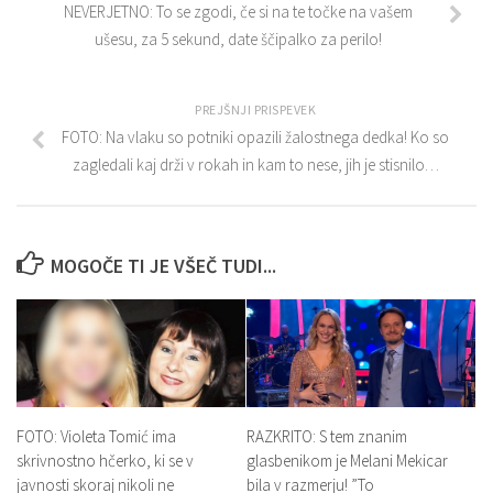
NEVERJETNO: To se zgodi, če si na te točke na vašem
ušesu, za 5 sekund, date ščipalko za perilo!
PREJŠNJI PRISPEVEK
FOTO: Na vlaku so potniki opazili žalostnega dedka! Ko so
zagledali kaj drži v rokah in kam to nese, jih je stisnilo…
MOGOČE TI JE VŠEČ TUDI...
FOTO: Violeta Tomić ima
RAZKRITO: S tem znanim
skrivnostno hčerko, ki se v
glasbenikom je Melani Mekicar
javnosti skoraj nikoli ne
bila v razmerju! ”To