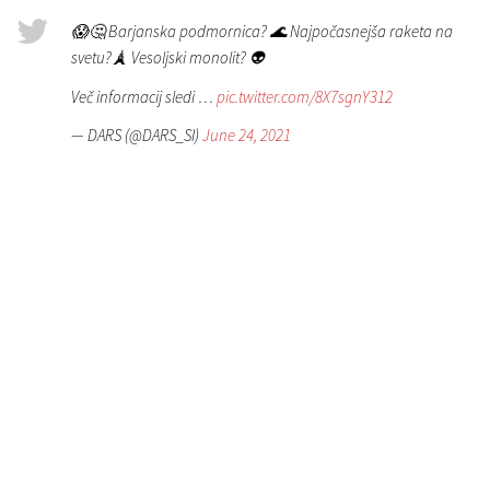
😱🤔 Barjanska podmornica? 🌊 Najpočasnejša raketa na
svetu?🗼 Vesoljski monolit? 👽
Več informacij sledi …
pic.twitter.com/8X7sgnY312
— DARS (@DARS_SI)
June 24, 2021