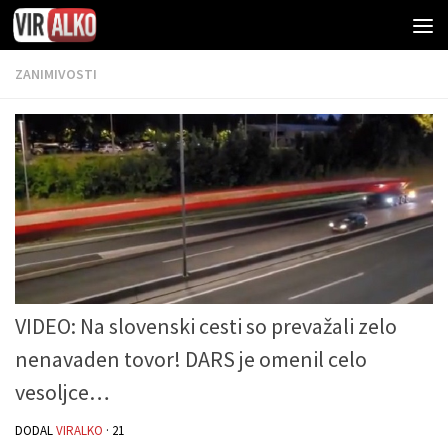
ZANIMIVOSTI
VIDEO: Na slovenski cesti so prevažali zelo
nenavaden tovor! DARS je omenil celo
vesoljce…
DODAL
VIRALKO
·
21