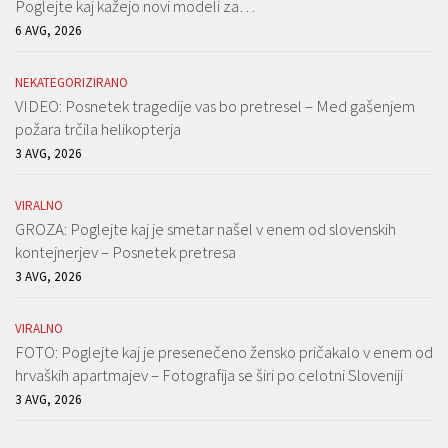
Poglejte kaj kažejo novi modeli za…
6 AVG, 2026
NEKATEGORIZIRANO
VIDEO: Posnetek tragedije vas bo pretresel – Med gašenjem
požara trčila helikopterja
3 AVG, 2026
VIRALNO
GROZA: Poglejte kaj je smetar našel v enem od slovenskih
kontejnerjev – Posnetek pretresa
3 AVG, 2026
VIRALNO
FOTO: Poglejte kaj je presenečeno žensko pričakalo v enem od
hrvaških apartmajev – Fotografija se širi po celotni Sloveniji
3 AVG, 2026