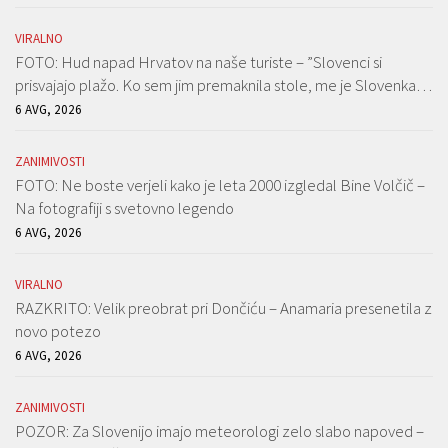
VIRALNO
FOTO: Hud napad Hrvatov na naše turiste – ”Slovenci si
prisvajajo plažo. Ko sem jim premaknila stole, me je Slovenka…
6 AVG, 2026
ZANIMIVOSTI
FOTO: Ne boste verjeli kako je leta 2000 izgledal Bine Volčič –
Na fotografiji s svetovno legendo
6 AVG, 2026
VIRALNO
RAZKRITO: Velik preobrat pri Dončiću – Anamaria presenetila z
novo potezo
6 AVG, 2026
ZANIMIVOSTI
POZOR: Za Slovenijo imajo meteorologi zelo slabo napoved –