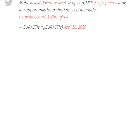
As the last
#EPplenary
week wraps up, MEP
@lojzepeterle
took
the opportunity for a short musical interlude…
pic.twitter.com/L1oSmugYu4
— EURACTIV (@EURACTIV)
April 18, 2019