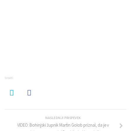
SHARE
NASLEDNJI PRISPEVEK
VIDEO: Bohinjski župnik Martin Golob priznal, da je v