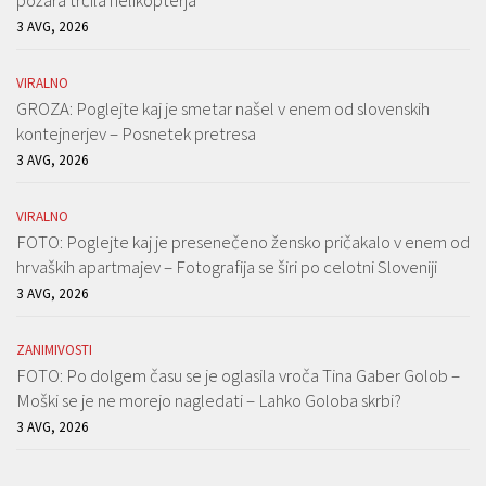
požara trčila helikopterja
3 AVG, 2026
VIRALNO
GROZA: Poglejte kaj je smetar našel v enem od slovenskih
kontejnerjev – Posnetek pretresa
3 AVG, 2026
VIRALNO
FOTO: Poglejte kaj je presenečeno žensko pričakalo v enem od
hrvaških apartmajev – Fotografija se širi po celotni Sloveniji
3 AVG, 2026
ZANIMIVOSTI
FOTO: Po dolgem času se je oglasila vroča Tina Gaber Golob –
Moški se je ne morejo nagledati – Lahko Goloba skrbi?
3 AVG, 2026