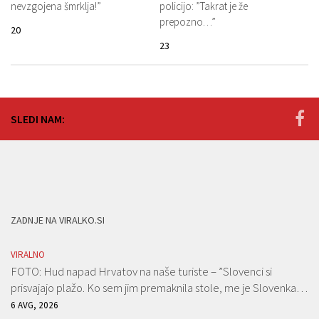
nevzgojena šmrklja!”
policijo: ”Takrat je že
prepozno…”
20
23
SLEDI NAM:
ZADNJE NA VIRALKO.SI
VIRALNO
FOTO: Hud napad Hrvatov na naše turiste – ”Slovenci si
prisvajajo plažo. Ko sem jim premaknila stole, me je Slovenka…
6 AVG, 2026