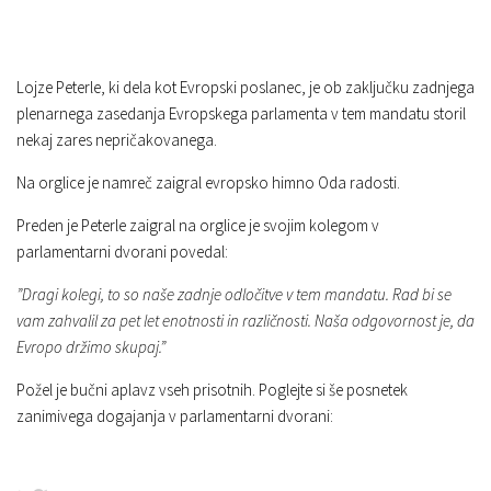
Lojze Peterle, ki dela kot Evropski poslanec, je ob zaključku zadnjega
plenarnega zasedanja Evropskega parlamenta v tem mandatu storil
nekaj zares nepričakovanega.
Na orglice je namreč zaigral evropsko himno Oda radosti.
Preden je Peterle zaigral na orglice je svojim kolegom v
parlamentarni dvorani povedal:
”Dragi kolegi, to so naše zadnje odločitve v tem mandatu. Rad bi se
vam zahvalil za pet let enotnosti in različnosti. Naša odgovornost je, da
Evropo držimo skupaj.”
Požel je bučni aplavz vseh prisotnih. Poglejte si še posnetek
zanimivega dogajanja v parlamentarni dvorani: