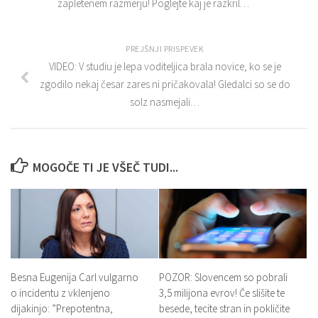
zapletenem razmerju! Poglejte kaj je razkril…
PREJŠNJI PRISPEVEK
VIDEO: V studiu je lepa voditeljica brala novice, ko se je
zgodilo nekaj česar zares ni pričakovala! Gledalci so se do
solz nasmejali…
MOGOČE TI JE VŠEČ TUDI...
Besna Eugenija Carl vulgarno
POZOR: Slovencem so pobrali
o incidentu z vklenjeno
3,5 milijona evrov! Če slišite te
dijakinjo: ”Prepotentna,
besede, tecite stran in pokličite