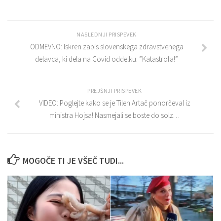
NASLEDNJI PRISPEVEK
ODMEVNO: Iskren zapis slovenskega zdravstvenega
delavca, ki dela na Covid oddelku: ”Katastrofa!”
PREJŠNJI PRISPEVEK
VIDEO: Poglejte kako se je Tilen Artač ponorčeval iz
ministra Hojsa! Nasmejali se boste do solz…
MOGOČE TI JE VŠEČ TUDI...