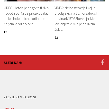
VIDEO: Hotela je pogoltniti živo
VIDEO: Ne boste verjeli kaj je
hobotnico! Ni pa pričakovala,
prodajalec na tržnici zabrusil
da bo hobotnica storila tole.
novinarki RTV Slovenija! Med
Kričala je od bolečin…
javljanjem v živo je doživela
šok…
19
22
SLEDI NAM:
ZADNJE NA VIRALKO.SI
VIRALNO