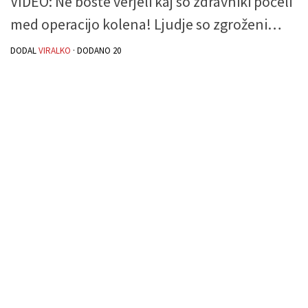
VIDEO: Ne boste verjeli kaj so zdravniki počeli
med operacijo kolena! Ljudje so zgroženi…
DODAL
VIRALKO
· DODANO
20