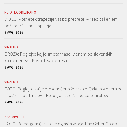
NEKATEGORIZIRANO
VIDEO: Posnetek tragedije vas bo pretresel – Med gašenjem
požara trčila helikopterja
3 AVG, 2026
VIRALNO
GROZA: Poglejte kaj je smetar našel v enem od slovenskih
kontejnerjev – Posnetek pretresa
3 AVG, 2026
VIRALNO
FOTO: Poglejte kaj je presenečeno žensko pričakalo v enem od
hrvaških apartmajev – Fotografija se širi po celotni Sloveniji
3 AVG, 2026
ZANIMIVOSTI
FOTO: Po dolgem času se je oglasila vroča Tina Gaber Golob –