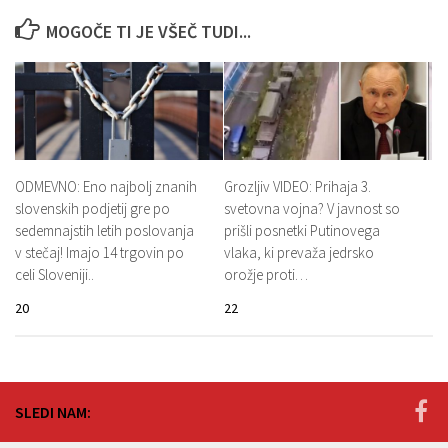
MOGOČE TI JE VŠEČ TUDI...
ODMEVNO: Eno najbolj znanih
Grozljiv VIDEO: Prihaja 3.
slovenskih podjetij gre po
svetovna vojna? V javnost so
sedemnajstih letih poslovanja
prišli posnetki Putinovega
v stečaj! Imajo 14 trgovin po
vlaka, ki prevaža jedrsko
celi Sloveniji..
orožje proti…
20
22
SLEDI NAM: