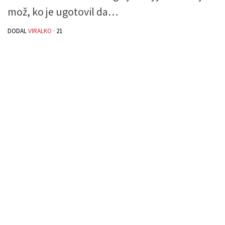
mož, ko je ugotovil da…
DODAL
VIRALKO
·
21