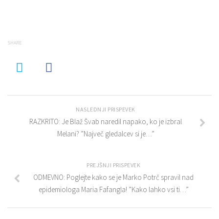
SHARE
NASLEDNJI PRISPEVEK
RAZKRITO: Je Blaž Švab naredil napako, ko je izbral
Melani? ”Največ gledalcev si je…”
PREJŠNJI PRISPEVEK
ODMEVNO: Poglejte kako se je Marko Potrč spravil nad
epidemiologa Maria Fafangla! ”Kako lahko vsi ti…”