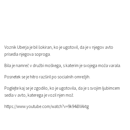
Voznik Uberja je bil šokiran, ko je ugotovil, da je v njegov avto
prisedla njegova soproga.
Bila je namreč v družbi moškega, s katerim je svojega moža varala.
Posnetek se je hitro razširil po socialnih omrežjih.
Poglejte kaj se je zgodilo, ko je ugotovila, da je s svojim ljubimcem
sedla v avto, katerega je vozil njen mož.
https://www.youtube.com/watch?v=9k94i8XAktg