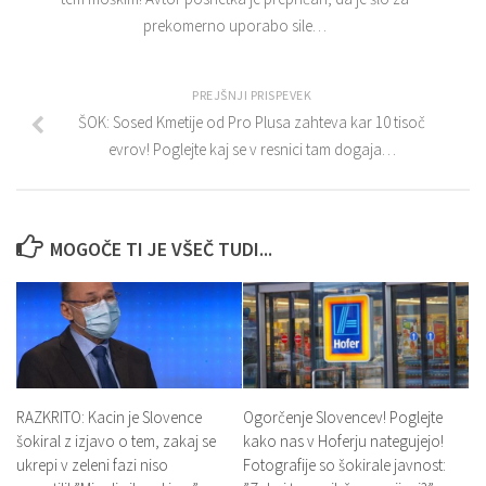
prekomerno uporabo sile…
PREJŠNJI PRISPEVEK
ŠOK: Sosed Kmetije od Pro Plusa zahteva kar 10 tisoč
evrov! Poglejte kaj se v resnici tam dogaja…
MOGOČE TI JE VŠEČ TUDI...
RAZKRITO: Kacin je Slovence
Ogorčenje Slovencev! Poglejte
šokiral z izjavo o tem, zakaj se
kako nas v Hoferju nategujejo!
ukrepi v zeleni fazi niso
Fotografije so šokirale javnost: