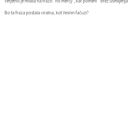
Verjetno je mislila na frazo ”no mercy”, kar pomeni ” brez usmiljenja.
Bo ta fraza postala viralna, kot Vesnin fačuzi?