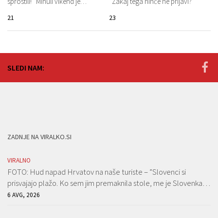
sprostili! ”Minuli vikend je…”
”Zakaj tega nihče ne prijavi?”
21
23
SLEDI NAM:
ZADNJE NA VIRALKO.SI
VIRALNO
FOTO: Hud napad Hrvatov na naše turiste – ”Slovenci si
prisvajajo plažo. Ko sem jim premaknila stole, me je Slovenka…
6 AVG, 2026