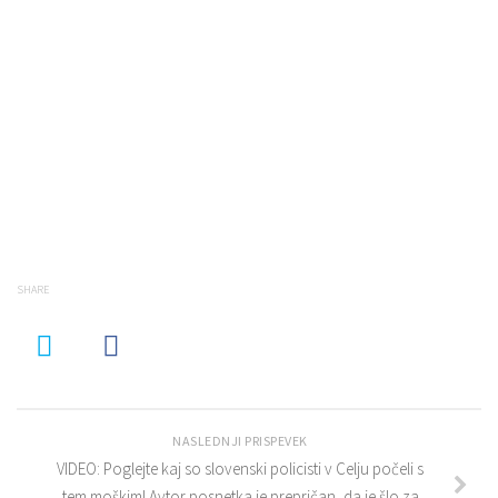
SHARE
NASLEDNJI PRISPEVEK
VIDEO: Poglejte kaj so slovenski policisti v Celju počeli s
tem moškim! Avtor posnetka je prepričan, da je šlo za