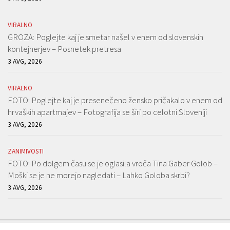
VIRALNO
GROZA: Poglejte kaj je smetar našel v enem od slovenskih
kontejnerjev – Posnetek pretresa
3 AVG, 2026
VIRALNO
FOTO: Poglejte kaj je presenečeno žensko pričakalo v enem od
hrvaških apartmajev – Fotografija se širi po celotni Sloveniji
3 AVG, 2026
ZANIMIVOSTI
FOTO: Po dolgem času se je oglasila vroča Tina Gaber Golob –
Moški se je ne morejo nagledati – Lahko Goloba skrbi?
3 AVG, 2026