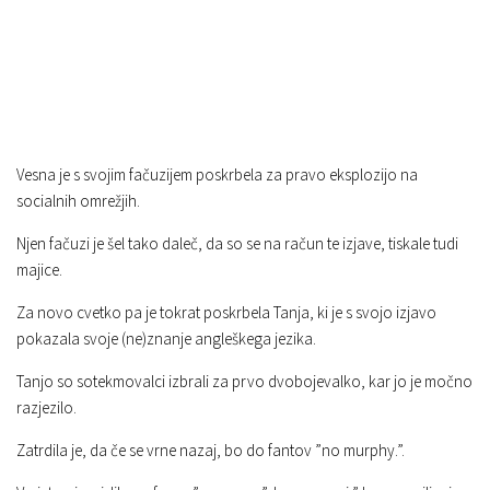
Vesna je s svojim fačuzijem poskrbela za pravo eksplozijo na
socialnih omrežjih.
Njen fačuzi je šel tako daleč, da so se na račun te izjave, tiskale tudi
majice.
Za novo cvetko pa je tokrat poskrbela Tanja, ki je s svojo izjavo
pokazala svoje (ne)znanje angleškega jezika.
Tanjo so sotekmovalci izbrali za prvo dvobojevalko, kar jo je močno
razjezilo.
Zatrdila je, da če se vrne nazaj, bo do fantov ”no murphy.”.