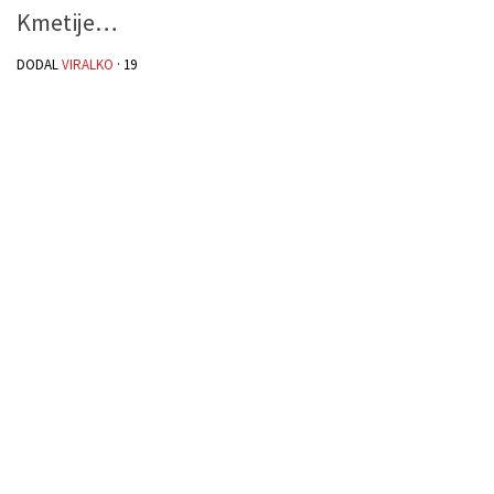
Kmetije…
DODAL
VIRALKO
·
19