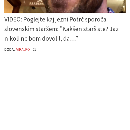
VIDEO: Poglejte kaj jezni Potrč sporoča
slovenskim staršem: ”Kakšen starš ste? Jaz
nikoli ne bom dovolil, da…”
DODAL
VIRALKO
·
21