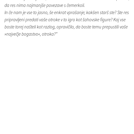
da res nima najmanjše povezave s čemerkoli.
In če nam je vse to jasno, še enkrat vprašanje; kakšen starš ste? Ste res
pripravljeni predati vaše otroke v to igro kot šahovske figure? Kaj vse
boste torej našteli kot razlog, opravičilo, da boste temu prepustili vaše
»največje bogastvo«, otroka?”