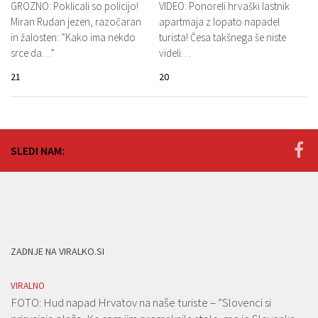
GROZNO: Poklicali so policijo!
VIDEO: Ponoreli hrvaški lastnik
Miran Rudan jezen, razočaran
apartmaja z lopato napadel
in žalosten: ”Kako ima nekdo
turista! Česa takšnega še niste
srce da…”
videli…
21
20
SLEDI NAM:
ZADNJE NA VIRALKO.SI
VIRALNO
FOTO: Hud napad Hrvatov na naše turiste – ”Slovenci si