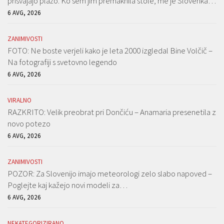
prisvajajo plažo. Ko sem jim premaknila stole, me je Slovenka…
6 AVG, 2026
ZANIMIVOSTI
FOTO: Ne boste verjeli kako je leta 2000 izgledal Bine Volčič –
Na fotografiji s svetovno legendo
6 AVG, 2026
VIRALNO
RAZKRITO: Velik preobrat pri Dončiću – Anamaria presenetila z
novo potezo
6 AVG, 2026
ZANIMIVOSTI
POZOR: Za Slovenijo imajo meteorologi zelo slabo napoved –
Poglejte kaj kažejo novi modeli za…
6 AVG, 2026
NEKATEGORIZIRANO