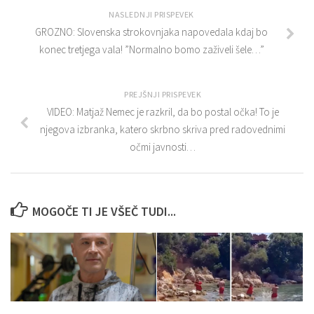
NASLEDNJI PRISPEVEK
GROZNO: Slovenska strokovnjaka napovedala kdaj bo
konec tretjega vala! ”Normalno bomo zaživeli šele…”
PREJŠNJI PRISPEVEK
VIDEO: Matjaž Nemec je razkril, da bo postal očka! To je
njegova izbranka, katero skrbno skriva pred radovednimi
očmi javnosti…
MOGOČE TI JE VŠEČ TUDI...