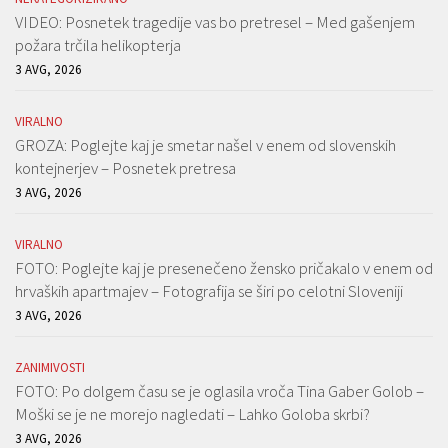
VIDEO: Posnetek tragedije vas bo pretresel – Med gašenjem
požara trčila helikopterja
3 AVG, 2026
VIRALNO
GROZA: Poglejte kaj je smetar našel v enem od slovenskih
kontejnerjev – Posnetek pretresa
3 AVG, 2026
VIRALNO
FOTO: Poglejte kaj je presenečeno žensko pričakalo v enem od
hrvaških apartmajev – Fotografija se širi po celotni Sloveniji
3 AVG, 2026
ZANIMIVOSTI
FOTO: Po dolgem času se je oglasila vroča Tina Gaber Golob –
Moški se je ne morejo nagledati – Lahko Goloba skrbi?
3 AVG, 2026