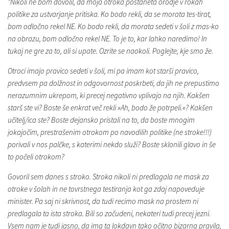
”Nikoli ne bom dovolil, da moja otroka postaneta orodje v rokah
politike za ustvarjanje pritiska. Ko bodo rekli, da se morata tes-tirat,
bom odločno rekel NE. Ko bodo rekli, da morata sedeti v šoli z mas-ko
na obrazu, bom odločno rekel NE. To je to, kar lahko naredimo! In
tukaj ne gre za to, ali si upate. Ozrite se naokoli. Poglejte, kje smo že.
Otroci imajo pravico sedeti v šoli, mi pa imam kot starši pravico,
predvsem pa dolžnost in odgovornost poskrbeti, da jih ne prepustimo
nerazumnim ukrepom, ki precej negativno vplivajo na njih. Kakšen
starš ste vi? Boste še enkrat več rekli »Ah, bodo že potrpeli.«? Kakšen
učitelj/ica ste? Boste dejansko pristali na to, da boste mnogim
jokajočim, prestrašenim otrokom po navodilih politike (ne stroke!!!)
porivali v nos palčke, s katerimi nekdo služi? Boste sklonili glavo in še
to počeli otrokom?
Govoril sem danes s stroko. Stroka nikoli ni predlagala ne mask za
otroke v šolah in ne tovrstnega testiranja kot ga zdaj napoveduje
minister. Pa saj ni skrivnost, da tudi recimo mask na prostem ni
predlagala ta ista stroka. Bili so začudeni, nekateri tudi precej jezni.
Vsem nam je tudi jasno, da ima ta lokdavn tako očitno bizarna pravila,