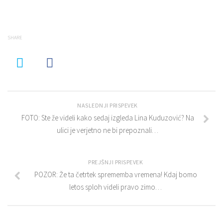
SHARE
NASLEDNJI PRISPEVEK
FOTO: Ste že videli kako sedaj izgleda Lina Kuduzović? Na
ulici je verjetno ne bi prepoznali…
PREJŠNJI PRISPEVEK
POZOR: Že ta četrtek sprememba vremena! Kdaj bomo
letos sploh videli pravo zimo…