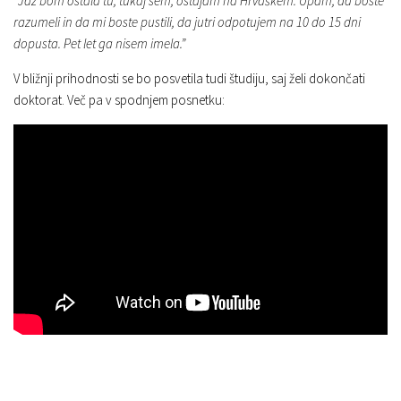
”Jaz bom ostala tu, tukaj sem, ostajam na Hrvaškem. Upam, da boste
razumeli in da mi boste pustili, da jutri odpotujem na 10 do 15 dni
dopusta. Pet let ga nisem imela.”
V bližnji prihodnosti se bo posvetila tudi študiju, saj želi dokončati
doktorat. Več pa v spodnjem posnetku: