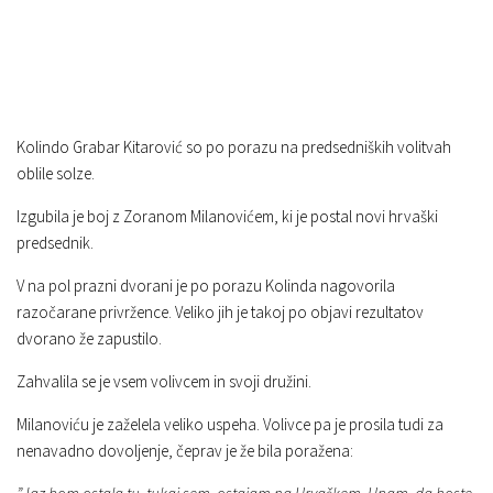
Kolindo Grabar Kitarović so po porazu na predsedniških volitvah
oblile solze.
Izgubila je boj z Zoranom Milanovićem, ki je postal novi hrvaški
predsednik.
V na pol prazni dvorani je po porazu Kolinda nagovorila
razočarane privržence. Veliko jih je takoj po objavi rezultatov
dvorano že zapustilo.
Zahvalila se je vsem volivcem in svoji družini.
Milanoviću je zaželela veliko uspeha. Volivce pa je prosila tudi za
nenavadno dovoljenje, čeprav je že bila poražena: