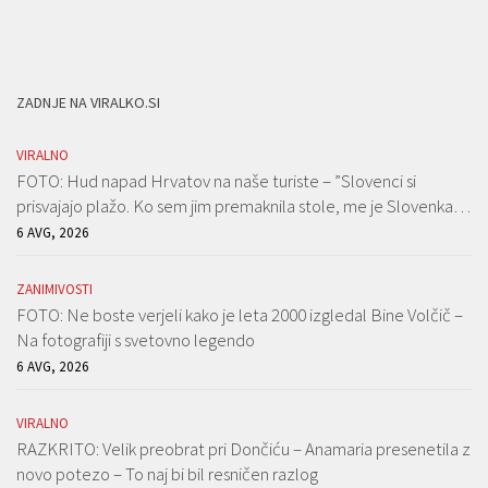
ZADNJE NA VIRALKO.SI
VIRALNO
FOTO: Hud napad Hrvatov na naše turiste – ”Slovenci si
prisvajajo plažo. Ko sem jim premaknila stole, me je Slovenka…
6 AVG, 2026
ZANIMIVOSTI
FOTO: Ne boste verjeli kako je leta 2000 izgledal Bine Volčič –
Na fotografiji s svetovno legendo
6 AVG, 2026
VIRALNO
RAZKRITO: Velik preobrat pri Dončiću – Anamaria presenetila z
novo potezo – To naj bi bil resničen razlog