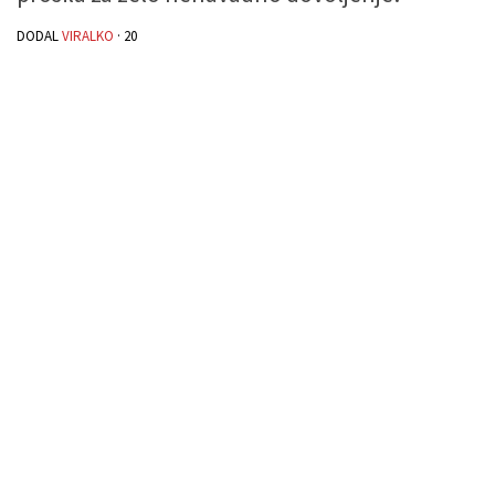
DODAL
VIRALKO
·
20