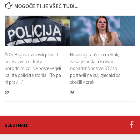
MOGOČE TI JE VŠEČ TUDI...
ŠOK: Bojana so lovili policisti,
Novinarji Tarče so razkrili,
ko je z ženo dirkal v
zakaj je oddaja v resnici
porodnišnico! Ne boste verjeli
odpadla! Vodstvo RTV so
kaj sta policista storila: ”To pa
postavili na laž, gledalci so
ni prav…”
skočili v zrak
22
26
SLEDI NAM: