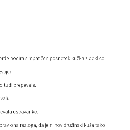
korde podira simpatičen posnetek kužka z deklico.
zvajen.
to tudi prepevala.
vali.
epevala uspavanko.
prav ona razloga, da je njihov družinski kuža tako