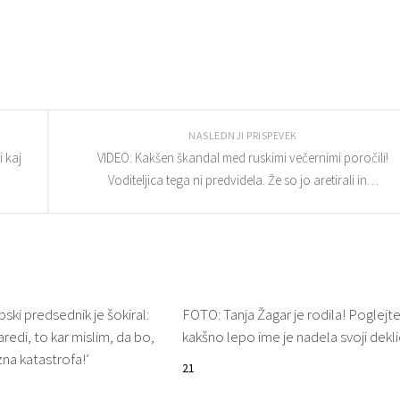
NASLEDNJI PRISPEVEK
i kaj
VIDEO: Kakšen škandal med ruskimi večernimi poročili!
Voditeljica tega ni predvidela. Že so jo aretirali in…
ki predsednik je šokiral:
FOTO: Tanja Žagar je rodila! Poglejt
redi, to kar mislim, da bo,
kakšno lepo ime je nadela svoji dekl
zna katastrofa!’
21