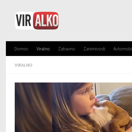
Domov
Viralno
Zabavno
Zanimivosti
Avtomobi
VIRALNO