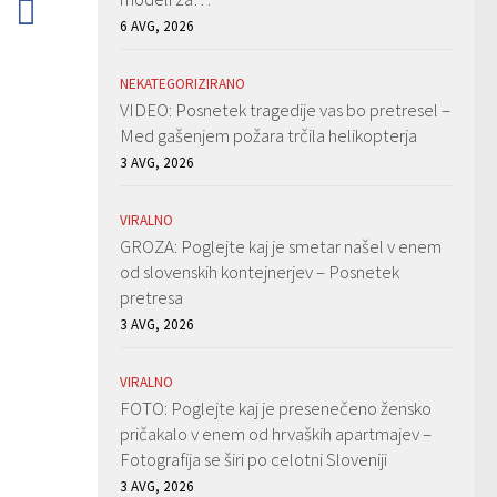
6 AVG, 2026
NEKATEGORIZIRANO
VIDEO: Posnetek tragedije vas bo pretresel –
Med gašenjem požara trčila helikopterja
3 AVG, 2026
VIRALNO
GROZA: Poglejte kaj je smetar našel v enem
od slovenskih kontejnerjev – Posnetek
pretresa
3 AVG, 2026
VIRALNO
FOTO: Poglejte kaj je presenečeno žensko
pričakalo v enem od hrvaških apartmajev –
Fotografija se širi po celotni Sloveniji
3 AVG, 2026