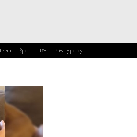
lizem
Šport
18+
Privacy policy