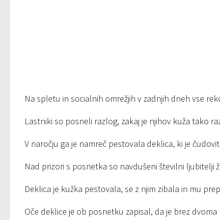
Na spletu in socialnih omrežjih v zadnjih dneh vse re
Lastniki so posneli razlog, zakaj je njihov kuža tako ra
V naročju ga je namreč pestovala deklica, ki je čudovi
Nad prizori s posnetka so navdušeni številni ljubitelji ži
Deklica je kužka pestovala, se z njim zibala in mu pr
Oče deklice je ob posnetku zapisal, da je brez dvoma 