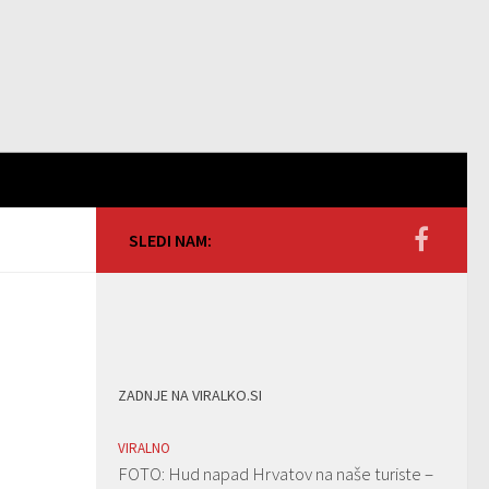
SLEDI NAM:
ZADNJE NA VIRALKO.SI
VIRALNO
FOTO: Hud napad Hrvatov na naše turiste –