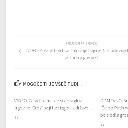
PREJŠNJI PRISPEVEK
VIDEO: Moški je hotel končati svoje življenje. Ne boste verjel
je storil njegov pes!
MOGOČE TI JE VŠEČ TUDI...
VIDEO: Zaradi te maske so jo vrgli iz
ODMEVNO: Srbs
trgovine! Grozi pa ji tudi izgon iz države…
‘Če bo Putin na
bo sledila gro
21
22