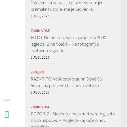
”Slovenci si prisvajajo plažo. Ko sem jim
premaknila stole, me je Slovenka…
6 AVG, 2026
ZANIMIVOSTI
FOTO: Ne boste verjeli kako je leta 2000
izgledal Bine Volčič – Na fotografiji s
svetovno legendo
6 AVG, 2026
VIRALNO
RAZKRITO: Velik preobrat pri Dončiću –
Anamaria presenetila z novo potezo
6 AVG, 2026
SHARE
ZANIMIVOSTI
POZOR: Za Slovenijo imajo meteorologi zelo
slabo napoved – Poglejte kaj kažejo novi
modeli za…