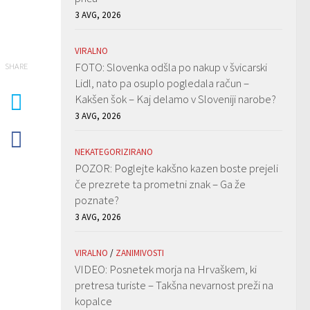
3 AVG, 2026
VIRALNO
FOTO: Slovenka odšla po nakup v švicarski
SHARE
Lidl, nato pa osuplo pogledala račun –
Kakšen šok – Kaj delamo v Sloveniji narobe?
3 AVG, 2026
NEKATEGORIZIRANO
POZOR: Poglejte kakšno kazen boste prejeli
če prezrete ta prometni znak – Ga že
poznate?
3 AVG, 2026
VIRALNO
/
ZANIMIVOSTI
VIDEO: Posnetek morja na Hrvaškem, ki
pretresa turiste – Takšna nevarnost preži na
kopalce