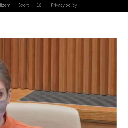
lizem
Šport
18+
Privacy policy