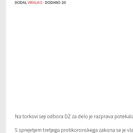
DODAL
VIRALKO
· DODANO
20
Na torkovi seji odbora DZ za delo je razprava potekala
S sprejetjem tretjega protikoronskega zakona se je vla