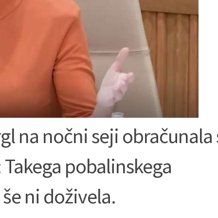
gl na nočni seji obračunala 
: Takega pobalinskega
 še ni doživela.