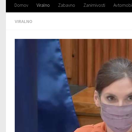
Domov
Viralno
Zabavno
Zanimivosti
Avtomobi
VIRALNO