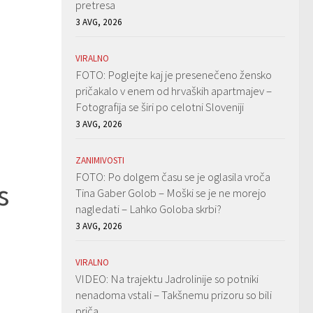
pretresa
3 AVG, 2026
VIRALNO
FOTO: Poglejte kaj je presenečeno žensko
pričakalo v enem od hrvaških apartmajev –
Fotografija se širi po celotni Sloveniji
3 AVG, 2026
ZANIMIVOSTI
FOTO: Po dolgem času se je oglasila vroča
s
Tina Gaber Golob – Moški se je ne morejo
nagledati – Lahko Goloba skrbi?
3 AVG, 2026
VIRALNO
VIDEO: Na trajektu Jadrolinije so potniki
nenadoma vstali – Takšnemu prizoru so bili
priča