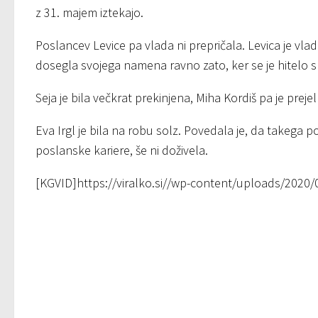
z 31. majem iztekajo.
Poslancev Levice pa vlada ni prepričala. Levica je vla
dosegla svojega namena ravno zato, ker se je hitelo
Seja je bila večkrat prekinjena, Miha Kordiš pa je preje
Eva Irgl je bila na robu solz. Povedala je, da takega p
poslanske kariere, še ni doživela.
[KGVID]https://viralko.si//wp-content/uploads/2020/