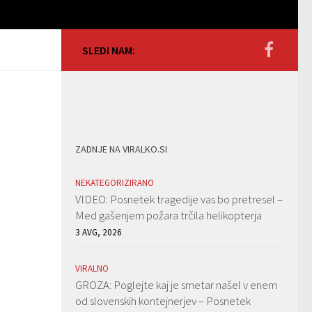
SLEDI NAM:
ZADNJE NA VIRALKO.SI
NEKATEGORIZIRANO
VIDEO: Posnetek tragedije vas bo pretresel –
Med gašenjem požara trčila helikopterja
3 AVG, 2026
VIRALNO
GROZA: Poglejte kaj je smetar našel v enem
od slovenskih kontejnerjev – Posnetek