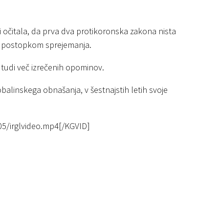
di očitala, da prva dva protikoronska zakona nista
 s postopkom sprejemanja.
l tudi več izrečenih opominov.
obalinskega obnašanja, v šestnajstih letih svoje
05/irglvideo.mp4[/KGVID]