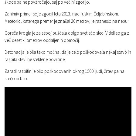
škode pa ne povzročajo, saj po večini zgorijo.
Zanimiv primer se je zgodil leta 2013, nad ruskim Čeljabinskom.
Meteorid, katerega premer je znašal 20 metrov, je razneslo na nebu.
Goreča krogla je za seboj puščala dolgo svetlečo sled. Videli so ga z
več deset kilometrov oddaljenih območij.
Detonacija je bila tako močna, da je celo poškodovala nekaj stavb in
razbila številne steklene površine.
Zaradi razbitin je bilo poškodovanih okrog 1500 ljudi, žrtev pa na
srečo ni bilo.