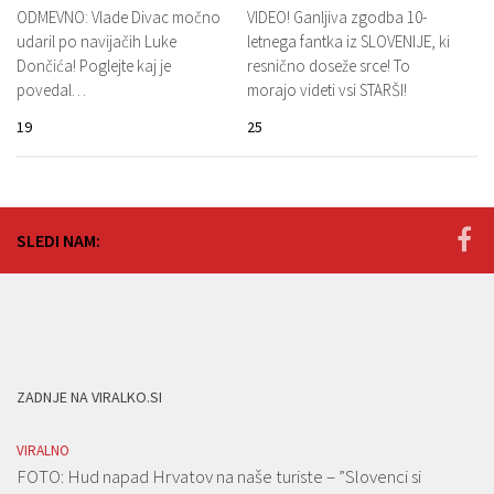
ODMEVNO: Vlade Divac močno
VIDEO! Ganljiva zgodba 10-
udaril po navijačih Luke
letnega fantka iz SLOVENIJE, ki
Dončića! Poglejte kaj je
resnično doseže srce! To
povedal…
morajo videti vsi STARŠI!
19
25
SLEDI NAM:
ZADNJE NA VIRALKO.SI
VIRALNO
FOTO: Hud napad Hrvatov na naše turiste – ”Slovenci si