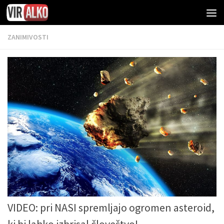
ZANIMIVOSTI
VIDEO: pri NASI spremljajo ogromen asteroid,
ki bi lahko izbrisal človeštvo!