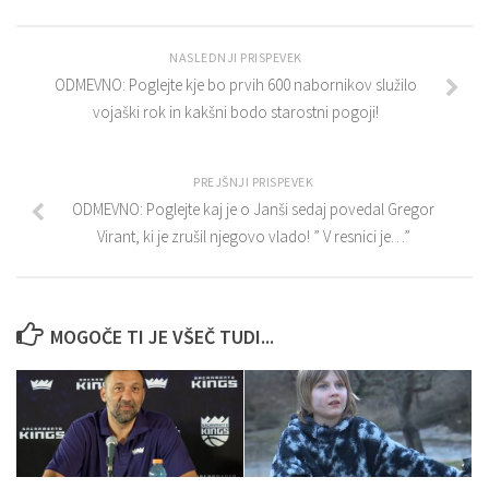
NASLEDNJI PRISPEVEK
ODMEVNO: Poglejte kje bo prvih 600 nabornikov služilo
vojaški rok in kakšni bodo starostni pogoji!
PREJŠNJI PRISPEVEK
ODMEVNO: Poglejte kaj je o Janši sedaj povedal Gregor
Virant, ki je zrušil njegovo vlado! ” V resnici je…”
MOGOČE TI JE VŠEČ TUDI...