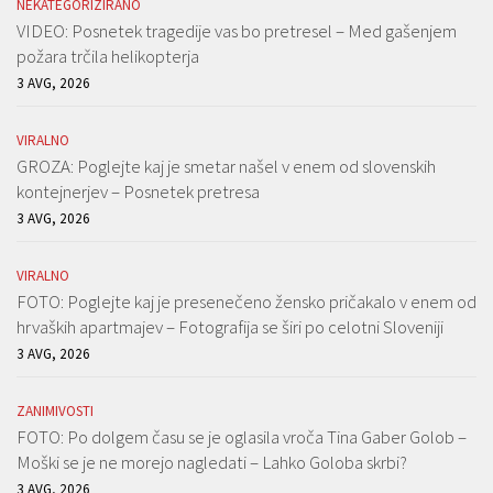
NEKATEGORIZIRANO
VIDEO: Posnetek tragedije vas bo pretresel – Med gašenjem
požara trčila helikopterja
3 AVG, 2026
VIRALNO
GROZA: Poglejte kaj je smetar našel v enem od slovenskih
kontejnerjev – Posnetek pretresa
3 AVG, 2026
VIRALNO
FOTO: Poglejte kaj je presenečeno žensko pričakalo v enem od
hrvaških apartmajev – Fotografija se širi po celotni Sloveniji
3 AVG, 2026
ZANIMIVOSTI
FOTO: Po dolgem času se je oglasila vroča Tina Gaber Golob –
Moški se je ne morejo nagledati – Lahko Goloba skrbi?
3 AVG, 2026