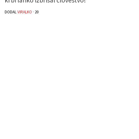
DODAL
VIRALKO
·
20