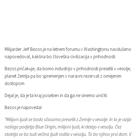
Milijarder Jeff Bezos je na letnem forumu v Washingtonu navdušeno
napovedoval, kakšna bo človeška civilizacija v prihodnosti.
Bezos pričakuje, da bomo industrijo v prihodnosti preselili v vesolje,
planet Zemlja pa bo spremenjen v naravni rezervat z omejenim
dostopom.
Dejal je, da je ta kraj poseben in da ga ne smemo uničiti.
Bezos je napovedal
”Milijoni ljudi se bodo sčasoma preselili z Zemlje v vesolje. In to je vizija
našega podjetja Blue Origin, milijoni ljudi, ki delajo v vesolju. Čez
stoletja se bo tudi večina ljudi rodila v vesolju. To bo njihov prvi dom. V