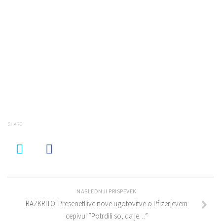
SHARE
NASLEDNJI PRISPEVEK
RAZKRITO: Presenetljive nove ugotovitve o Pfizerjevem
cepivu! ”Potrdili so, da je…”