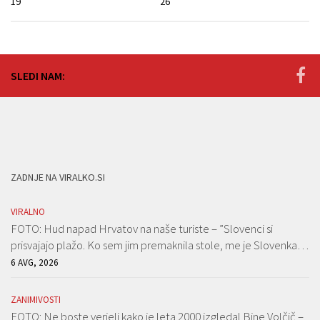
19
26
SLEDI NAM:
ZADNJE NA VIRALKO.SI
VIRALNO
FOTO: Hud napad Hrvatov na naše turiste – ”Slovenci si
prisvajajo plažo. Ko sem jim premaknila stole, me je Slovenka…
6 AVG, 2026
ZANIMIVOSTI
FOTO: Ne boste verjeli kako je leta 2000 izgledal Bine Volčič –