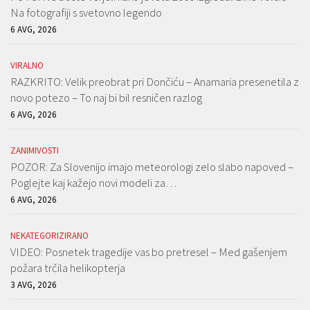
Na fotografiji s svetovno legendo
6 AVG, 2026
VIRALNO
RAZKRITO: Velik preobrat pri Dončiću – Anamaria presenetila z
novo potezo – To naj bi bil resničen razlog
6 AVG, 2026
ZANIMIVOSTI
POZOR: Za Slovenijo imajo meteorologi zelo slabo napoved –
Poglejte kaj kažejo novi modeli za…
6 AVG, 2026
NEKATEGORIZIRANO
VIDEO: Posnetek tragedije vas bo pretresel – Med gašenjem
požara trčila helikopterja
3 AVG, 2026