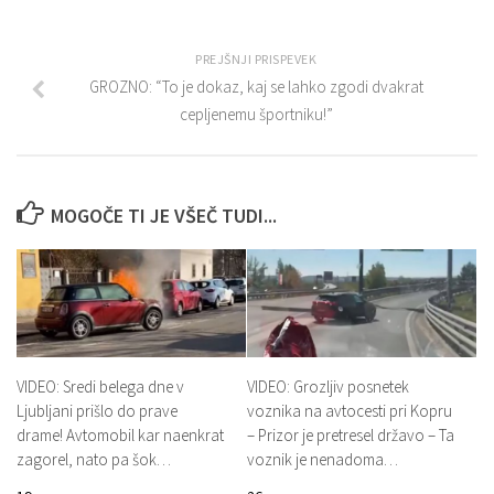
PREJŠNJI PRISPEVEK
GROZNO: “To je dokaz, kaj se lahko zgodi dvakrat
cepljenemu športniku!”
MOGOČE TI JE VŠEČ TUDI...
VIDEO: Sredi belega dne v
VIDEO: Grozljiv posnetek
Ljubljani prišlo do prave
voznika na avtocesti pri Kopru
drame! Avtomobil kar naenkrat
– Prizor je pretresel državo – Ta
zagorel, nato pa šok…
voznik je nenadoma…