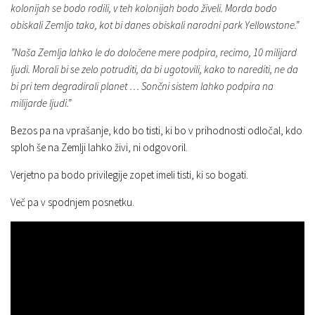
kolonijah se bodo rodili, v teh kolonijah bodo živeli. Morda bodo
obiskali Zemljo tako, kot bi danes obiskali narodni park Yellowstone.”
”Naša Zemlja lahko le do določene mere podpira, recimo, 10 milijard
ljudi. Morali bi se zelo potruditi, da bi ugotovili, kako to narediti, ne da
bi pri tem degradirali planet … Sončni sistem lahko podpira na
milijarde ljudi.”
Bezos pa na vprašanje, kdo bo tisti, ki bo v prihodnosti odločal, kdo
sploh še na Zemlji lahko živi, ni odgovoril.
Verjetno pa bodo privilegije zopet imeli tisti, ki so bogati.
Več pa v spodnjem posnetku.