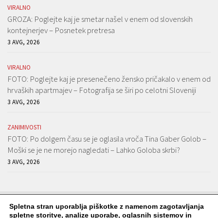
VIRALNO
GROZA: Poglejte kaj je smetar našel v enem od slovenskih
kontejnerjev – Posnetek pretresa
3 AVG, 2026
VIRALNO
FOTO: Poglejte kaj je presenečeno žensko pričakalo v enem od
hrvaških apartmajev – Fotografija se širi po celotni Sloveniji
3 AVG, 2026
ZANIMIVOSTI
FOTO: Po dolgem času se je oglasila vroča Tina Gaber Golob –
Moški se je ne morejo nagledati – Lahko Goloba skrbi?
3 AVG, 2026
Spletna stran uporablja piškotke z namenom zagotavljanja
spletne storitve, analize uporabe, oglasnih sistemov in