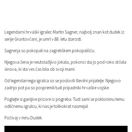
Legendarni hrvaški igralec Martin Sagner, najbolj znan kot dudek iz
serije Gruntovčani, je umrl v 88. letu starosti.
Sagnerja so pokopali na zagrebškem pokopališču.
Njegova žena je neutolažljivo jokala, pokonci sta jo pod roko držala
sinova, ki sta ves čas bila ob svoji mami.
Od legendarnega igralca so se poslovili številni prijatelje. Njegovo
zadnjo pot pa so pospremili tudi pripadniki hrvaške vojske.
Poglejte si ganljive prizore iz pogreba. Tudi sami se poklonimu temu
odličnemu igralcu, ki nas je tolikokrat nasmejal.
Počivaj v miru Dudek.