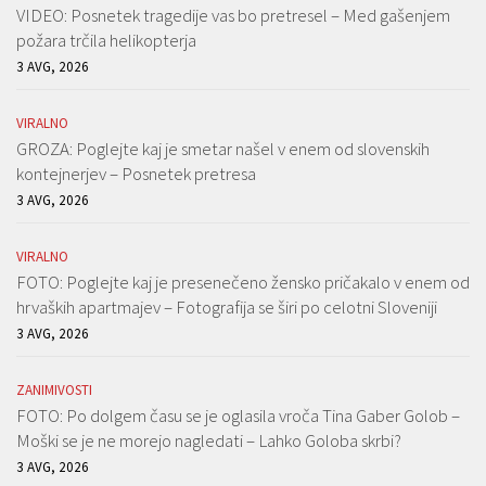
VIDEO: Posnetek tragedije vas bo pretresel – Med gašenjem
požara trčila helikopterja
3 AVG, 2026
VIRALNO
GROZA: Poglejte kaj je smetar našel v enem od slovenskih
kontejnerjev – Posnetek pretresa
3 AVG, 2026
VIRALNO
FOTO: Poglejte kaj je presenečeno žensko pričakalo v enem od
hrvaških apartmajev – Fotografija se širi po celotni Sloveniji
3 AVG, 2026
ZANIMIVOSTI
FOTO: Po dolgem času se je oglasila vroča Tina Gaber Golob –
Moški se je ne morejo nagledati – Lahko Goloba skrbi?
3 AVG, 2026