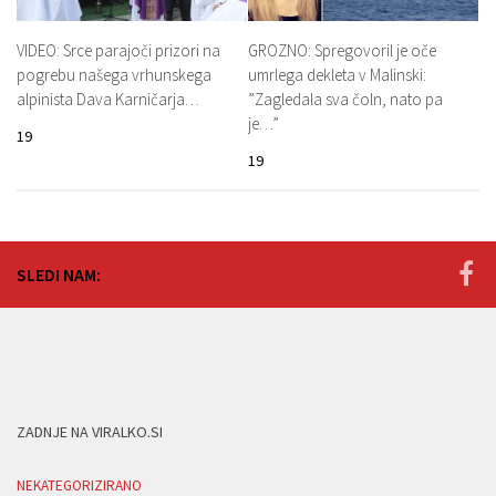
VIDEO: Srce parajoči prizori na
GROZNO: Spregovoril je oče
pogrebu našega vrhunskega
umrlega dekleta v Malinski:
alpinista Dava Karničarja…
”Zagledala sva čoln, nato pa
je…”
19
19
SLEDI NAM:
ZADNJE NA VIRALKO.SI
NEKATEGORIZIRANO