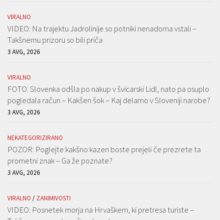
VIRALNO
VIDEO: Na trajektu Jadrolinije so potniki nenadoma vstali –
Takšnemu prizoru so bili priča
3 AVG, 2026
VIRALNO
FOTO: Slovenka odšla po nakup v švicarski Lidl, nato pa osuplo
pogledala račun – Kakšen šok – Kaj delamo v Sloveniji narobe?
3 AVG, 2026
NEKATEGORIZIRANO
POZOR: Poglejte kakšno kazen boste prejeli če prezrete ta
prometni znak – Ga že poznate?
3 AVG, 2026
VIRALNO
/
ZANIMIVOSTI
VIDEO: Posnetek morja na Hrvaškem, ki pretresa turiste –