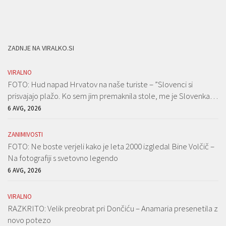
ZADNJE NA VIRALKO.SI
VIRALNO
FOTO: Hud napad Hrvatov na naše turiste – ”Slovenci si
prisvajajo plažo. Ko sem jim premaknila stole, me je Slovenka…
6 AVG, 2026
ZANIMIVOSTI
FOTO: Ne boste verjeli kako je leta 2000 izgledal Bine Volčič –
Na fotografiji s svetovno legendo
6 AVG, 2026
VIRALNO
RAZKRITO: Velik preobrat pri Dončiću – Anamaria presenetila z
novo potezo