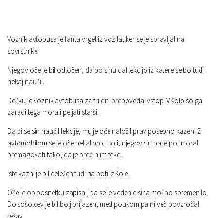
Voznik avtobusa je fanta vrgel iz vozila, ker se je spravljal na
sovrstnike.
Njegov oče je bil odločen, da bo sinu dal lekcijo iz katere se bo tudi
nekaj naučil.
Dečku je voznik avtobusa za tri dni prepovedal vstop. V šolo so ga
zaradi tega morali peljati starši.
Da bi se sin naučil lekcije, mu je oče naložil prav posebno kazen. Z
avtomobilom se je oče peljal proti šoli, njegov sin pa je pot moral
premagovati tako, da je pred njim tekel.
Iste kazni je bil deležen tudi na poti iz šole.
Oče je ob posnetku zapisal, da se je vedenje sina močno spremenilo.
Do sošolcev je bil bolj prijazen, med poukom pa ni več povzročal
težav.