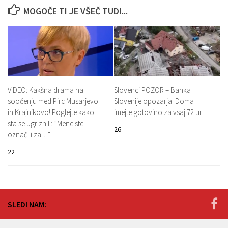
MOGOČE TI JE VŠEČ TUDI...
VIDEO: Kakšna drama na
Slovenci POZOR – Banka
soočenju med Pirc Musarjevo
Slovenije opozarja: Doma
in Krajnikovo! Poglejte kako
imejte gotovino za vsaj 72 ur!
sta se ugriznili: ”Mene ste
26
označili za…”
22
SLEDI NAM: