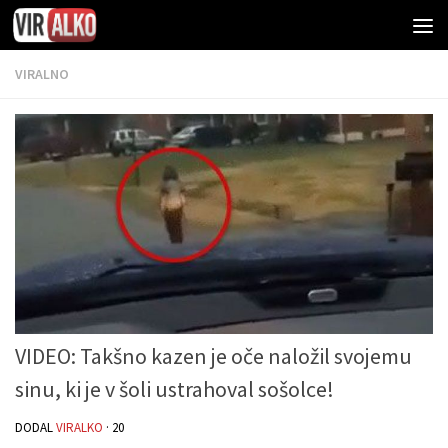
VIRALNO
VIDEO: Takšno kazen je oče naložil svojemu
sinu, ki je v šoli ustrahoval sošolce!
DODAL
VIRALKO
·
20