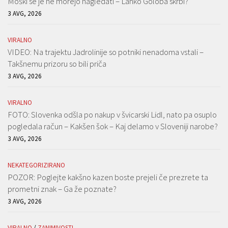
Moški se je ne morejo nagledati – Lahko Goloba skrbi?
3 AVG, 2026
VIRALNO
VIDEO: Na trajektu Jadrolinije so potniki nenadoma vstali –
Takšnemu prizoru so bili priča
3 AVG, 2026
VIRALNO
FOTO: Slovenka odšla po nakup v švicarski Lidl, nato pa osuplo
pogledala račun – Kakšen šok – Kaj delamo v Sloveniji narobe?
3 AVG, 2026
NEKATEGORIZIRANO
POZOR: Poglejte kakšno kazen boste prejeli če prezrete ta
prometni znak – Ga že poznate?
3 AVG, 2026
VIRALNO
/
ZANIMIVOSTI