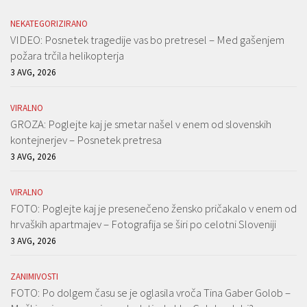
NEKATEGORIZIRANO
VIDEO: Posnetek tragedije vas bo pretresel – Med gašenjem
požara trčila helikopterja
3 AVG, 2026
VIRALNO
GROZA: Poglejte kaj je smetar našel v enem od slovenskih
kontejnerjev – Posnetek pretresa
3 AVG, 2026
VIRALNO
FOTO: Poglejte kaj je presenečeno žensko pričakalo v enem od
hrvaških apartmajev – Fotografija se širi po celotni Sloveniji
3 AVG, 2026
ZANIMIVOSTI
FOTO: Po dolgem času se je oglasila vroča Tina Gaber Golob –