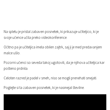
Na spletu je pristal zabaven posnetek, ki prikazuje učiteljico, ki je
svoje učence učila preko videokonference.
Očitno pa je učiteljica imela obilen zajtrk, saj ji je med predavanjem
malce ušlo.
Pozorni učenci so seveda takoj ugotovili, da je njihova učiteljica kar
pošteno prdnila.
Celoten razred je padel v smeh, niso se mogli prenehati smejati.
Poglejte si ta zabaven posnetek, ki je nasmejal številne.