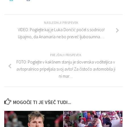
NASLEDNJI PRISPEVEK
VIDEO: Poglejte kaj je Luka Dončić počel s sodnico!
Upajmo, da Anamaria ne bo preveč ljubosumna….
PREJŠNJI PRISPEVEK
FOTO: Poglejte v kakšnem stanju je slovenska voditeljica v
avtopralnico pripeljala svoj avto! Za čistočo avtomobila ji
ni mar…
MOGOČE TI JE VŠEČ TUDI...