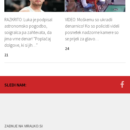
RAZKRITO: Luka je podpisal
VIDEO: Moškemu so ukradli
astronomsko pogodbo,
denarnico! Ko so policisti videli
soigralca pa zahtevata, da
posnetek nadzorne kamere so
jima vrne denar! ”Poplačaj
se prijeli za glavo…
dolgove, ki si jih…”
24
21
SLEDI NAM:
ZADNJE NA VIRALKO.SI