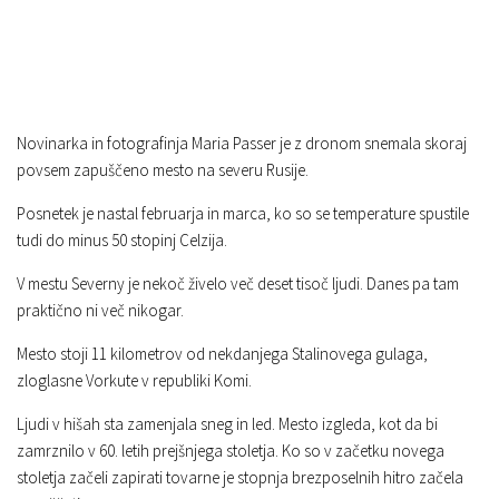
Novinarka in fotografinja Maria Passer je z dronom snemala skoraj
povsem zapuščeno mesto na severu Rusije.
Posnetek je nastal februarja in marca, ko so se temperature spustile
tudi do minus 50 stopinj Celzija.
V mestu Severny je nekoč živelo več deset tisoč ljudi. Danes pa tam
praktično ni več nikogar.
Mesto stoji 11 kilometrov od nekdanjega Stalinovega gulaga,
zloglasne Vorkute v republiki Komi.
Ljudi v hišah sta zamenjala sneg in led. Mesto izgleda, kot da bi
zamrznilo v 60. letih prejšnjega stoletja. Ko so v začetku novega
stoletja začeli zapirati tovarne je stopnja brezposelnih hitro začela