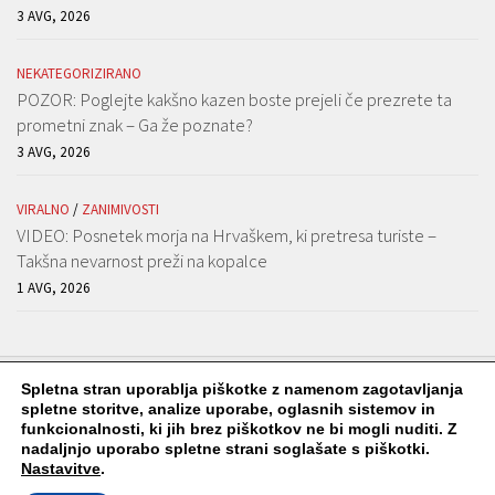
3 AVG, 2026
NEKATEGORIZIRANO
POZOR: Poglejte kakšno kazen boste prejeli če prezrete ta
prometni znak – Ga že poznate?
3 AVG, 2026
VIRALNO
/
ZANIMIVOSTI
VIDEO: Posnetek morja na Hrvaškem, ki pretresa turiste –
Takšna nevarnost preži na kopalce
1 AVG, 2026
Spletna stran uporablja piškotke z namenom zagotavljanja
spletne storitve, analize uporabe, oglasnih sistemov in
funkcionalnosti, ki jih brez piškotkov ne bi mogli nuditi. Z
Viralko.si © 2026. Vse pravice pridržane.
nadaljnjo uporabo spletne strani soglašate s piškotki.
Nastavitve
.