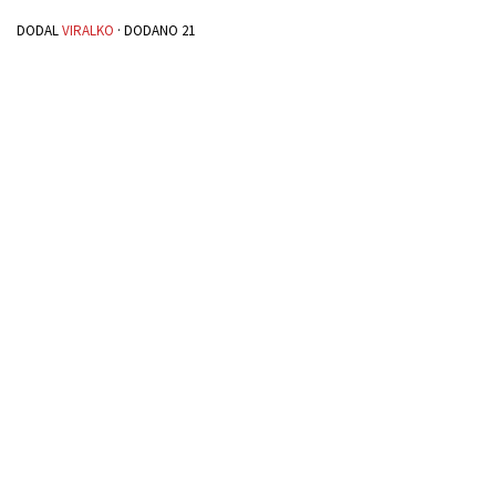
DODAL
VIRALKO
· DODANO
21