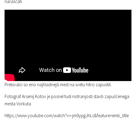
naraščati.
Prebivalci so eno najhladnejši mest na svetu hitro zapustili.
Fotograf Arsenij Kotov je posnel tudi notranjosti stavb zapuščenega
mesta Vorkuta.
https://www.youtube.com/watch?v=-jm0ypgJhLc&feature=emb_title