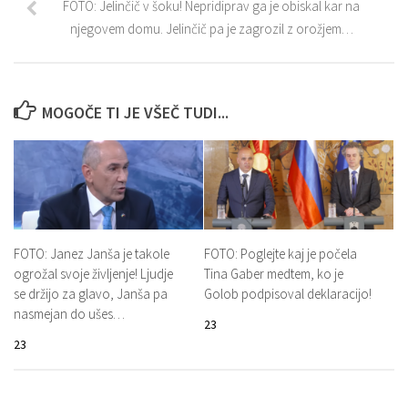
FOTO: Jelinčič v šoku! Nepridiprav ga je obiskal kar na
njegovem domu. Jelinčič pa je zagrozil z orožjem…
MOGOČE TI JE VŠEČ TUDI...
FOTO: Janez Janša je takole
FOTO: Poglejte kaj je počela
ogrožal svoje življenje! Ljudje
Tina Gaber medtem, ko je
se držijo za glavo, Janša pa
Golob podpisoval deklaracijo!
nasmejan do ušes…
23
23