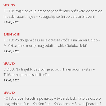
VIRALNO
FOTO: Poglejte kaj je presenečeno žensko pričakalo v enem od
hrvaških apartmajev – Fotografija se širi po celotni Sloveniji
3 AVG, 2026
ZANIMIVOSTI
FOTO: Po dolgem času se je oglasila vroča Tina Gaber Golob –
Moški se je ne morejo nagledati – Lahko Goloba skrbi?
3 AVG, 2026
VIRALNO
VIDEO: Na trajektu Jadrolinije so potniki nenadoma vstali –
Takšnemu prizoru so bili priča
3 AVG, 2026
VIRALNO
FOTO: Slovenka odšla po nakup v švicarski Lidl, nato pa osuplo
pogledala račun – Kakšen šok – Kaj delamo v Sloveniji narobe?