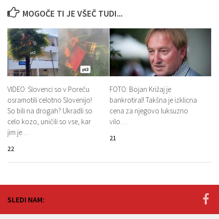
MOGOČE TI JE VŠEČ TUDI...
VIDEO: Slovenci so v Poreču
FOTO: Bojan Križaj je
osramotili celotno Slovenijo!
bankrotiral! Takšna je izklicna
So bili na drogah? Ukradli so
cena za njegovo luksuzno
celo kozo, uničili so vse, kar
vilo…
jim je…
21
22
SLEDI NAM: