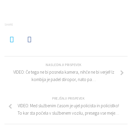
SHARE
NASLEDNJI PRISPEVEK
VIDEO: Če tega ne bi posnela kamera, nihče ne bi verjel! Iz
kombija je padel stiropor, nato pa…
PREJŠNJI PRISPEVEK
VIDEO: Med službenim časom je ujel policista in policistko!
To kar sta počela v službenem vozilu, presega vse meje…