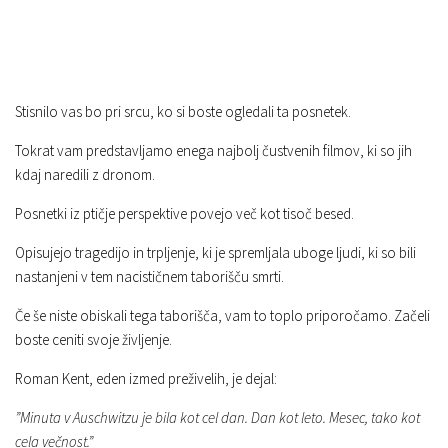
Stisnilo vas bo pri srcu, ko si boste ogledali ta posnetek.
Tokrat vam predstavljamo enega najbolj čustvenih filmov, ki so jih
kdaj naredili z dronom.
Posnetki iz ptičje perspektive povejo več kot tisoč besed.
Opisujejo tragedijo in trpljenje, ki je spremljala uboge ljudi, ki so bili
nastanjeni v tem nacističnem taborišču smrti.
Če še niste obiskali tega taborišča, vam to toplo priporočamo. Začeli
boste ceniti svoje življenje.
Roman Kent, eden izmed preživelih, je dejal:
”Minuta v Auschwitzu je bila kot cel dan. Dan kot leto. Mesec, tako kot
cela večnost.”