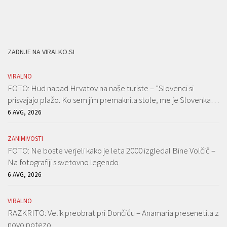
ZADNJE NA VIRALKO.SI
VIRALNO
FOTO: Hud napad Hrvatov na naše turiste – ”Slovenci si
prisvajajo plažo. Ko sem jim premaknila stole, me je Slovenka…
6 AVG, 2026
ZANIMIVOSTI
FOTO: Ne boste verjeli kako je leta 2000 izgledal Bine Volčič –
Na fotografiji s svetovno legendo
6 AVG, 2026
VIRALNO
RAZKRITO: Velik preobrat pri Dončiću – Anamaria presenetila z
novo potezo