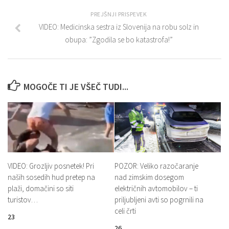
PREJŠNJI PRISPEVEK
VIDEO: Medicinska sestra iz Slovenija na robu solz in
obupa: ”Zgodila se bo katastrofa!”
MOGOČE TI JE VŠEČ TUDI...
VIDEO: Grozljiv posnetek! Pri
POZOR: Veliko razočaranje
naših sosedih hud pretep na
nad zimskim dosegom
plaži, domačini so siti
električnih avtomobilov – ti
turistov…
priljubljeni avti so pogrnili na
celi črti
23
26