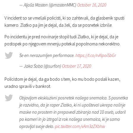
— Aljoša Masten (@mastenMMC)
October 16, 2020
V incident so se vmešali policisti, ki so zahtevali, da glasbenik spusti
kamero. Zlatko pa jim je dejal, da želi, da se posnetek izbriše.
Po incidentu je pred novinarje stopil tudi Zlatko, ki je dejal, da je
postopek po njegovem mnenju potekal popolnoma nekorektno.
Še en nerazumljen performace.
https://t.co/rvNpoiSbGr
— Jaka Šoba (@surfon)
October 17, 2020
Policistom je dejal, da ga bodo s tem, ko mu bodo poslali kazen,
uradno spravili v bankrot.
Objavljam ekskluzivni posnetek našega snemalca. S posnetka
je razvidno, da je raper Zlatko, ki ni upošteval ukrepa nošnje
maske na prostem in prepovedi zbiranja nad 10 oseb, udaril
po kameri in jo iztrgal iz rok našega snemalca, ki je samo
opravljal svoje delo.
pic.twitter.com/vAm3zZXbhw