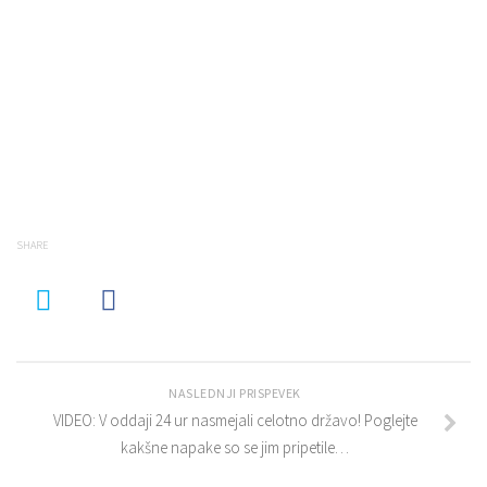
SHARE
NASLEDNJI PRISPEVEK
VIDEO: V oddaji 24 ur nasmejali celotno državo! Poglejte
kakšne napake so se jim pripetile…