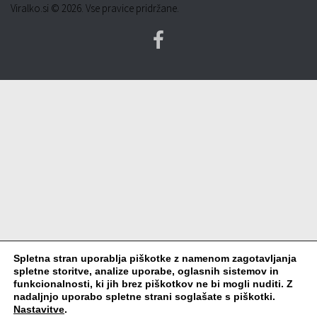
Viralko.si © 2026. Vse pravice pridržane.
Spletna stran uporablja piškotke z namenom zagotavljanja
spletne storitve, analize uporabe, oglasnih sistemov in
funkcionalnosti, ki jih brez piškotkov ne bi mogli nuditi. Z
nadaljnjo uporabo spletne strani soglašate s piškotki.
Nastavitve
.