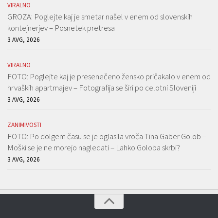
VIRALNO
GROZA: Poglejte kaj je smetar našel v enem od slovenskih
kontejnerjev – Posnetek pretresa
3 AVG, 2026
VIRALNO
FOTO: Poglejte kaj je presenečeno žensko pričakalo v enem od
hrvaških apartmajev – Fotografija se širi po celotni Sloveniji
3 AVG, 2026
ZANIMIVOSTI
FOTO: Po dolgem času se je oglasila vroča Tina Gaber Golob –
Moški se je ne morejo nagledati – Lahko Goloba skrbi?
3 AVG, 2026