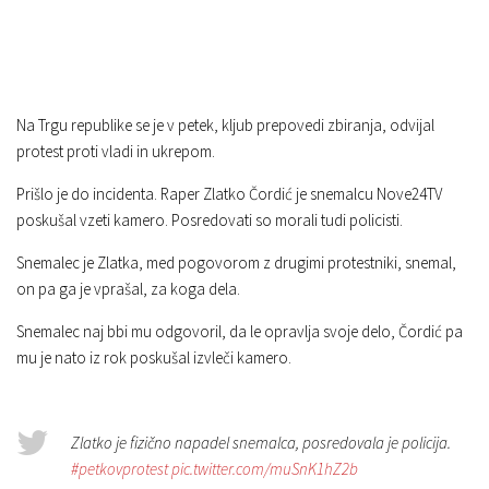
Na Trgu republike se je v petek, kljub prepovedi zbiranja, odvijal
protest proti vladi in ukrepom.
Prišlo je do incidenta. Raper Zlatko Čordić je snemalcu Nove24TV
poskušal vzeti kamero. Posredovati so morali tudi policisti.
Snemalec je Zlatka, med pogovorom z drugimi protestniki, snemal,
on pa ga je vprašal, za koga dela.
Snemalec naj bbi mu odgovoril, da le opravlja svoje delo, Čordić pa
mu je nato iz rok poskušal izvleči kamero.
Zlatko je fizično napadel snemalca, posredovala je policija.
#petkovprotest
pic.twitter.com/muSnK1hZ2b