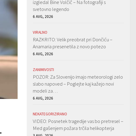
izgledal Bine Volčič – Na fotografiji s
svetovno legendo
6 AVG, 2026
VIRALNO
RAZKRITO: Velik preobrat pri Dončiću –
Anamaria presenetila z novo potezo
6 AVG, 2026
ZANIMIVOSTI
POZOR: Za Slovenijo imajo meteorologi zelo
slabo napoved – Poglejte kaj kažejo novi
modeli za…
6 AVG, 2026
NEKATEGORIZIRANO
VIDEO: Posnetek tragedije vas bo pretresel –
…
Med gašenjem požara trčila helikopterja
3 AVG, 2026