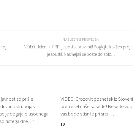
NASLEDNJI PRISPEVEK
 moj
VIDEO: Jelen, ki PRDI je postal pravi hit! Poglejte kakšen projek
je spustil. Nasmejali se boste do solz…
avnost so prišle
VIDEO: Grozovit posnetek iz Sloveni
odrobnosti uboja v
pretresel naše sosede! Besede vdo
 se je dogajalo usodnega
vas bodo stisnile pri srcu…
i so tistega dne…”
19