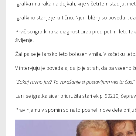
Igralka ima raka na dojkah, ki je v četrtem stadiju, met
Igralkino stanje je kritično. Njeni bližnji so povedali, da
Prvič so igralki raka diagnosticirali pred petimi leti. 
življenje.
Žal pa se je lansko leto bolezen vrnila. V začetku leto
V intervjuju je povedala, da jo je strah, da pa vseeno že
”Zakaj ravno jaz? To vprašanje si postavljam ves ta čas.”
Lani se igralka sicer pridružila stari ekipi 90210, čepr
Prav njemu v spomin so nato posneli nove dele prilju