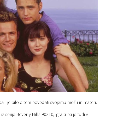
pa ji je bilo o tem povedati svojemu možu in materi.
 serije Beverly Hills 90210, igrala pa je tudi v