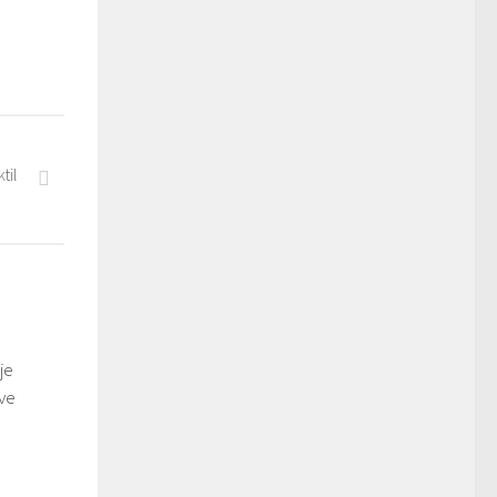
til
je
ve