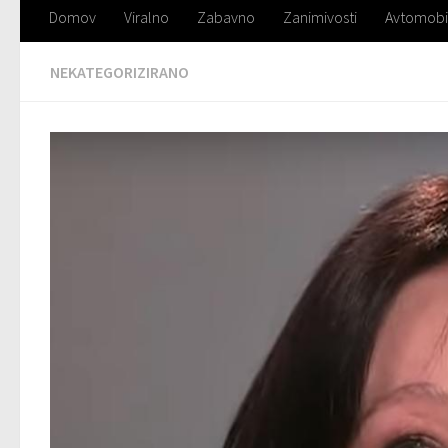
Domov
Viralno
Zabavno
Zanimivosti
Avtomobi
NEKATEGORIZIRANO