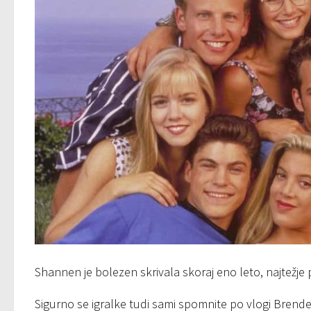
Shannen je bolezen skrivala skoraj eno leto, najtežje 
Sigurno se igralke tudi sami spomnite po vlogi Brende iz