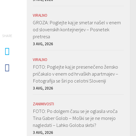
VIRALNO
GROZA: Poglejte kaj je smetar našel v enem
od slovenskih kontejnerjev – Posnetek
pretresa
SHARE
3 AVG, 2026
VIRALNO
FOTO: Poglejte kaj je presenečeno žensko
pričakalo v enem od hrvaških apartmajev –
Fotografija se širi po celotni Sloveniji
3 AVG, 2026
ZANIMIVOSTI
FOTO: Po dolgem času se je oglasila vroča
Tina Gaber Golob – Moški se je ne morejo
nagledati – Lahko Goloba skrbi?
3 AVG, 2026