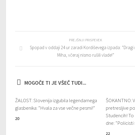
PREJŠNJI PRISPEVEK
Spopad v oddaji 24 ur zaradi Kordiševega izpada: ”Dragi
Miha, včeraj nismo rušili vlade!”
MOGOČE TI JE VŠEČ TUDI...
ŽALOST: Slovenija izgubila legendarnega
ŠOKANTNO: V j
glasbenika: ”Hvala za vse večne pesmi!”
pretresljive p
Studencih! To
20
dne: ”Policist
22