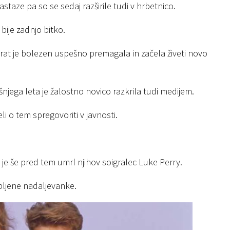
astaze pa so se sedaj razširile tudi v hrbetnico.
 bije zadnjo bitko.
Takrat je bolezen uspešno premagala in začela živeti novo
šnjega leta je žalostno novico razkrila tudi medijem.
li o tem spregovoriti v javnosti.
av je še pred tem umrl njihov soigralec Luke Perry.
bljene nadaljevanke.