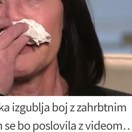
a izgublja boj z zahrbtnim
ih se bo poslovila z videom