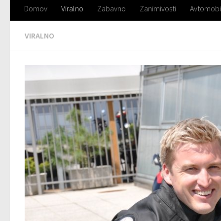
Domov
Viralno
Zabavno
Zanimivosti
Avtomobi
VIRALNO