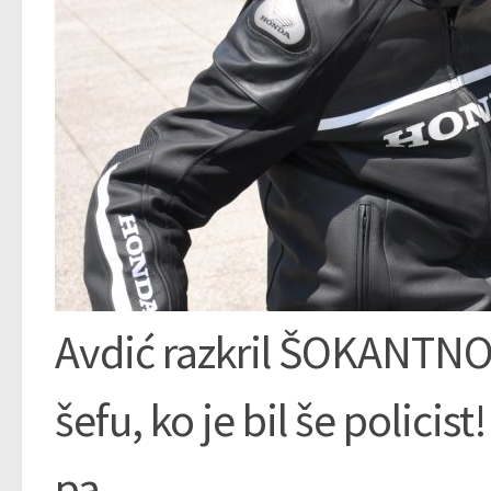
Avdić razkril ŠOKANTNO r
šefu, ko je bil še policis
pa…