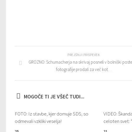
PREJŠNJI PRISPEVEK
GROZNO: Schumacherja na skrivaj posneli v bolniški postelj
fotografije prodali za več kot…
MOGOČE TI JE VŠEČ TUDI...
FOTO: Iz stavbe, kjer domuje SDS, so
VIDEO: Škandal
odmevali vzkliki veselja!
celoten svet: 
25
21