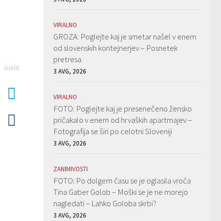
VIRALNO
GROZA: Poglejte kaj je smetar našel v enem
od slovenskih kontejnerjev – Posnetek
pretresa
SHARE
3 AVG, 2026
VIRALNO
FOTO: Poglejte kaj je presenečeno žensko
pričakalo v enem od hrvaških apartmajev –
Fotografija se širi po celotni Sloveniji
3 AVG, 2026
ZANIMIVOSTI
FOTO: Po dolgem času se je oglasila vroča
Tina Gaber Golob – Moški se je ne morejo
nagledati – Lahko Goloba skrbi?
3 AVG, 2026