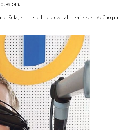
lkotestom.
imel šefa, ki jih je redno preverjal in zafrkaval. Močno jim