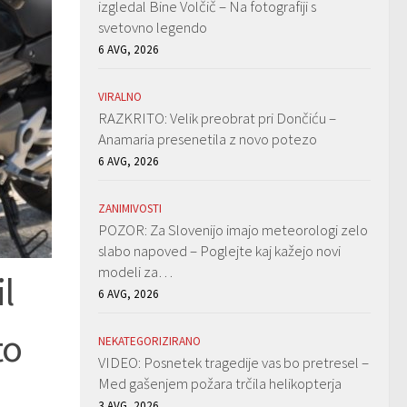
izgledal Bine Volčič – Na fotografiji s
svetovno legendo
6 AVG, 2026
VIRALNO
RAZKRITO: Velik preobrat pri Dončiću –
Anamaria presenetila z novo potezo
6 AVG, 2026
ZANIMIVOSTI
POZOR: Za Slovenijo imajo meteorologi zelo
slabo napoved – Poglejte kaj kažejo novi
modeli za…
l
6 AVG, 2026
to
NEKATEGORIZIRANO
VIDEO: Posnetek tragedije vas bo pretresel –
Med gašenjem požara trčila helikopterja
3 AVG, 2026