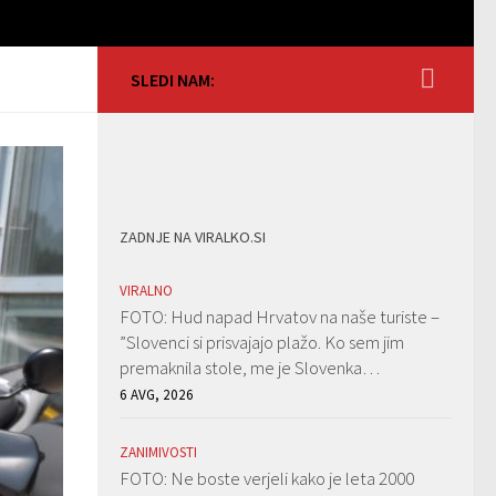
SLEDI NAM:
ZADNJE NA VIRALKO.SI
VIRALNO
FOTO: Hud napad Hrvatov na naše turiste –
”Slovenci si prisvajajo plažo. Ko sem jim
premaknila stole, me je Slovenka…
6 AVG, 2026
ZANIMIVOSTI
FOTO: Ne boste verjeli kako je leta 2000