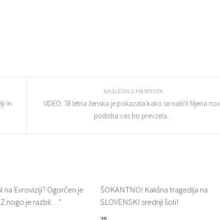
NASLEDNJI PRISPEVEK
i in
VIDEO: 78 letna ženska je pokazala kako se naliči! Njena no
podoba vas bo prevzela…
 na Evroviziji? Ogorčen je
ŠOKANTNO! Kakšna tragedija na
”Z nogo je razbil…”
SLOVENSKI srednji šoli!
25