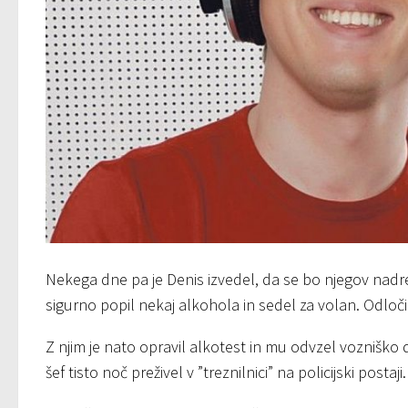
Nekega dne pa je Denis izvedel, da se bo njegov nadreje
sigurno popil nekaj alkohola in sedel za volan. Odločil
Z njim je nato opravil alkotest in mu odvzel vozniško d
šef tisto noč preživel v ”treznilnici” na policijski postaji.