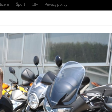
lizem
Šport
18+
Privacy policy