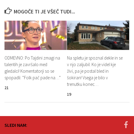
MOGOČE TI JE VŠEČ TUDI...
ODMEVNO: Po Tajdini zmagi na
Na spletu je spoznal dekle in se
talentih je završalo med
v njo zaljubil. Ko je videl kje
gledalci! Komentatorji so se
živi, pa je postal bled in
spopadli: ”Folk pač pade na…”
šokiran! Vsega je bilo v
trenutku konec…
21
19
SLEDI NAM: