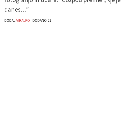
danes…”
DODAL
VIRALKO
· DODANO
21