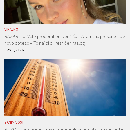
VIRALNO
RAZKRITO: Velik preobrat pri Dončiću – Anamaria presenetila z
novo potezo – To naj bi bil resničen razlog
6 AVG, 2026
ZANIMIVOSTI
POZOR: Za Slovenijo imajo meteorologi zelo slabo napoved –