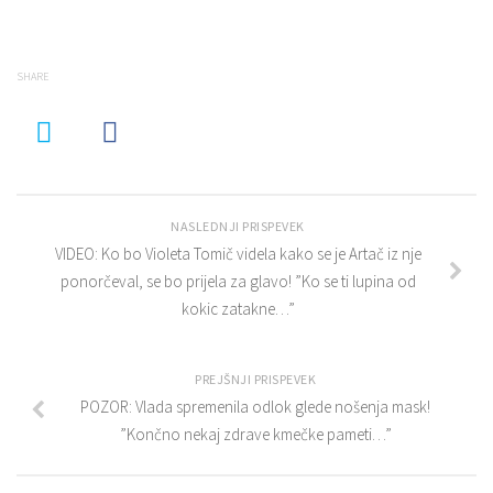
SHARE
NASLEDNJI PRISPEVEK
VIDEO: Ko bo Violeta Tomič videla kako se je Artač iz nje
ponorčeval, se bo prijela za glavo! ”Ko se ti lupina od
kokic zatakne…”
PREJŠNJI PRISPEVEK
POZOR: Vlada spremenila odlok glede nošenja mask!
”Končno nekaj zdrave kmečke pameti…”