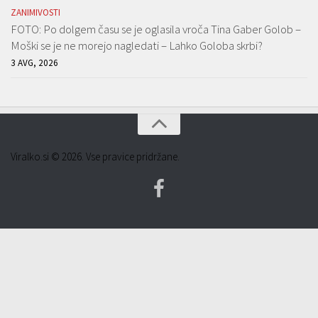
ZANIMIVOSTI
FOTO: Po dolgem času se je oglasila vroča Tina Gaber Golob –
Moški se je ne morejo nagledati – Lahko Goloba skrbi?
3 AVG, 2026
Viralko.si © 2026. Vse pravice pridržane.