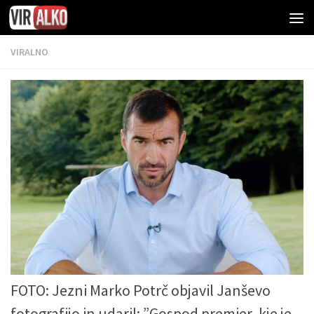
VIRALNO
FOTO: Jezni Marko Potrč objavil Janševo
fotografijo in udaril: ”Gospod premier, kje je