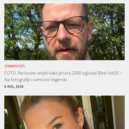
ZANIMIVOSTI
FOTO: Ne boste verjeli kako je leta 2000 izgledal Bine Volčič –
Na fotografiji s svetovno legendo
6 AVG, 2026