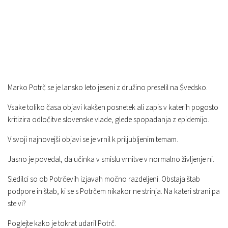
Marko Potrč se je lansko leto jeseni z družino preselil na Švedsko.
Vsake toliko časa objavi kakšen posnetek ali zapis v katerih pogosto
kritizira odločitve slovenske vlade, glede spopadanja z epidemijo.
V svoji najnovejši objavi se je vrnil k priljubljenim temam.
Jasno je povedal, da učinka v smislu vrnitve v normalno življenje ni.
Sledilci so ob Potrčevih izjavah močno razdeljeni. Obstaja štab
podpore in štab, ki se s Potrčem nikakor ne strinja. Na kateri strani pa
ste vi?
Poglejte kako je tokrat udaril Potrč.