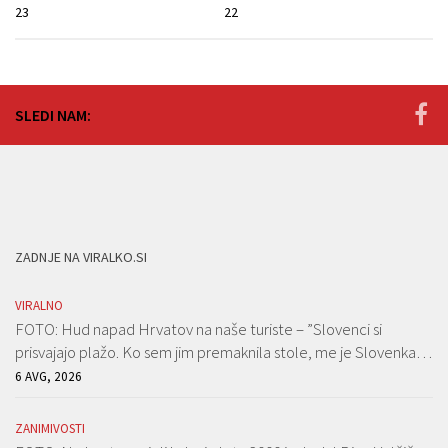
23
22
SLEDI NAM:
ZADNJE NA VIRALKO.SI
VIRALNO
FOTO: Hud napad Hrvatov na naše turiste – ”Slovenci si
prisvajajo plažo. Ko sem jim premaknila stole, me je Slovenka…
6 AVG, 2026
ZANIMIVOSTI