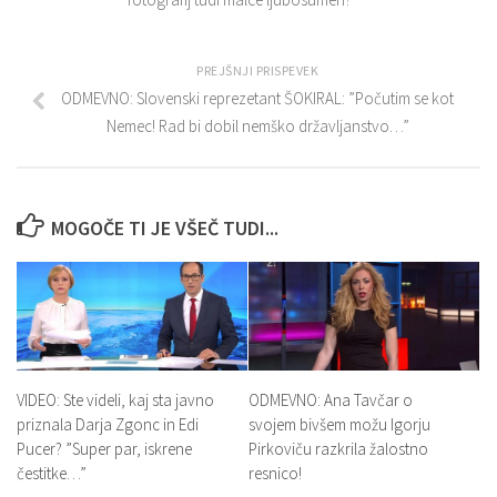
PREJŠNJI PRISPEVEK
ODMEVNO: Slovenski reprezetant ŠOKIRAL: ”Počutim se kot
Nemec! Rad bi dobil nemško državljanstvo…”
MOGOČE TI JE VŠEČ TUDI...
VIDEO: Ste videli, kaj sta javno
ODMEVNO: Ana Tavčar o
priznala Darja Zgonc in Edi
svojem bivšem možu Igorju
Pucer? ”Super par, iskrene
Pirkoviču razkrila žalostno
čestitke…”
resnico!