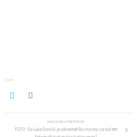
SHARE
NASLEDNJI PRISPEVEK
FOTO: Še Luka Dončić je obnemel! Bo morda zaradi teh
fotografij tudi malce ljubosumen?