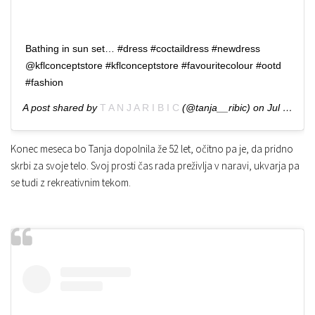
Bathing in sun set… #dress #coctaildress #newdress
@kflconceptstore #kflconceptstore #favouritecolour #ootd
#fashion
A post shared by
T A N J A R I B I C
(@tanja__ribic) on
Jul 4, 2019 at 1:04pm PDT
Konec meseca bo Tanja dopolnila že 52 let, očitno pa je, da pridno
skrbi za svoje telo. Svoj prosti čas rada preživlja v naravi, ukvarja pa
se tudi z rekreativnim tekom.