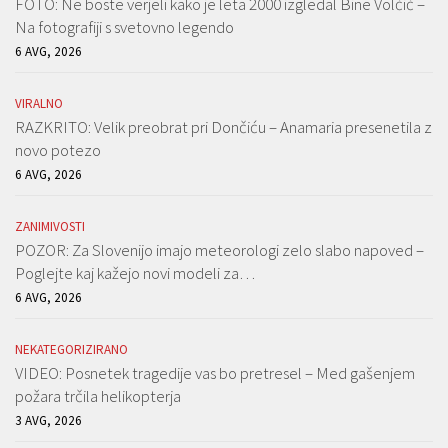
FOTO: Ne boste verjeli kako je leta 2000 izgledal Bine Volčič –
Na fotografiji s svetovno legendo
6 AVG, 2026
VIRALNO
RAZKRITO: Velik preobrat pri Dončiću – Anamaria presenetila z
novo potezo
6 AVG, 2026
ZANIMIVOSTI
POZOR: Za Slovenijo imajo meteorologi zelo slabo napoved –
Poglejte kaj kažejo novi modeli za…
6 AVG, 2026
NEKATEGORIZIRANO
VIDEO: Posnetek tragedije vas bo pretresel – Med gašenjem
požara trčila helikopterja
3 AVG, 2026