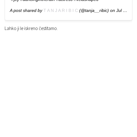
A post shared by
T A N J A R I B I C
(@tanja__ribic) on
Jul 11, 2019 at 11:00am PDT
Lahko ji le iskreno čestitamo.