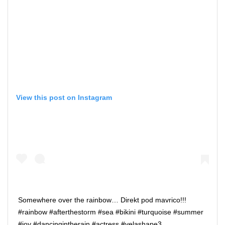
View this post on Instagram
Somewhere over the rainbow… Direkt pod mavrico!!!
#rainbow #afterthestorm #sea #bikini #turquoise #summer
#joy #dancingintherain #actress #velashape3