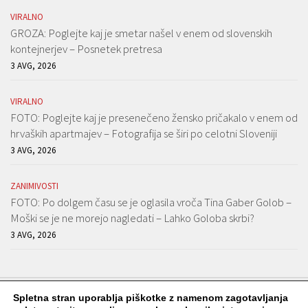
VIRALNO
GROZA: Poglejte kaj je smetar našel v enem od slovenskih
kontejnerjev – Posnetek pretresa
3 AVG, 2026
VIRALNO
FOTO: Poglejte kaj je presenečeno žensko pričakalo v enem od
hrvaških apartmajev – Fotografija se širi po celotni Sloveniji
3 AVG, 2026
ZANIMIVOSTI
FOTO: Po dolgem času se je oglasila vroča Tina Gaber Golob –
Moški se je ne morejo nagledati – Lahko Goloba skrbi?
3 AVG, 2026
Spletna stran uporablja piškotke z namenom zagotavljanja