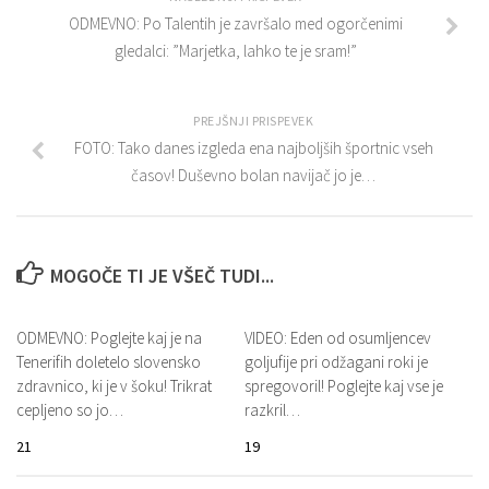
ODMEVNO: Po Talentih je završalo med ogorčenimi
gledalci: ”Marjetka, lahko te je sram!”
PREJŠNJI PRISPEVEK
FOTO: Tako danes izgleda ena najboljših športnic vseh
časov! Duševno bolan navijač jo je…
MOGOČE TI JE VŠEČ TUDI...
ODMEVNO: Poglejte kaj je na
VIDEO: Eden od osumljencev
Tenerifih doletelo slovensko
goljufije pri odžagani roki je
zdravnico, ki je v šoku! Trikrat
spregovoril! Poglejte kaj vse je
cepljeno so jo…
razkril…
21
19