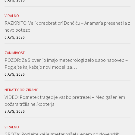
6 AVG, 2026
VIRALNO
RAZKRITO: Velik preobrat pri Dončiću – Anamaria presenetila z
novo potezo
6 AVG, 2026
ZANIMIVOSTI
POZOR: Za Slovenijo imajo meteorologi zelo slabo napoved –
Poglejte kaj kažejo novi modeli za…
6 AVG, 2026
NEKATEGORIZIRANO
VIDEO: Posnetek tragedije vas bo pretresel – Med gašenjem
požara trčila helikopterja
3 AVG, 2026
VIRALNO
GROZA: Poglejte kaj je smetar našel v enem od slovenskih