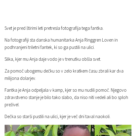
Svet je pred štirimi leti pretresla fotografija tega fantka.
Na fotografiji sta danska humanitarka Anja Ringgren Loven in
podhranjeni triletni fantek, ki so ga pustili na ulici.
Slika, kjer mu Anja daje vodo je v trenutku obšla svet.
Za pomoč ubogemu dečku so v zelo kratkem času zbrali kar dva
milijona dolarjev.
Fantka je Anja odpeljala v kamp, kjer so mu nudili pomoč. Njegovo
zdravstveno stanje je bilo tako slabo, da niso niti vedeli ali bo sploh
preživel.
Dečka so starši pustili na ulici, kjer je več dni taval naokoli.