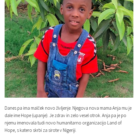
Danes pa ima malček novo življenje. Njegova nova mama Anja mu je
dale ime Hope (upanje). Je zdrav in zelo vesel otrok. Anja pa je po
njemu imenovala tudi novo humanitarno organizacijo Land of
Hope, s katero skrbi za sirote v Nigeriji.