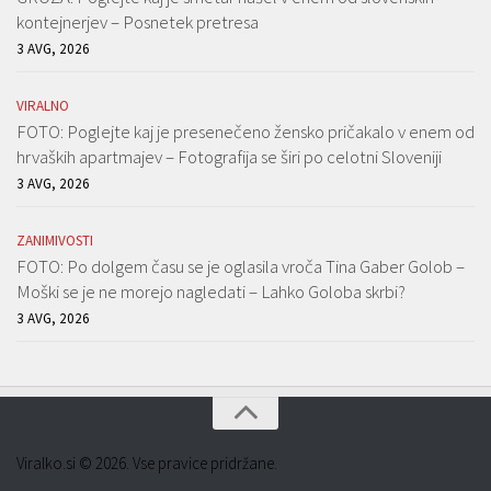
kontejnerjev – Posnetek pretresa
3 AVG, 2026
VIRALNO
FOTO: Poglejte kaj je presenečeno žensko pričakalo v enem od
hrvaških apartmajev – Fotografija se širi po celotni Sloveniji
3 AVG, 2026
ZANIMIVOSTI
FOTO: Po dolgem času se je oglasila vroča Tina Gaber Golob –
Moški se je ne morejo nagledati – Lahko Goloba skrbi?
3 AVG, 2026
Viralko.si © 2026. Vse pravice pridržane.