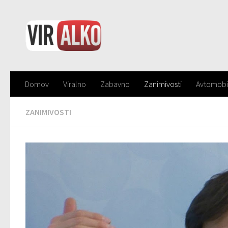
Domov
Viralno
Zabavno
Zanimivosti
Avtomobi
ZANIMIVOSTI