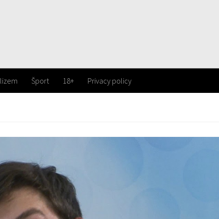
lizem
Šport
18+
Privacy policy