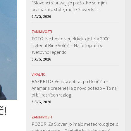
”Slovenci si prisvajajo plažo. Ko sem jim
premaknila stole, me je Slovenka…
6 AVG, 2026
ZANIMIVOSTI
FOTO: Ne boste verjeli kako je leta 2000
izgledal Bine Volčič – Na fotografiji s
svetovno legendo
6 AVG, 2026
VIRALNO
RAZKRITO: Velik preobrat pri Dončiću –
Anamaria presenetila z novo potezo – To naj
bi bil resničen razlog
6 AVG, 2026
č!
ZANIMIVOSTI
POZOR: Za Slovenijo imajo meteorologi zelo
slabo napoved – Poglejte kaj kažejo novi