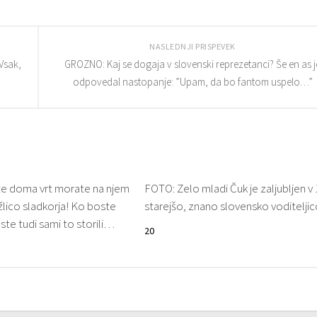
NASLEDNJI PRISPEVEK
”Vsak,
GROZNO: Kaj se dogaja v slovenski reprezetanci? Še en as j
odpovedal nastopanje: ”Upam, da bo fantom uspelo…”
e doma vrt morate na njem
FOTO: Zelo mladi Čuk je zaljubljen v 
 žlico sladkorja! Ko boste
starejšo, znano slovensko voditeljic
oste tudi sami to storili…
20