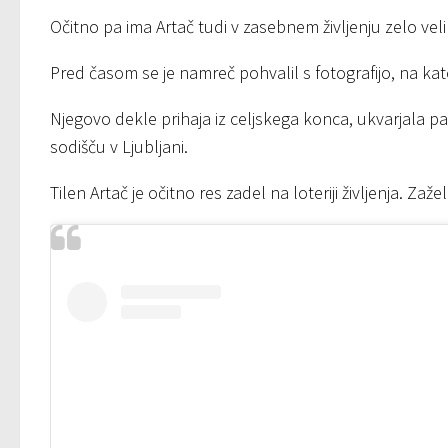
Očitno pa ima Artač tudi v zasebnem življenju zelo vel
Pred časom se je namreč pohvalil s fotografijo, na kat
Njegovo dekle prihaja iz celjskega konca, ukvarjala p
sodišču v Ljubljani.
Tilen Artač je očitno res zadel na loteriji življenja. Zaž