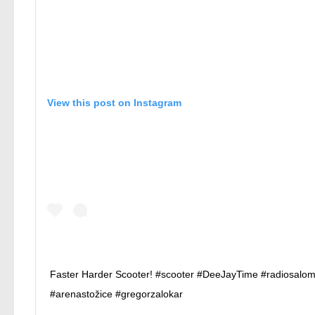
View this post on Instagram
Faster Harder Scooter! #scooter #DeeJayTime #radiosalo
#arenastožice #gregorzalokar