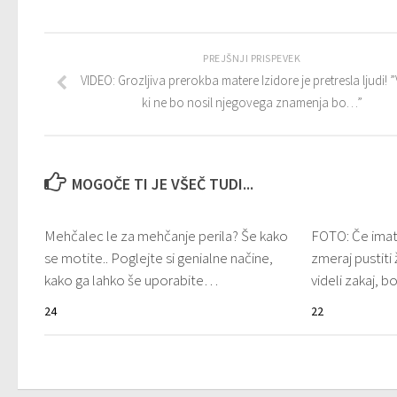
PREJŠNJI PRISPEVEK
VIDEO: Grozljiva prerokba matere Izidore je pretresla ljudi! 
ki ne bo nosil njegovega znamenja bo…”
MOGOČE TI JE VŠEČ TUDI...
Mehčalec le za mehčanje perila? Še kako
FOTO: Če imat
se motite.. Poglejte si genialne načine,
zmeraj pustiti
kako ga lahko še uporabite…
videli zakaj, b
24
22