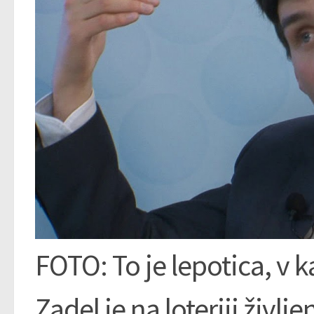
FOTO: To je lepotica, v ka
Zadel je na loteriji življ