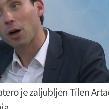
tero je zaljubljen Tilen Arta
enja…