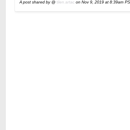
A post shared by @
tilen.artac
on
Nov 9, 2019 at 8:39am P