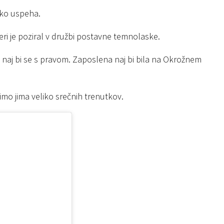
iko uspeha.
eri je poziral v družbi postavne temnolaske.
a naj bi se s pravom. Zaposlena naj bi bila na Okrožnem
elimo jima veliko srečnih trenutkov.