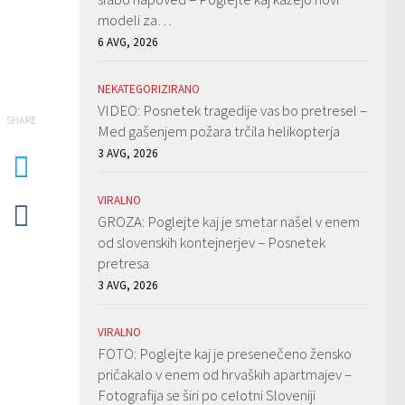
modeli za…
6 AVG, 2026
NEKATEGORIZIRANO
VIDEO: Posnetek tragedije vas bo pretresel –
SHARE
Med gašenjem požara trčila helikopterja
3 AVG, 2026
VIRALNO
GROZA: Poglejte kaj je smetar našel v enem
od slovenskih kontejnerjev – Posnetek
pretresa
3 AVG, 2026
VIRALNO
FOTO: Poglejte kaj je presenečeno žensko
pričakalo v enem od hrvaških apartmajev –
Fotografija se širi po celotni Sloveniji