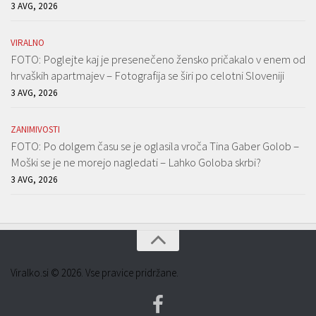
3 AVG, 2026
VIRALNO
FOTO: Poglejte kaj je presenečeno žensko pričakalo v enem od
hrvaških apartmajev – Fotografija se širi po celotni Sloveniji
3 AVG, 2026
ZANIMIVOSTI
FOTO: Po dolgem času se je oglasila vroča Tina Gaber Golob –
Moški se je ne morejo nagledati – Lahko Goloba skrbi?
3 AVG, 2026
Viralko.si © 2026. Vse pravice pridržane.