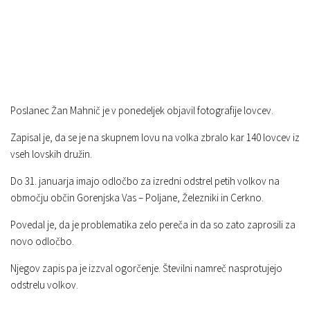
Poslanec Žan Mahnič je v ponedeljek objavil fotografije lovcev.
Zapisal je, da se je na skupnem lovu na volka zbralo kar 140 lovcev iz
vseh lovskih družin.
Do 31. januarja imajo odločbo za izredni odstrel petih volkov na
območju občin Gorenjska Vas – Poljane, Železniki in Cerkno.
Povedal je, da je problematika zelo pereča in da so zato zaprosili za
novo odločbo.
Njegov zapis pa je izzval ogorčenje. Številni namreč nasprotujejo
odstrelu volkov.