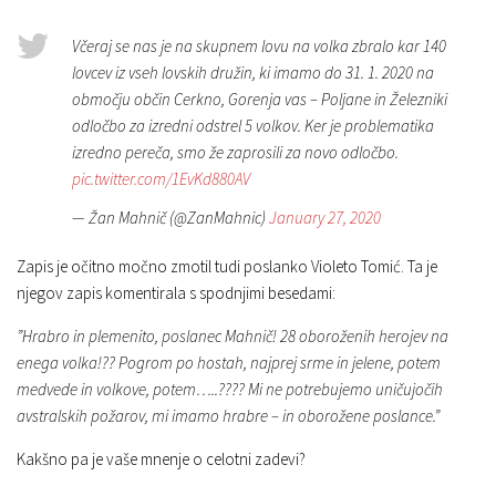
Včeraj se nas je na skupnem lovu na volka zbralo kar 140
lovcev iz vseh lovskih družin, ki imamo do 31. 1. 2020 na
območju občin Cerkno, Gorenja vas – Poljane in Železniki
odločbo za izredni odstrel 5 volkov. Ker je problematika
izredno pereča, smo že zaprosili za novo odločbo.
pic.twitter.com/1EvKd880AV
— Žan Mahnič (@ZanMahnic)
January 27, 2020
Zapis je očitno močno zmotil tudi poslanko Violeto Tomić. Ta je
njegov zapis komentirala s spodnjimi besedami:
”Hrabro in plemenito, poslanec Mahnič! 28 oboroženih herojev na
enega volka!?? Pogrom po hostah, najprej srme in jelene, potem
medvede in volkove, potem…..???? Mi ne potrebujemo uničujočih
avstralskih požarov, mi imamo hrabre – in oborožene poslance.”
Kakšno pa je vaše mnenje o celotni zadevi?