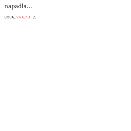
napadla…
DODAL
VIRALKO
·
20