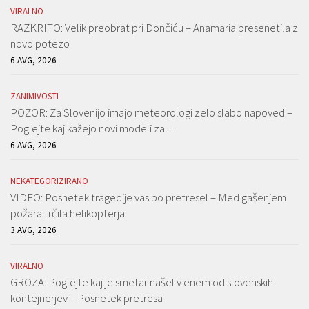
VIRALNO
RAZKRITO: Velik preobrat pri Dončiću – Anamaria presenetila z
novo potezo
6 AVG, 2026
ZANIMIVOSTI
POZOR: Za Slovenijo imajo meteorologi zelo slabo napoved –
Poglejte kaj kažejo novi modeli za…
6 AVG, 2026
NEKATEGORIZIRANO
VIDEO: Posnetek tragedije vas bo pretresel – Med gašenjem
požara trčila helikopterja
3 AVG, 2026
VIRALNO
GROZA: Poglejte kaj je smetar našel v enem od slovenskih
kontejnerjev – Posnetek pretresa