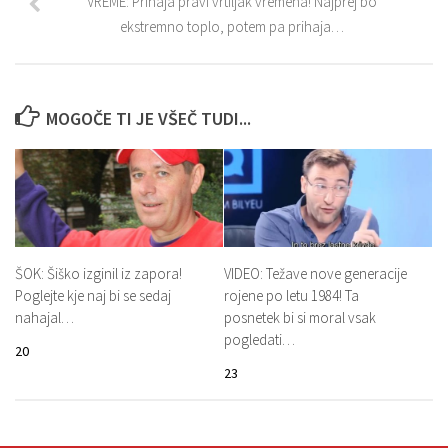
VREME: Prihaja pravi vrtiljak vremena! Najprej bo
ekstremno toplo, potem pa prihaja…
MOGOČE TI JE VŠEČ TUDI...
ŠOK: Šiško izginil iz zapora!
VIDEO: Težave nove generacije
Poglejte kje naj bi se sedaj
rojene po letu 1984! Ta
nahajal…
posnetek bi si moral vsak
pogledati…
20
23