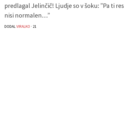
predlagal Jelinčič! Ljudje so v šoku: ”Pa ti res
nisi normalen…”
DODAL
VIRALKO
·
21