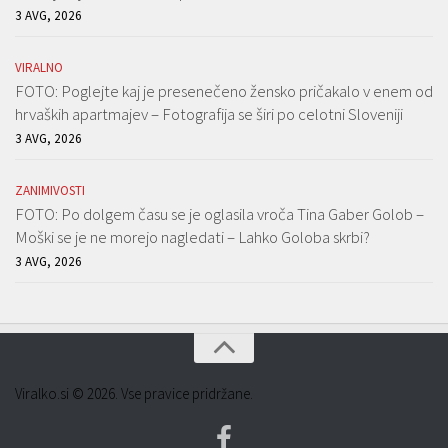
3 AVG, 2026
VIRALNO
FOTO: Poglejte kaj je presenečeno žensko pričakalo v enem od
hrvaških apartmajev – Fotografija se širi po celotni Sloveniji
3 AVG, 2026
ZANIMIVOSTI
FOTO: Po dolgem času se je oglasila vroča Tina Gaber Golob –
Moški se je ne morejo nagledati – Lahko Goloba skrbi?
3 AVG, 2026
Viralko.si © 2026. Vse pravice pridržane.