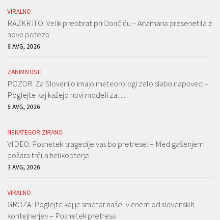
VIRALNO
RAZKRITO: Velik preobrat pri Dončiću – Anamaria presenetila z
novo potezo
6 AVG, 2026
ZANIMIVOSTI
POZOR: Za Slovenijo imajo meteorologi zelo slabo napoved –
Poglejte kaj kažejo novi modeli za…
6 AVG, 2026
NEKATEGORIZIRANO
VIDEO: Posnetek tragedije vas bo pretresel – Med gašenjem
požara trčila helikopterja
3 AVG, 2026
VIRALNO
GROZA: Poglejte kaj je smetar našel v enem od slovenskih
kontejnerjev – Posnetek pretresa