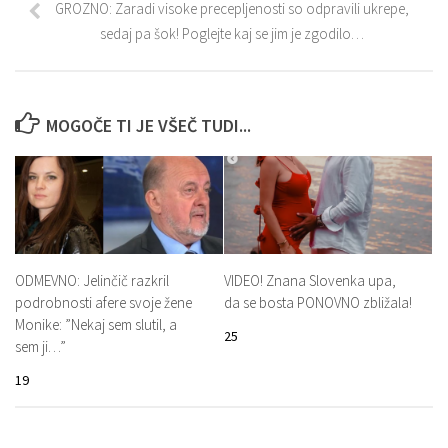
GROZNO: Zaradi visoke precepljenosti so odpravili ukrepe,
sedaj pa šok! Poglejte kaj se jim je zgodilo…
MOGOČE TI JE VŠEČ TUDI...
ODMEVNO: Jelinčič razkril
VIDEO! Znana Slovenka upa,
podrobnosti afere svoje žene
da se bosta PONOVNO zbližala!
Monike: ”Nekaj sem slutil, a
25
sem ji…”
19