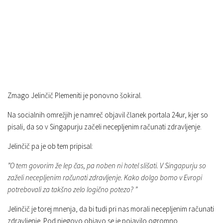
Zmago Jelinčič Plemeniti je ponovno šokiral.
Na socialnih omrežjih je namreč objavil članek portala 24ur, kjer so
pisali, da so v Singapurju začeli necepljenim računati zdravljenje.
Jelinčič pa je ob tem pripisal:
”O tem govorim že lep čas, pa noben ni hotel slišati. V Singapurju so
zaželi necepljenim računati zdravljenje. Kako dolgo bomo v Evropi
potrebovali za takšno zelo logično potezo? ”
Jelinčič je torej mnenja, da bi tudi pri nas morali necepljenim računati
zdravljenje. Pod njegovo objavo se je pojavilo ogromno