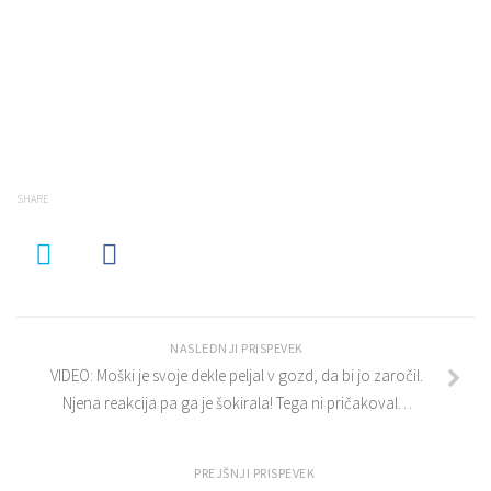
SHARE
NASLEDNJI PRISPEVEK
VIDEO: Moški je svoje dekle peljal v gozd, da bi jo zaročil.
Njena reakcija pa ga je šokirala! Tega ni pričakoval…
PREJŠNJI PRISPEVEK