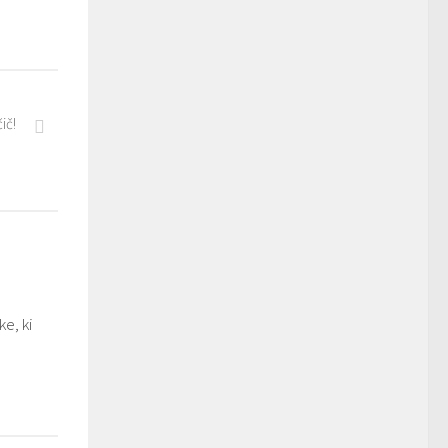
ič!
e, ki