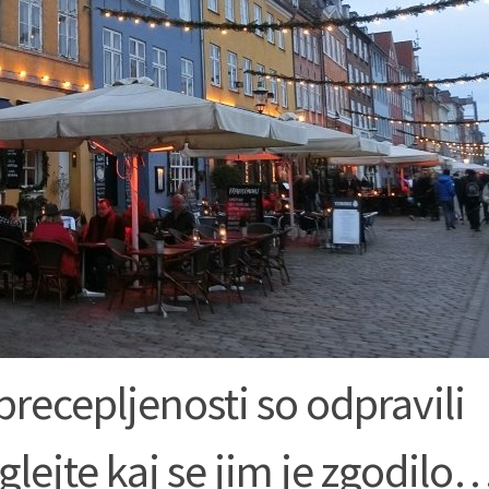
recepljenosti so odpravili
glejte kaj se jim je zgodilo