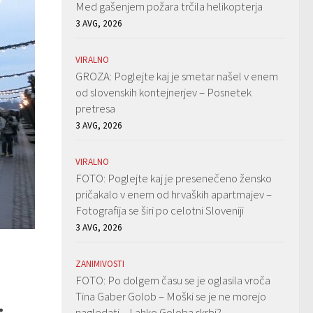
Med gašenjem požara trčila helikopterja
3 AVG, 2026
VIRALNO
GROZA: Poglejte kaj je smetar našel v enem
od slovenskih kontejnerjev – Posnetek
pretresa
3 AVG, 2026
VIRALNO
FOTO: Poglejte kaj je presenečeno žensko
pričakalo v enem od hrvaških apartmajev –
Fotografija se širi po celotni Sloveniji
3 AVG, 2026
ZANIMIVOSTI
FOTO: Po dolgem času se je oglasila vroča
…
Tina Gaber Golob – Moški se je ne morejo
nagledati – Lahko Goloba skrbi?