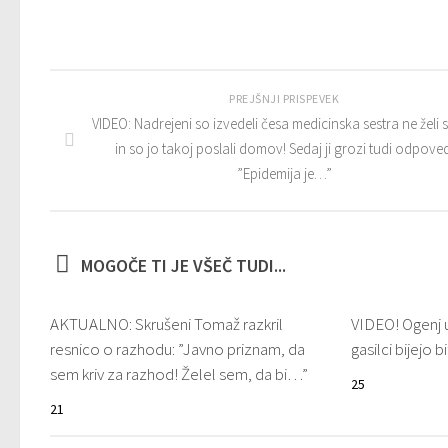
PREJŠNJI PRISPEVEK
VIDEO: Nadrejeni so izvedeli česa medicinska sestra ne želi st
in so jo takoj poslali domov! Sedaj ji grozi tudi odpoved
”Epidemija je…”
MOGOČE TI JE VŠEČ TUDI...
AKTUALNO: Skrušeni Tomaž razkril
VIDEO! Ogenj u
resnico o razhodu: ”Javno priznam, da
gasilci bijejo 
sem kriv za razhod! Želel sem, da bi…”
25
21