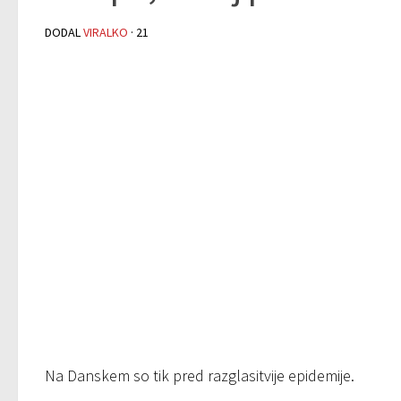
DODAL
VIRALKO
·
21
Na Danskem so tik pred razglasitvije epidemije.