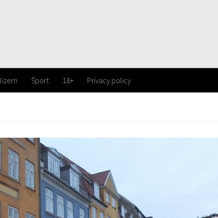
lizem
Šport
18+
Privacy policy