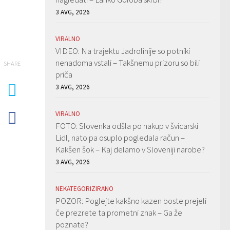
3 AVG, 2026
VIRALNO
VIDEO: Na trajektu Jadrolinije so potniki
nenadoma vstali – Takšnemu prizoru so bili
SHARE
priča
3 AVG, 2026
VIRALNO
FOTO: Slovenka odšla po nakup v švicarski
Lidl, nato pa osuplo pogledala račun –
Kakšen šok – Kaj delamo v Sloveniji narobe?
3 AVG, 2026
NEKATEGORIZIRANO
POZOR: Poglejte kakšno kazen boste prejeli
če prezrete ta prometni znak – Ga že
poznate?