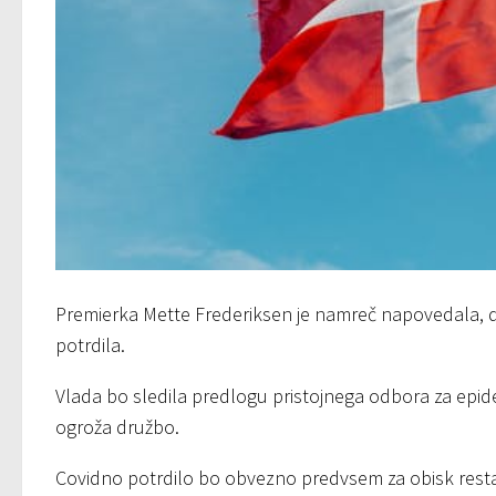
Premierka Mette Frederiksen je namreč napovedala,
potrdila.
Vlada bo sledila predlogu pristojnega odbora za epidem
ogroža družbo.
Covidno potrdilo bo obvezno predvsem za obisk restavra