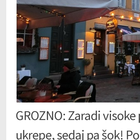
GROZNO: Zaradi visoke p
ukrepe, sedaj pa šok! Po