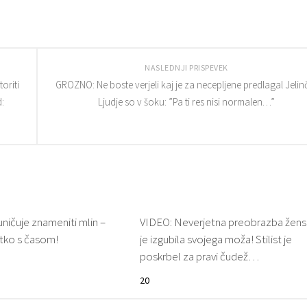
NASLEDNJI PRISPEVEK
oriti
GROZNO: Ne boste verjeli kaj je za necepljene predlagal Jelinč
:
Ljudje so v šoku: ”Pa ti res nisi normalen…”
ničuje znameniti mlin –
VIDEO: Neverjetna preobrazba žensk
bitko s časom!
je izgubila svojega moža! Stilist je
poskrbel za pravi čudež…
20