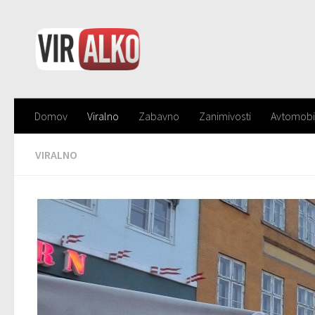
Domov
Viralno
Zabavno
Zanimivosti
Avtomobi
VIRALNO