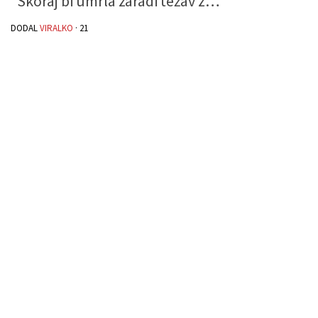
”Skoraj bi umrla zaradi težav z…”
DODAL
VIRALKO
·
21