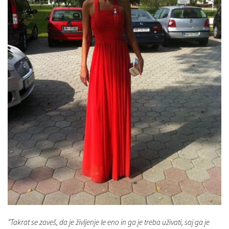
”Takrat se zaveš, da je življenje le eno in ga je treba uživati, saj ga je