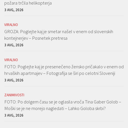
požara trčila helikopterja
3 AVG, 2026
VIRALNO
GROZA: Poglejte kaj je smetar našel v enem od slovenskih
kontejnerjev – Posnetek pretresa
3 AVG, 2026
VIRALNO
FOTO: Poglejte kaj je presenečeno žensko pričakalo v enem od
hrvaških apartmajev – Fotografija se širi po celotni Sloveniji
3 AVG, 2026
ZANIMIVOSTI
FOTO: Po dolgem času se je oglasila vroča Tina Gaber Golob –
Moški se je ne morejo nagledati – Lahko Goloba skrbi?
3 AVG, 2026