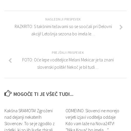
NASLEDNJI PRISPEVEK
RAZKRITO: S takšnimi težavami so se soočali pri Delovni
akciji! Letošnja sezona bo imela le…
PREJŠNJI PRISPEVEK
FOTO: Oče lepe voditeljice Melani Mekicar je ta znani
slovenski politik! Nekoč je bil tudi…
MOGOČE TI JE VŠEČ TUDI...
Kakšna SRAMOTA! Zgroženi
ODMEVNO: Slovenci ne morejo
nad dejanji nekaterih
verjeti izjavi voditelja oddaje
Slovencev. To se je zgodilo z
Kdo vam laže na Nova24TV!
izdelki, ki so jih ljudje zbirali
”Nika Kovač bo imela…”