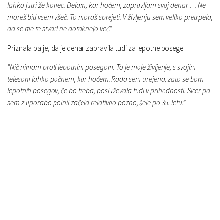
lahko jutri že konec. Delam, kar hočem, zapravljam svoj denar … Ne
moreš biti vsem všeč. To moraš sprejeti. V življenju sem veliko pretrpela,
da se me te stvari ne dotaknejo več.”
Priznala pa je, da je denar zapravila tudi za lepotne posege:
”Nič nimam proti lepotnim posegom. To je moje življenje, s svojim
telesom lahko počnem, kar hočem. Rada sem urejena, zato se bom
lepotnih posegov, če bo treba, posluževala tudi v prihodnosti. Sicer pa
sem z uporabo polnil začela relativno pozno, šele po 35. letu.”