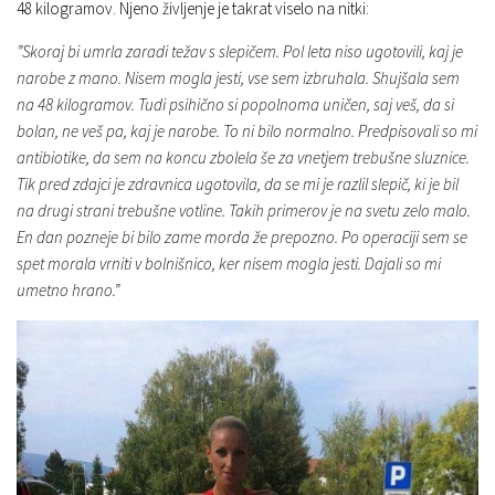
48 kilogramov. Njeno življenje je takrat viselo na nitki:
”Skoraj bi umrla zaradi težav s slepičem. Pol leta niso ugotovili, kaj je
narobe z mano. Nisem mogla jesti, vse sem izbruhala. Shujšala sem
na 48 kilogramov. Tudi psihično si popolnoma uničen, saj veš, da si
bolan, ne veš pa, kaj je narobe. To ni bilo normalno. Predpisovali so mi
antibiotike, da sem na koncu zbolela še za vnetjem trebušne sluznice.
Tik pred zdajci je zdravnica ugotovila, da se mi je razlil slepič, ki je bil
na drugi strani trebušne votline. Takih primerov je na svetu zelo malo.
En dan pozneje bi bilo zame morda že prepozno. Po operaciji sem se
spet morala vrniti v bolnišnico, ker nisem mogla jesti. Dajali so mi
umetno hrano.”