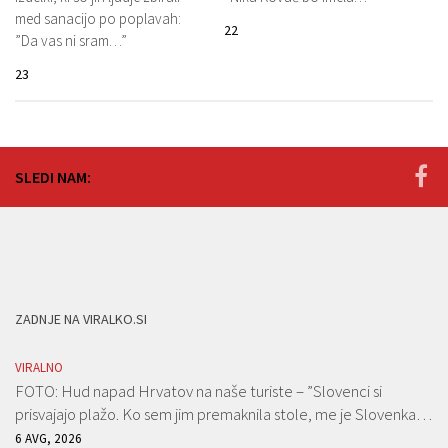
med sanacijo po poplavah:
22
”Da vas ni sram…”
23
SLEDI NAM:
ZADNJE NA VIRALKO.SI
VIRALNO
FOTO: Hud napad Hrvatov na naše turiste – ”Slovenci si
prisvajajo plažo. Ko sem jim premaknila stole, me je Slovenka…
6 AVG, 2026