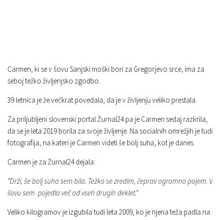
Carmen, ki se v šovu Sanjski moški bori za Gregorjevo srce, ima za
seboj težko življenjsko zgodbo.
39 letnica je že večkrat povedala, da je v življenju veliko prestala.
Za priljubljeni slovenski portal Žurnal24 pa je Carmen sedaj razkrila,
da se je leta 2019 borila za svoje življenje. Na socialnih omrežjih je tudi
fotografija, na kateri je Carmen videti še bolj suha, kot je danes.
Carmen je za Žurnal24 dejala:
”Drži, še bolj suha sem bila. Težko se zredim, čeprav ogromno pojem. V
šovu sem pojedla več od vseh drugih deklet.”
Veliko kilogramov je izgubila tudi leta 2009, ko je njena teža padla na