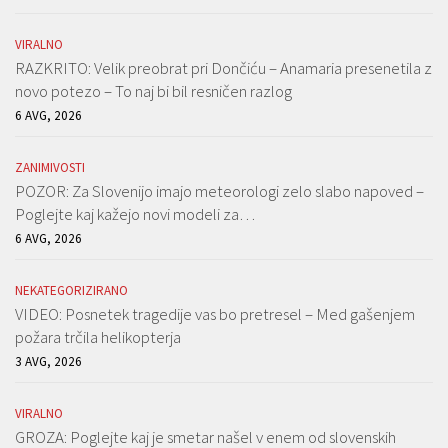
VIRALNO
RAZKRITO: Velik preobrat pri Dončiću – Anamaria presenetila z
novo potezo – To naj bi bil resničen razlog
6 AVG, 2026
ZANIMIVOSTI
POZOR: Za Slovenijo imajo meteorologi zelo slabo napoved –
Poglejte kaj kažejo novi modeli za…
6 AVG, 2026
NEKATEGORIZIRANO
VIDEO: Posnetek tragedije vas bo pretresel – Med gašenjem
požara trčila helikopterja
3 AVG, 2026
VIRALNO
GROZA: Poglejte kaj je smetar našel v enem od slovenskih