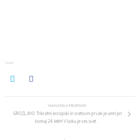
SHARE
NASLEDNJI PRISPEVEK
GROZLJIVO: Trikratni evropski in svetovni prvak je umrl pri
komaj 24. letih! V šoku je ves svet…