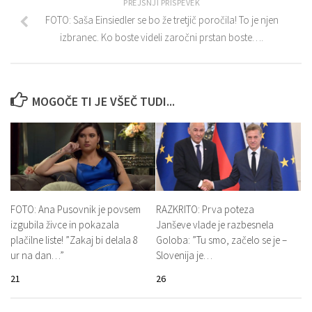
PREJŠNJI PRISPEVEK
FOTO: Saša Einsiedler se bo že tretjič poročila! To je njen
izbranec. Ko boste videli zaročni prstan boste….
MOGOČE TI JE VŠEČ TUDI...
FOTO: Ana Pusovnik je povsem
RAZKRITO: Prva poteza
izgubila živce in pokazala
Janševe vlade je razbesnela
plačilne liste! ”Zakaj bi delala 8
Goloba: ”Tu smo, začelo se je –
ur na dan…”
Slovenija je…
21
26