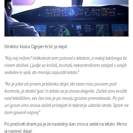
Direktor kluba Ognjen Kržić je dejal:
”Kaj naj rečem? Velikokrat sem potoval z letalom, a nekaj takšnega še
nisem doživel. Ljudje so kričali, bruhali, nekontrolirano vstajali s svojih
sedežev in vpili, da morajo zapustiti letalo.”
”Ko je pilot ob prvem pristanku dojel, da stvari niso povsem pod
kontrolo, je dodal ‘gas’ in letalo se je znova dvignilo. Začeli smo krožiti
nad letališčem, ves čas nas je po neurju grozno premetavalo. Po pol
uri groze smo znova začeli pristajati in takrat je udarila strela. Sploh ne
bom govoril naprej.”
Po preživeti drami pa je že naslednji dan znova sedel na letalo. Mirno
je namreč dejal: