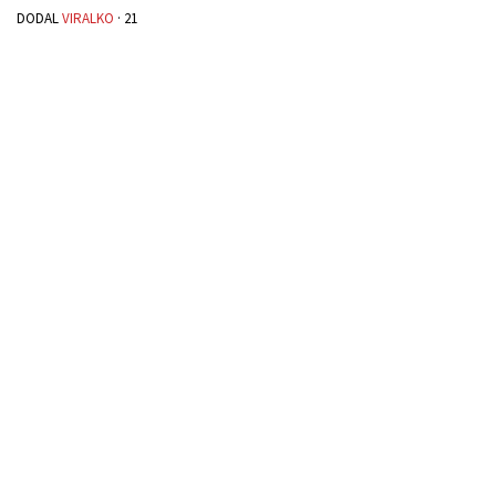
DODAL
VIRALKO
·
21