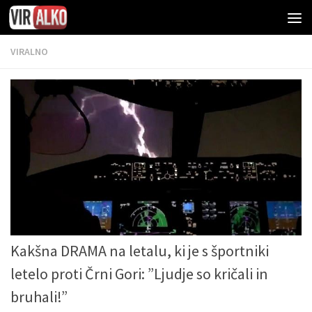
VIRALNO
Kakšna DRAMA na letalu, ki je s športniki
letelo proti Črni Gori: ”Ljudje so kričali in
bruhali!”