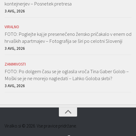
kontejnerjev – Posnetek pretresa
3 AVG, 2026
VIRALNO
FOTO: Poglejte kaj je presenečeno žensko pričakalo v enem od
hrvaških apartmajev – Fotografija se širi po celotni Sloveniji
3 AVG, 2026
ZANIMIVOSTI
FOTO: Po dolgem času se je oglasila vroča Tina Gaber Golob –
Moški se je ne morejo nagledati – Lahko Goloba skrbi?
3 AVG, 2026
Viralko.si © 2026. Vse pravice pridržane.